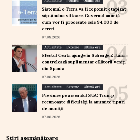
Actualitate
Politică
Ultimă oră
Sistemul e-Terra va fi repornit etapizat
săptămâna viitoare. Guvernul anunță
cum vor fi procesate cele 94.000 de
cereri
07.08.2026
Actualitate
Externe
Ultimă oră
Efectul Ceuta ajunge în Schengen: Italia
controlează suplimentar călătorii veniți
din Spania
07.08.2026
Actualitate
Externe
Ultimă oră
Presiune pe arsenalul SUA: Trump
recunoaște dificultăți la anumite tipuri
de muniții
07.08.2026
Știri asemănătoare