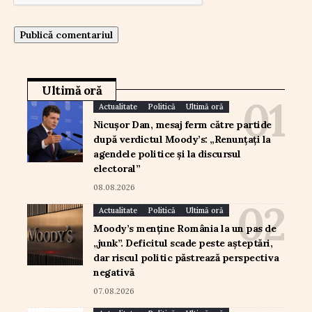
Ultimă oră
Actualitate
Politică
Ultimă oră
Nicușor Dan, mesaj ferm către partide
după verdictul Moody’s: „Renunțați la
agendele politice și la discursul
electoral”
08.08.2026
Actualitate
Politică
Ultimă oră
Moody’s menține România la un pas de
„junk”. Deficitul scade peste așteptări,
dar riscul politic păstrează perspectiva
negativă
07.08.2026