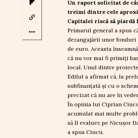
Un raport solicitat de c
treimi dintre cele aprox
Capitalei riscă să piardă
Primarul general a spus că
dezangajării unor fonduri
de euro. Aceasta înseamnă c
că nu vor mai fi primiți ba
local. Unul dintre proiecte
Edilul a afirmat că, la pre
subfinanțată și cu o sche
precizat că nu are în vede
În opinia lui Ciprian Ciu
acumulat mai multe proble
să îl evaluez pe Nicușor Da
a spus Ciucu.