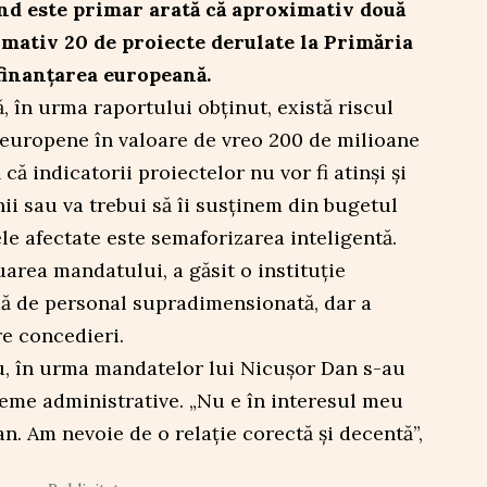
ând este primar arată că aproximativ două
imativ 20 de proiecte derulate la Primăria
 finanțarea europeană.
, în urma raportului obținut, există riscul
 europene în valoare de vreo 200 de milioane
ă indicatorii proiectelor nu vor fi atinși și
nii sau va trebui să îi susținem din bugetul
le afectate este semaforizarea inteligentă.
luarea mandatului, a găsit o instituție
mă de personal supradimensionată, dar a
re concedieri.
cu, în urma mandatelor lui Nicușor Dan s-au
me administrative. „Nu e în interesul meu
n. Am nevoie de o relație corectă și decentă”,