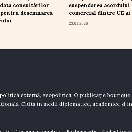
 data consultărilor
suspendarea acordului
e pentru desemnarea
comercial dintre UE și
ului
23.02.2026
politică externă, geopolitică. O publicație boutique
țională. Citită în medii diplomatice, academice și in
itate
Termeni și condiții
Parteneriate
Cod editoria