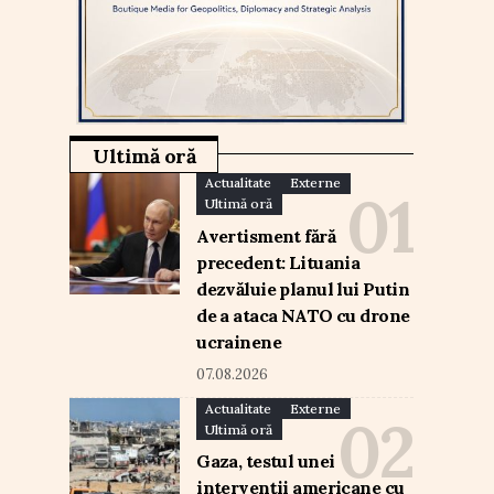
Ultimă oră
Actualitate
Externe
Ultimă oră
Avertisment fără
precedent: Lituania
dezvăluie planul lui Putin
de a ataca NATO cu drone
ucrainene
07.08.2026
Actualitate
Externe
Ultimă oră
Gaza, testul unei
intervenții americane cu