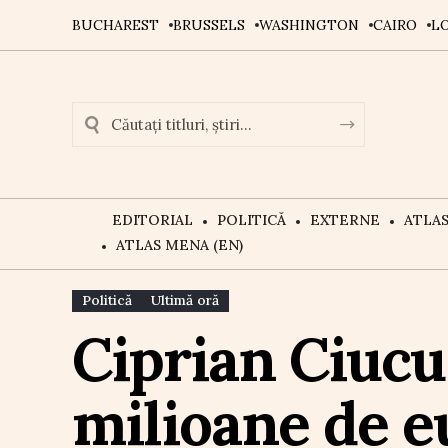
BUCHAREST
BRUSSELS
WASHINGTON
CAIRO
L
EDITORIAL
POLITICĂ
EXTERNE
ATLA
ATLAS MENA (EN)
Politică
Ultimă oră
Ciprian Ciucu
milioane de e