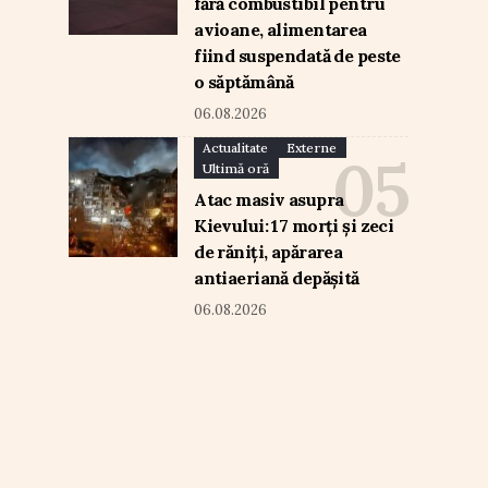
fără combustibil pentru
avioane, alimentarea
fiind suspendată de peste
o săptămână
06.08.2026
Actualitate
Externe
Ultimă oră
Atac masiv asupra
Kievului: 17 morți și zeci
de răniți, apărarea
antiaeriană depășită
06.08.2026