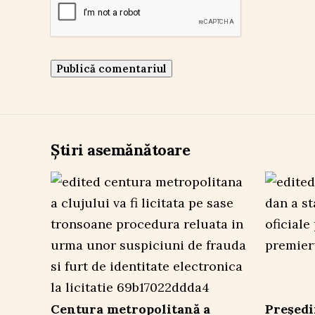
Știri asemănătoare
Centura metropolitană a
Președi