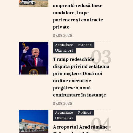
amprentă redusă: baze
modulare, trupe
partenere și contracte
private
07.08.2026
Actualitate
Externe
Ultimă oră
Trump redeschide
disputa privind cetățenia
prin naștere. Două noi
ordine executive
pregătesc o nouă
confruntare în instanțe
07.08.2026
Actualitate
Politică
Ultimă oră
Aeroportul Arad rămâne