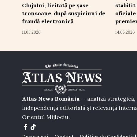
Clujului, licitată pe șase
stabilit
tronsoane, după suspiciuni de
oficial
fraudă electronică
premier
11.03.2026
14.05.2026
Atlas News România
— analiză strategică, 
independență editorială și relevanță interna
Orientul Mijlociu.
Despre noi
Contact
Politica de Confidențial