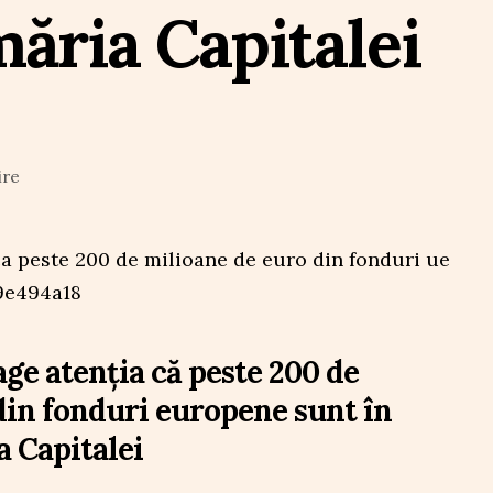
măria Capitalei
ire
ge atenția că peste 200 de
din fonduri europene sunt în
a Capitalei