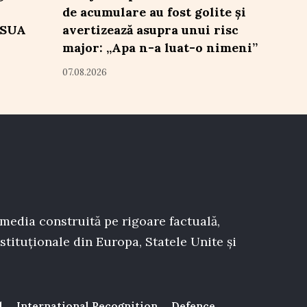
de acumulare au fost golite și
 SUA
avertizează asupra unui risc
major: „Apa n-a luat-o nimeni”
07.08.2026
 media construită pe rigoare factuală,
stituționale din Europa, Statele Unite și
l
International Recognition
Defence