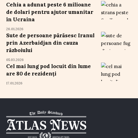
Cehia a adunat peste 6 milioane
de dolari pentru ajutor umanitar
în Ucraina
26.01.2026
Sute de persoane părăsesc Iranul
prin Azerbaidjan din cauza
războiului
05.03.2026
Cel mai lung pod locuit din lume
are 80 de rezidenți
17.01.2026