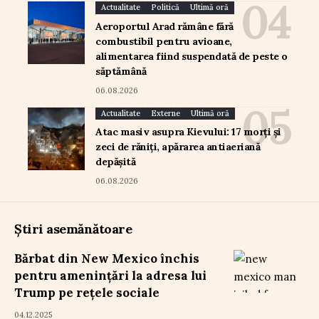
Actualitate
Politică
Ultimă oră
Aeroportul Arad rămâne fără
combustibil pentru avioane,
alimentarea fiind suspendată de peste o
săptămână
06.08.2026
Actualitate
Externe
Ultimă oră
Atac masiv asupra Kievului: 17 morți și
zeci de răniți, apărarea antiaeriană
depășită
06.08.2026
Știri asemănătoare
Bărbat din New Mexico închis
pentru amenințări la adresa lui
Trump pe rețele sociale
04.12.2025