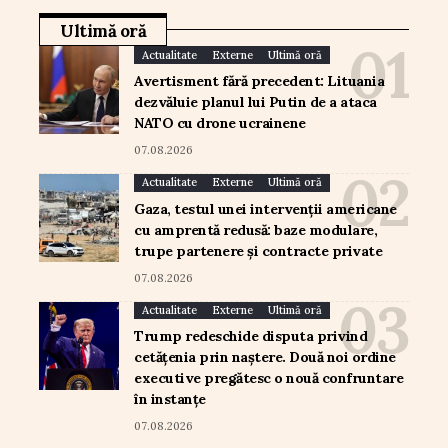
Ultimă oră
Actualitate
Externe
Ultimă oră
Avertisment fără precedent: Lituania
dezvăluie planul lui Putin de a ataca
NATO cu drone ucrainene
07.08.2026
Actualitate
Externe
Ultimă oră
Gaza, testul unei intervenții americane
cu amprentă redusă: baze modulare,
trupe partenere și contracte private
07.08.2026
Actualitate
Externe
Ultimă oră
Trump redeschide disputa privind
cetățenia prin naștere. Două noi ordine
executive pregătesc o nouă confruntare
în instanțe
07.08.2026