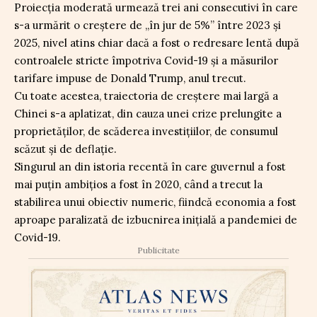
Proiecția moderată urmează trei ani consecutivi în care
s-a urmărit o creștere de „în jur de 5%” între 2023 și
2025, nivel atins chiar dacă a fost o redresare lentă după
controalele stricte împotriva Covid-19 și a măsurilor
tarifare impuse de Donald Trump, anul trecut.
Cu toate acestea, traiectoria de creștere mai largă a
Chinei s-a aplatizat, din cauza unei crize prelungite a
proprietăților, de scăderea investițiilor, de consumul
scăzut și de deflație.
Singurul an din istoria recentă în care guvernul a fost
mai puțin ambițios a fost în 2020, când a trecut la
stabilirea unui obiectiv numeric, fiindcă economia a fost
aproape paralizată de izbucnirea inițială a pandemiei de
Covid-19.
Publicitate