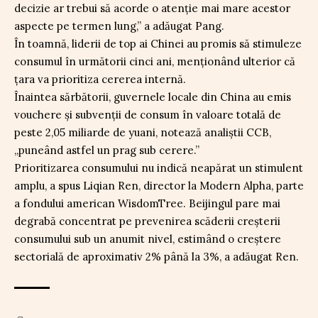
decizie ar trebui să acorde o atenție mai mare acestor
aspecte pe termen lung,” a adăugat Pang.
În toamnă, liderii de top ai Chinei au promis să stimuleze
consumul în următorii cinci ani, menționând ulterior că
țara va prioritiza cererea internă.
Înaintea sărbătorii, guvernele locale din China au emis
vouchere și subvenții de consum în valoare totală de
peste 2,05 miliarde de yuani, notează analiștii CCB,
„puneând astfel un prag sub cerere.”
Prioritizarea consumului nu indică neapărat un stimulent
amplu, a spus Liqian Ren, director la Modern Alpha, parte
a fondului american WisdomTree. Beijingul pare mai
degrabă concentrat pe prevenirea scăderii creșterii
consumului sub un anumit nivel, estimând o creștere
sectorială de aproximativ 2% până la 3%, a adăugat Ren.