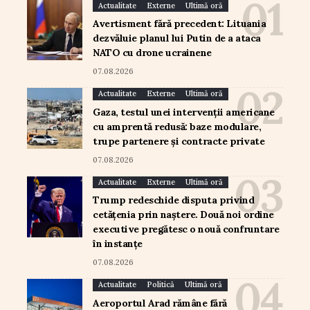
Actualitate
Externe
Ultimă oră
Avertisment fără precedent: Lituania
dezvăluie planul lui Putin de a ataca
NATO cu drone ucrainene
07.08.2026
Actualitate
Externe
Ultimă oră
Gaza, testul unei intervenții americane
cu amprentă redusă: baze modulare,
trupe partenere și contracte private
07.08.2026
Actualitate
Externe
Ultimă oră
Trump redeschide disputa privind
cetățenia prin naștere. Două noi ordine
executive pregătesc o nouă confruntare
în instanțe
07.08.2026
Actualitate
Politică
Ultimă oră
Aeroportul Arad rămâne fără