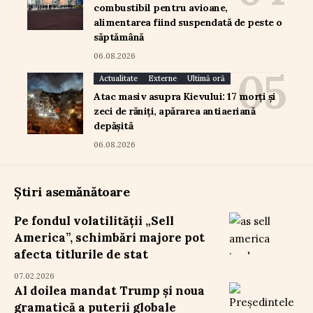
combustibil pentru avioane,
alimentarea fiind suspendată de peste o
săptămână
06.08.2026
Actualitate
Externe
Ultimă oră
Atac masiv asupra Kievului: 17 morți și
zeci de răniți, apărarea antiaeriană
depășită
06.08.2026
Știri asemănătoare
Pe fondul volatilității „Sell
America”, schimbări majore pot
afecta titlurile de stat
07.02.2026
Al doilea mandat Trump și noua
gramatică a puterii globale