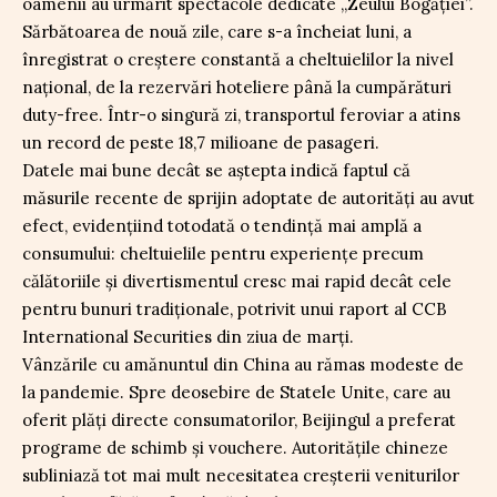
oamenii au urmărit spectacole dedicate „Zeului Bogăției”.
Sărbătoarea de nouă zile, care s-a încheiat luni, a
înregistrat o creștere constantă a cheltuielilor la nivel
național, de la rezervări hoteliere până la cumpărături
duty-free. Într-o singură zi, transportul feroviar a atins
un record de peste 18,7 milioane de pasageri.
Datele mai bune decât se aștepta indică faptul că
măsurile recente de sprijin adoptate de autorități au avut
efect, evidențiind totodată o tendință mai amplă a
consumului: cheltuielile pentru experiențe precum
călătoriile și divertismentul cresc mai rapid decât cele
pentru bunuri tradiționale, potrivit unui raport al CCB
International Securities din ziua de marți.
Vânzările cu amănuntul din China au rămas modeste de
la pandemie. Spre deosebire de Statele Unite, care au
oferit plăți directe consumatorilor, Beijingul a preferat
programe de schimb și vouchere. Autoritățile chineze
subliniază tot mai mult necesitatea creșterii veniturilor