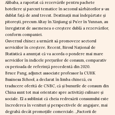
Alibaba, a raportat că rezervările pentru pachete
hoteliere și parcuri tematice în sezonul sărbătorilor s-au
dublat față de anul trecut. Destinații mai îndepărtate și
pitorești, precum Altay în Xinjiang și Pu’er în Yunnan, au
înregistrat de asemenea o creștere dublă a rezervărilor,
conform companiei.
Guvernul chinez a urmărit să promoveze sectorul
serviciilor în creștere. Recent, Biroul Național de
Statistică a anunțat că va acorda o pondere mai mare
serviciilor în indicele prețurilor de consum, comparativ
cu perioada de referință precedentă din 2020.
Bruce Pang, adjunct associate professor la CUHK
Business School, a declarat în limba chineză, cu
traducere oferită de CNBC, că și bunurile de consum din
China sunt tot mai orientate spre activități culinare și
sociale. El a subliniat că cheia redresării consumului este
încrederea în venituri și perspectivele de angajare, mai
degrabă decât promoțiile comerciale. „Factorii de