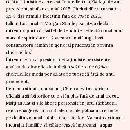
călătorii turistice a crescut în medie cu 5,7% față de anul
precedent, similar cu anul 2025. Cheltuielile au urcat cu
5,5%, dar ritmul a încetinit față de 7% în 2025.
Lillian Lou, analist Morgan Stanley Equity, a declarat
într-un raport că „Astfel de tendințe reflectă o mai bună
stare de spirit datorată vacanței mai lungi, însă
consumatorii rămân în general prudenți în privința
cheltuielilor.”
Într-un semn al presiunii deflaționiste persistente,
analiza datelor oficiale indică o scădere de 0,2% a
cheltuielilor medii per călătorie turistică față de anul
precedent.
Pentru a stimula consumul, China a extins perioada
oficială a sărbătorilor cu o zi în plus față de anul trecut.
Mulți au luat și zile libere personale în jurul sărbătorii,
ceea ce sugerează că cifrele oficiale pot să nu reflecte
pe deplin volumul total al cheltuielilor. „Vacanța extinsă a
încurajat familiile să călătorească împreună,” a spus