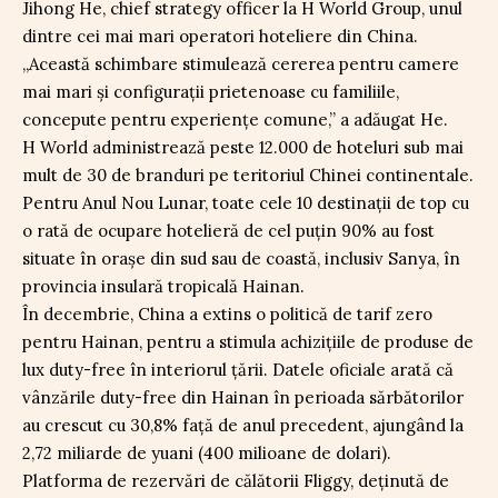
Jihong He, chief strategy officer la H World Group, unul
dintre cei mai mari operatori hoteliere din China.
„Această schimbare stimulează cererea pentru camere
mai mari și configurații prietenoase cu familiile,
concepute pentru experiențe comune,” a adăugat He.
H World administrează peste 12.000 de hoteluri sub mai
mult de 30 de branduri pe teritoriul Chinei continentale.
Pentru Anul Nou Lunar, toate cele 10 destinații de top cu
o rată de ocupare hotelieră de cel puțin 90% au fost
situate în orașe din sud sau de coastă, inclusiv Sanya, în
provincia insulară tropicală Hainan.
În decembrie, China a extins o politică de tarif zero
pentru Hainan, pentru a stimula achizițiile de produse de
lux duty-free în interiorul țării. Datele oficiale arată că
vânzările duty-free din Hainan în perioada sărbătorilor
au crescut cu 30,8% față de anul precedent, ajungând la
2,72 miliarde de yuani (400 milioane de dolari).
Platforma de rezervări de călătorii Fliggy, deținută de