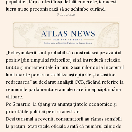
populației, fără a oferi însă detalii concrete, iar acest
lucru nu se preconizează să se schimbe curând.
Publicitate
„Policymakerii sunt probabil să construiască pe avântul
pozitiv [din timpul sărbătorilor] și să introducă relaxări
țintite și incrementale în jurul Sesiunilor de la începutul
lunii martie pentru a stabiliza așteptările și a susține
redresarea,” au declarat analiștii CCB, făcând referire la
reuniunile parlamentare anuale care încep săptămâna
viitoare.
Pe 5 martie, Li Qiang va anunța țintele economice și
prioritățile politicii pentru acest an.
Deși turismul a revenit, consumatorii au rămas sensibili
la prețuri. Statisticile oficiale arată că numărul zilnic de