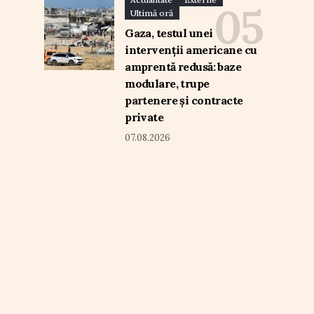
Ultimă oră
Gaza, testul unei
intervenții americane cu
amprentă redusă: baze
modulare, trupe
partenere și contracte
private
07.08.2026