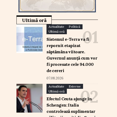
Ultimă oră
Actualitate
Politică
Ultimă oră
Sistemul e-Terra va fi
repornit etapizat
săptămâna viitoare.
Guvernul anunță cum vor
fi procesate cele 94.000
de cereri
07.08.2026
Actualitate
Externe
Ultimă oră
Efectul Ceuta ajunge în
Schengen: Italia
controlează suplimentar