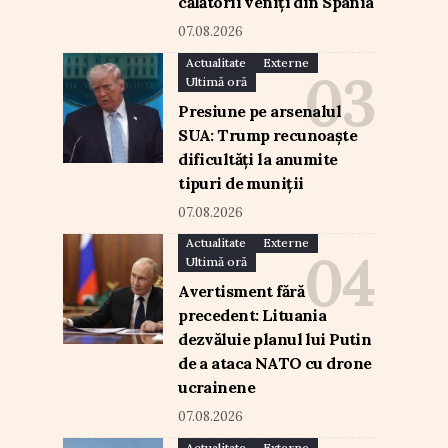
călătorii veniți din Spania
07.08.2026
Actualitate
Externe
Ultimă oră
Presiune pe arsenalul
SUA: Trump recunoaște
dificultăți la anumite
tipuri de muniții
07.08.2026
Actualitate
Externe
Ultimă oră
Avertisment fără
precedent: Lituania
dezvăluie planul lui Putin
de a ataca NATO cu drone
ucrainene
07.08.2026
Actualitate
Externe