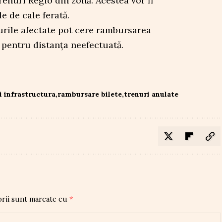
trenuri Regio din zonă. Acestea vor fi
le de cale ferată.
nurile afectate pot cere rambursarea
u pentru distanța neefectuată.
i infrastructura
rambursare bilete
trenuri anulate
orii sunt marcate cu
*