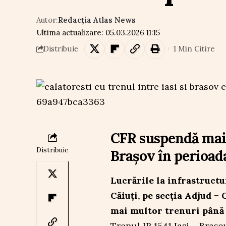
Autor:
Redacția Atlas News
Ultima actualizare: 05.03.2026 11:15
1 Min Citire
Distribuie
CFR suspendă mai 
Distribuie
Brașov în perioada
Lucrările la infrastructu
Căiuți, pe secția Adjud –
mai multor trenuri până p
Trenul IR 1541 Iași – Brașo