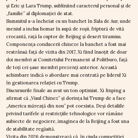
și Eric și Lara Trump, subliniind caracterul personal și de
„familie” al diplomației de stat.
Summitul s-a încheiat cu un banchet în Sala de Aur, unde
meniul a inclus homar în supă de roșii, friptură de vită
crocantă, rață la cuptor de Beijing și desert tiramisu.
Componența conducerii chineze la banchet a fost mai
restrânsă față de vizita din 2017, Xi fiind însoțit de doar
doi membri ai Comitetului Permanent al Politburo, față
de toți cei șase membri prezenți anterior. Această
schimbare indică o abordare mai centrată pe liderul Xi
în gestionarea relației cu Trump.
Discursurile finale au avut un ton optimist. Xi Jinping a
afirmat că „Visul Chinez” și dorința lui Trump de a face
„America măreață din nou” pot coexista. Deși detaliile
privind tarifele și restricțiile tehnologice vor rămâne
subiecte de negociere, imaginea de la Beijing a fost una
de stabilitate regăsită.
Vizita din 2026 demonstrează că, în ciuda competiției