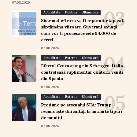
07.08.2026
Actualitate
Politică
Ultimă oră
Sistemul e-Terra va fi repornit etapizat
săptămâna viitoare. Guvernul anunță
cum vor fi procesate cele 94.000 de
cereri
07.08.2026
Actualitate
Externe
Ultimă oră
Efectul Ceuta ajunge în Schengen: Italia
controlează suplimentar călătorii veniți
din Spania
07.08.2026
Actualitate
Externe
Ultimă oră
Presiune pe arsenalul SUA: Trump
recunoaște dificultăți la anumite tipuri
de muniții
07.08.2026