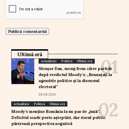
Ultimă oră
Actualitate
Politică
Ultimă oră
Nicușor Dan, mesaj ferm către partide
după verdictul Moody’s: „Renunțați la
agendele politice și la discursul
electoral”
08.08.2026
Actualitate
Politică
Ultimă oră
Moody’s menține România la un pas de „junk”.
Deficitul scade peste așteptări, dar riscul politic
păstrează perspectiva negativă