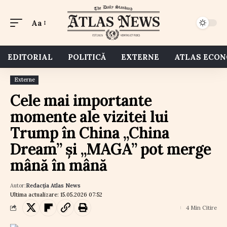
Aa
EDITORIAL
POLITICĂ
EXTERNE
ATLAS ECO
Externe
Cele mai importante
momente ale vizitei lui
Trump în China „China
Dream” și „MAGA” pot merge
mână în mână
Autor:
Redacția Atlas News
Ultima actualizare: 15.05.2026 07:52
4 Min Citire