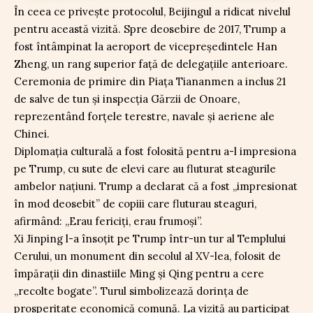
În ceea ce privește protocolul, Beijingul a ridicat nivelul
pentru această vizită. Spre deosebire de 2017, Trump a
fost întâmpinat la aeroport de vicepreședintele Han
Zheng, un rang superior față de delegațiile anterioare.
Ceremonia de primire din Piața Tiananmen a inclus 21
de salve de tun și inspecția Gărzii de Onoare,
reprezentând forțele terestre, navale și aeriene ale
Chinei.
Diplomația culturală a fost folosită pentru a-l impresiona
pe Trump, cu sute de elevi care au fluturat steagurile
ambelor națiuni. Trump a declarat că a fost „impresionat
în mod deosebit” de copiii care fluturau steaguri,
afirmând: „Erau fericiți, erau frumoși”.
Xi Jinping l-a însoțit pe Trump într-un tur al Templului
Cerului, un monument din secolul al XV-lea, folosit de
împărații din dinastiile Ming și Qing pentru a cere
„recolte bogate”. Turul simbolizează dorința de
prosperitate economică comună. La vizită au participat