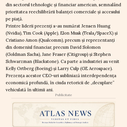
din sectorul tehnologic și financiar american, semnalând
prioritatea reechilibrării balanței comerciale și accesului
pe piață.
Printre liderii prezenți s-au numărat Jensen Huang
(Nvidia), Tim Cook (Apple), Elon Musk (Tesla/SpaceX) și
Cristiano Amon (Qualcomm), precum și reprezentanți
din domeniul financiar, precum David Solomon
(Goldman Sachs), Jane Fraser (Citigroup) și Stephen
Schwarzman (Blackstone). Ca parte a industriei au venit
Kelly Ortberg (Boeing) și Larry Culp (GE Aerospace).
Prezența acestor CEO-uri subliniază interdependența
economică profundă, în ciuda retoricii de „decuplare”
vehiculată în ultimii ani.
Publicitate