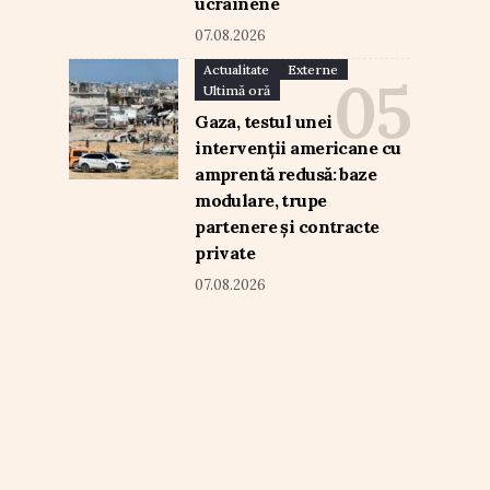
ucrainene
07.08.2026
Actualitate
Externe
Ultimă oră
Gaza, testul unei
intervenții americane cu
amprentă redusă: baze
modulare, trupe
partenere și contracte
private
07.08.2026