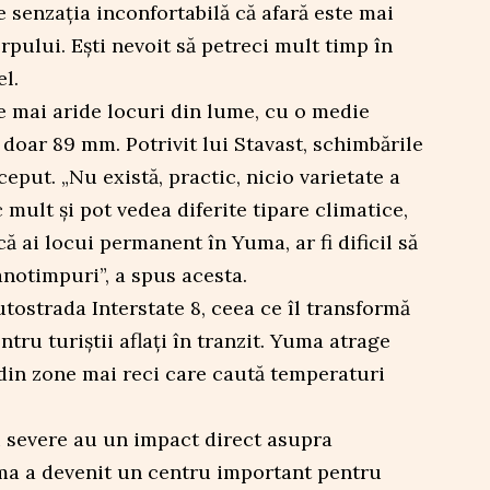
e senzația inconfortabilă că afară este mai
pului. Ești nevoit să petreci mult timp în
el.
e mai aride locuri din lume, cu o medie
 doar 89 mm. Potrivit lui Stavast, schimbările
eput. „Nu există, practic, nicio varietate a
mult și pot vedea diferite tipare climatice,
ă ai locui permanent în Yuma, ar fi dificil să
anotimpuri”, a spus acesta.
utostrada Interstate 8, ceea ce îl transformă
tru turiștii aflați în tranzit. Yuma atrage
din zone mai reci care caută temperaturi
ri severe au un impact direct asupra
uma a devenit un centru important pentru