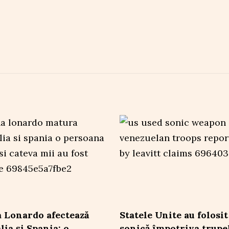
 Lonardo afectează
Statele Unite au folosi
lia și Spania: o
sonică împotriva trupe