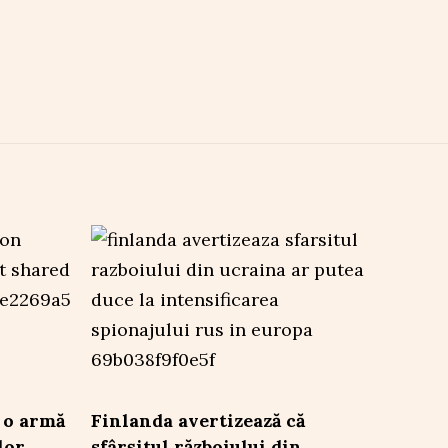
t o armă
Finlanda avertizează că
lor
sfârșitul războiului din