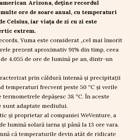
 american Arizona, deține recordul
multe ore de soare anual, cu temperaturi
e Celsius, iar viața de zi cu zi este
ertic extrem.
ecords, Yuma este considerat „cel mai însorit
arele prezent aproximativ 91% din timp, ceea
de 4.055 de ore de lumină pe an, dintr-un
acterizat prin căldură intensă și precipitații
d temperaturi frecvent peste 50 °C și verile
e termometrele depășesc 38 °C. În aceste
ice sunt adaptate mediului.
stic și proprietar al companiei WeVenture, a
de lumină solară iarna și până la 13 ore vara.
amnă că temperaturile devin atât de ridicate