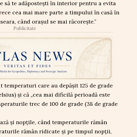
ie să te adăpostești în interior pentru a evita
rece cea mai mare parte a timpului în casă în
a seara, când orașul se mai răcorește.”
Publicitate
t temperaturi care au depășit 125 de grade
sius) și că „cea mai dificilă perioadă este
emperaturile trec de 100 de grade (38 de grade
ează și nopțile, când temperaturile rămân
aturile rămân ridicate și pe timpul nopții,