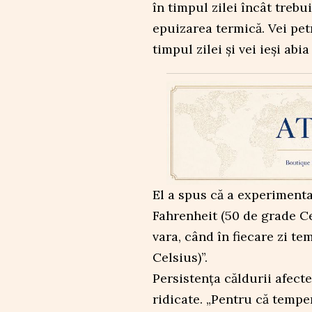
în timpul zilei încât trebu
epuizarea termică. Vei pet
timpul zilei și vei ieși abi
El a spus că a experimenta
Fahrenheit (50 de grade Cel
vara, când în fiecare zi t
Celsius)”.
Persistența căldurii afect
ridicate. „Pentru că temper