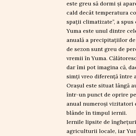
este greu să dormi și apar
cald decât temperatura cor
spații climatizate”, a spus 
Yuma este unul dintre cel
anuală a precipitațiilor de
de sezon sunt greu de perc
vremii în Yuma. Călătoresc 
dar îmi pot imagina că, dac
simți vreo diferență între 
Orașul este situat lângă a
într-un punct de oprire pen
anual numeroși vizitatori 
blânde în timpul iernii.
Iernile lipsite de înghețu
agriculturii locale, iar Y