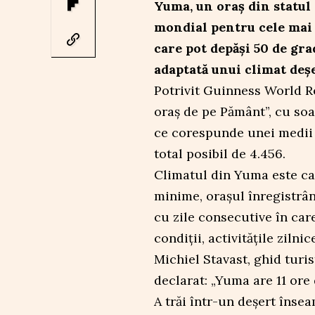
Yuma, un oraș din statul
mondial pentru cele mai 
care pot depăși 50 de grad
adaptată unui climat deș
Potrivit Guinness World R
oraș de pe Pământ”, cu so
ce corespunde unei medii 
total posibil de 4.456.
Climatul din Yuma este car
minime, orașul înregistrân
cu zile consecutive în car
condiții, activitățile ziln
Michiel Stavast, ghid turi
declarat: „Yuma are 11 ore 
A trăi într-un deșert înse