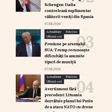
Schengen: Italia
controlează suplimentar
călătorii veniți din Spania
07.08.2026
Actualitate
Externe
Ultimă oră
Presiune pe arsenalul
SUA: Trump recunoaște
dificultăți la anumite
tipuri de muniții
07.08.2026
Actualitate
Externe
Ultimă oră
Avertisment fără
precedent: Lituania
dezvăluie planul lui Putin
de a ataca NATO cu drone