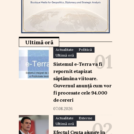
Ultimă oră
Actualitate
Politică
Ultimă oră
Sistemul e-Terra va fi
repornit etapizat
săptămâna viitoare.
Guvernul anunță cum vor
fi procesate cele 94.000
de cereri
07.08.2026
Actualitate
Externe
Ultimă oră
Efectul Ceuta ajunge în