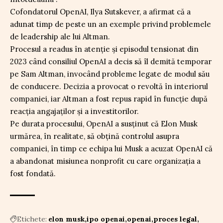
Cofondatorul OpenAI, Ilya Sutskever, a afirmat că a
adunat timp de peste un an exemple privind problemele
de leadership ale lui Altman.
Procesul a readus în atenție și episodul tensionat din
2023 când consiliul OpenAI a decis să îl demită temporar
pe Sam Altman, invocând probleme legate de modul său
de conducere. Decizia a provocat o revoltă în interiorul
companiei, iar Altman a fost repus rapid în funcție după
reacția angajaților și a investitorilor.
Pe durata procesului, OpenAI a susținut că Elon Musk
urmărea, în realitate, să obțină controlul asupra
companiei, în timp ce echipa lui Musk a acuzat OpenAI că
a abandonat misiunea nonprofit cu care organizația a
fost fondată.
Etichete:
elon musk
ipo openai
openai
proces legal