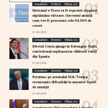
Actualitate
Politică
Ultimă oră
Sistemul e-Terra va fi repornit etapizat
săptămâna viitoare. Guvernul anunță
cum vor fi procesate cele 94.000 de
cereri
07.08.2026
Actualitate
Externe
Ultimă oră
Efectul Ceuta ajunge în Schengen: Italia
controlează suplimentar călătorii veniți
din Spania
07.08.2026
Actualitate
Externe
Ultimă oră
Presiune pe arsenalul SUA: Trump
recunoaște dificultăți la anumite tipuri
de muniții
07.08.2026
Actualitate
Externe
Ultimă oră
Avertisment fără precedent: Lituania