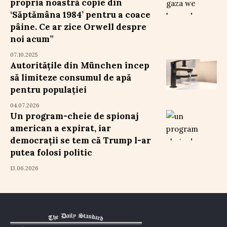
propria noastră copie din
‘Săptămâna 1984’ pentru a coace
pâine. Ce ar zice Orwell despre
noi acum”
07.10.2025
Autoritățile din München încep
să limiteze consumul de apă
pentru populației
04.07.2026
Un program-cheie de spionaj
american a expirat, iar
democrații se tem că Trump l-ar
putea folosi politic
13.06.2026