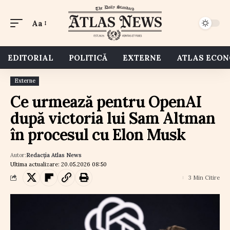
Aa
EDITORIAL
POLITICĂ
EXTERNE
ATLAS ECO
Externe
Ce urmează pentru OpenAI
după victoria lui Sam Altman
în procesul cu Elon Musk
Autor:
Redacția Atlas News
Ultima actualizare: 20.05.2026 08:50
3 Min Citire