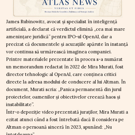
James Rubinowitz, avocat și specialist în inteligență
artificială, a declarat că verdictul elimină „cea mai mare
amenințare juridică” pentru IPO-ul OpenAI, dar a
precizat că documentele și acuzațiile apărute în instanță
vor continua să urmărească imaginea companiei.
Printre materialele prezentate în proces s-a numărat
un memorandum redactat în 2022 de Mira Murati, fost
director tehnologic al OpenAI, care conținea critici
directe la adresa modului de conducere al lui Altman. În
document, Murati scria: „Panica permanentă din jurul
proiectelor, oamenilor și obiectivelor creează haos și
instabilitate”.
Într-o depoziție video prezentată juraților, Mira Murati a
ezitat atunci când a fost întrebată dacă îl considera pe
Altman o persoană sinceră în 2023, spunând: „Nu
întotdeauna”.