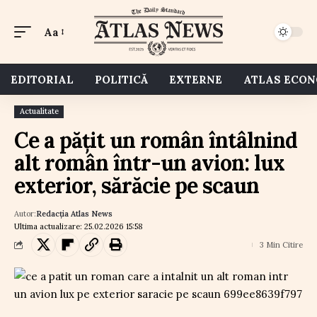
Aa
EDITORIAL
POLITICĂ
EXTERNE
ATLAS ECO
Actualitate
Ce a pățit un român întâlnind
alt român într-un avion: lux
exterior, sărăcie pe scaun
Autor:
Redacția Atlas News
Ultima actualizare: 25.02.2026 15:58
3 Min Citire