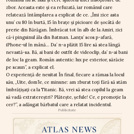
zbor. Aceasta este și ea refuzată, iar românul care
relatează întâmplarea a explicat de ce. „Îmi zice asta
unu’ cu 80 în burtă, 15 în brațe și picioare de șocâtă de
prerie din Bărăgan. Îmbrăcat tot în alb de la Amiri, zici
că-i pinguinul ăla din Batman. Lanțu’ scos p-afară,
iPhone-ul în mână… Da’ n-a plătit 15 lire să stea lângă
nevastă-sa. Bă, ai bani de outfit de videoclip, da’ n-ai bani
de loc la geam. Român autentic: lux pe exterior, sărăcie
pe scaun”, a explicat el.
O experiență de neuitat În final, fiecare a rămas la locul
său, „Uite, dom’le, ce minune: am zburat toți fără să stăm
îmbrățișați ca la Titanic. Bă, vrei să stea copilul la geam
să vadă extratereștri? Plătește, șefule! Ce, e promoție la
cer?”, a adăugat bărbatul care a relatat incidentul.
Publicitate