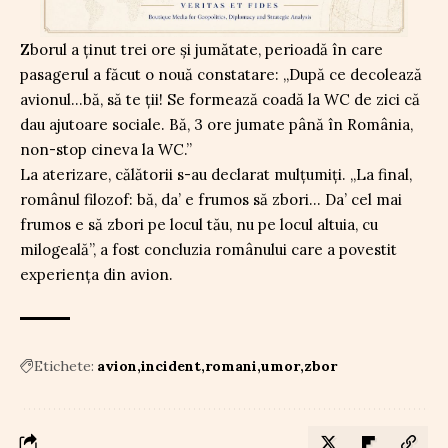
Zborul a ținut trei ore și jumătate, perioadă în care
pasagerul a făcut o nouă constatare: „După ce decolează
avionul…bă, să te ții! Se formează coadă la WC de zici că
dau ajutoare sociale. Bă, 3 ore jumate până în România,
non-stop cineva la WC.”
La aterizare, călătorii s-au declarat mulțumiți. „La final,
românul filozof: bă, da’ e frumos să zbori… Da’ cel mai
frumos e să zbori pe locul tău, nu pe locul altuia, cu
milogeală”, a fost concluzia românului care a povestit
experiența din avion.
Etichete:
avion
incident
romani
umor
zbor