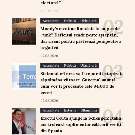
electoral”
08.08.2026
Actualitate
Politică
Ultimă oră
Moody’s menține România la un pas de
„junk”. Deficitul scade peste așteptări,
dar riscul politic păstrează perspectiva
negativă
07.08.2026
Actualitate
Politică
Ultimă oră
Sistemul e-Terra va fi repornit etapizat
săptămâna viitoare. Guvernul anunță
cum vor fi procesate cele 94.000 de
cereri
07.08.2026
Actualitate
Externe
Ultimă oră
Efectul Ceuta ajunge în Schengen: Italia
controlează suplimentar călătorii veniți
din Spania