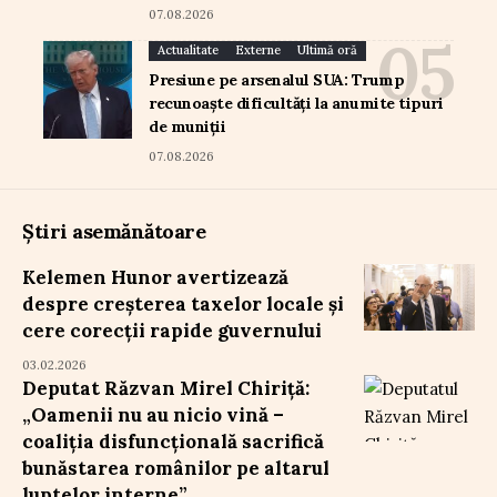
07.08.2026
Actualitate
Externe
Ultimă oră
Presiune pe arsenalul SUA: Trump
recunoaște dificultăți la anumite tipuri
de muniții
07.08.2026
Știri asemănătoare
Kelemen Hunor avertizează
despre creșterea taxelor locale și
cere corecții rapide guvernului
03.02.2026
Deputat Răzvan Mirel Chiriță:
„Oamenii nu au nicio vină –
coaliția disfuncțională sacrifică
bunăstarea românilor pe altarul
luptelor interne”