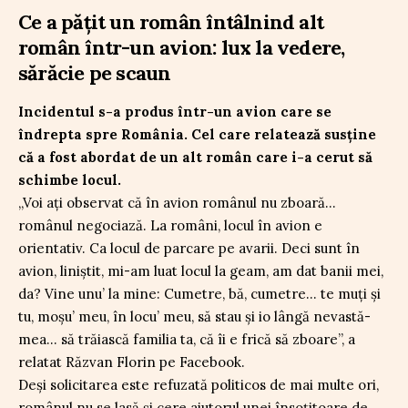
Ce a pățit un român întâlnind alt
român într-un avion: lux la vedere,
sărăcie pe scaun
Incidentul s-a produs într-un avion care se
îndrepta spre România. Cel care relatează susține
că a fost abordat de un alt român care i-a cerut să
schimbe locul.
„Voi ați observat că în avion românul nu zboară…
românul negociază. La români, locul în avion e
orientativ. Ca locul de parcare pe avarii. Deci sunt în
avion, liniștit, mi-am luat locul la geam, am dat banii mei,
da? Vine unu’ la mine: Cumetre, bă, cumetre… te muți și
tu, moșu’ meu, în locu’ meu, să stau și io lângă nevastă-
mea… să trăiască familia ta, că îi e frică să zboare”, a
relatat Răzvan Florin pe Facebook.
Deși solicitarea este refuzată politicos de mai multe ori,
românul nu se lasă și cere ajutorul unei însoțitoare de