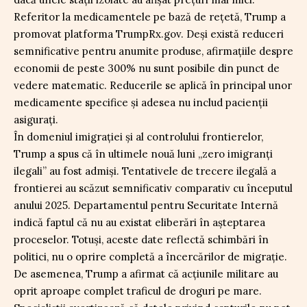
Referitor la medicamentele pe bază de rețetă, Trump a
promovat platforma TrumpRx.gov. Deși există reduceri
semnificative pentru anumite produse, afirmațiile despre
economii de peste 300% nu sunt posibile din punct de
vedere matematic. Reducerile se aplică în principal unor
medicamente specifice și adesea nu includ pacienții
asigurați.
În domeniul imigrației și al controlului frontierelor,
Trump a spus că în ultimele nouă luni „zero imigranți
ilegali” au fost admiși. Tentativele de trecere ilegală a
frontierei au scăzut semnificativ comparativ cu începutul
anului 2025. Departamentul pentru Securitate Internă
indică faptul că nu au existat eliberări în așteptarea
proceselor. Totuși, aceste date reflectă schimbări în
politici, nu o oprire completă a încercărilor de migrație.
De asemenea, Trump a afirmat că acțiunile militare au
oprit aproape complet traficul de droguri pe mare.