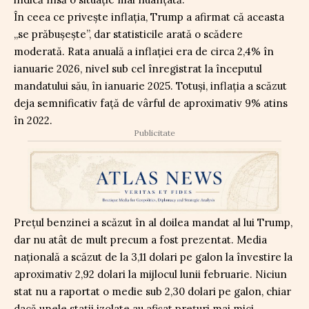
În ceea ce privește inflația, Trump a afirmat că aceasta
„se prăbușește”, dar statisticile arată o scădere
moderată. Rata anuală a inflației era de circa 2,4% în
ianuarie 2026, nivel sub cel înregistrat la începutul
mandatului său, în ianuarie 2025. Totuși, inflația a scăzut
deja semnificativ față de vârful de aproximativ 9% atins
în 2022.
Publicitate
Prețul benzinei a scăzut în al doilea mandat al lui Trump,
dar nu atât de mult precum a fost prezentat. Media
națională a scăzut de la 3,11 dolari pe galon la învestire la
aproximativ 2,92 dolari la mijlocul lunii februarie. Niciun
stat nu a raportat o medie sub 2,30 dolari pe galon, chiar
dacă unele stații izolate au afișat prețuri mai mici.