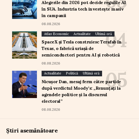
Alegerile din 2026 pot decide regulile AI
în SUA. Industria tech investește masiv
în campanii
08.08.2026
Atlas Economic
Actualitate
Ultimă oră
SpaceX și Tesla construiesc Terafab în
Texas, o fabrică uriașă de
semiconductori pentru AI și robotică
08.08.2026
Actualitate
Politică
Ultimă oră
Nicușor Dan, mesaj ferm către partide
după verdictul Moody’s: „Renunțați la
agendele politice și la discursul
electoral”
08.08.2026
Știri asemănătoare