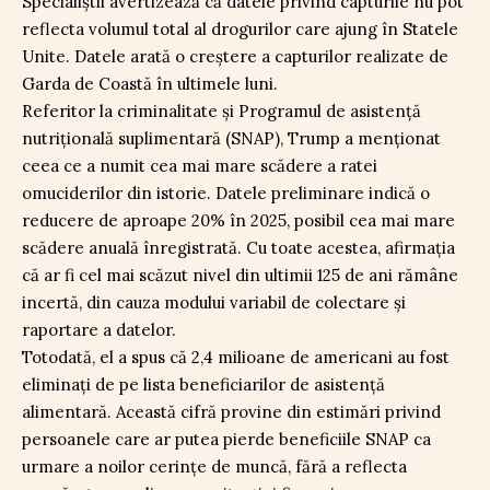
Specialiștii avertizează că datele privind capturile nu pot
reflecta volumul total al drogurilor care ajung în Statele
Unite. Datele arată o creștere a capturilor realizate de
Garda de Coastă în ultimele luni.
Referitor la criminalitate și Programul de asistență
nutrițională suplimentară (SNAP), Trump a menționat
ceea ce a numit cea mai mare scădere a ratei
omuciderilor din istorie. Datele preliminare indică o
reducere de aproape 20% în 2025, posibil cea mai mare
scădere anuală înregistrată. Cu toate acestea, afirmația
că ar fi cel mai scăzut nivel din ultimii 125 de ani rămâne
incertă, din cauza modului variabil de colectare și
raportare a datelor.
Totodată, el a spus că 2,4 milioane de americani au fost
eliminați de pe lista beneficiarilor de asistență
alimentară. Această cifră provine din estimări privind
persoanele care ar putea pierde beneficiile SNAP ca
urmare a noilor cerințe de muncă, fără a reflecta