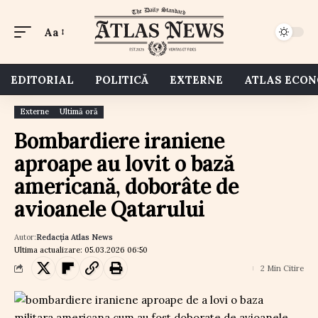
Aa
EDITORIAL
POLITICĂ
EXTERNE
ATLAS ECO
Externe
Ultimă oră
Bombardiere iraniene
aproape au lovit o bază
americană, doborâte de
avioanele Qatarului
Autor:
Redacția Atlas News
Ultima actualizare: 05.03.2026 06:50
2 Min Citire