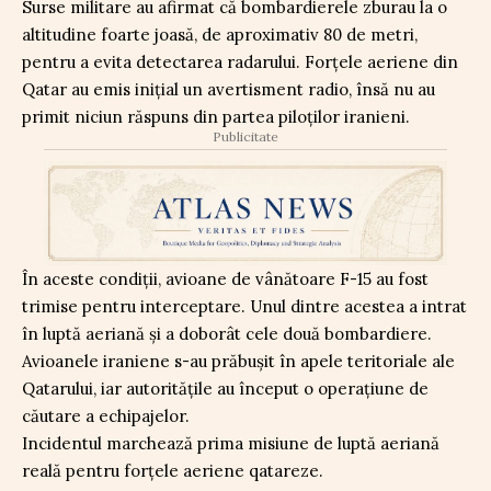
Surse militare au afirmat că bombardierele zburau la o
altitudine foarte joasă, de aproximativ 80 de metri,
pentru a evita detectarea radarului. Forțele aeriene din
Qatar au emis inițial un avertisment radio, însă nu au
primit niciun răspuns din partea piloților iranieni.
Publicitate
În aceste condiții, avioane de vânătoare F-15 au fost
trimise pentru interceptare. Unul dintre acestea a intrat
în luptă aeriană și a doborât cele două bombardiere.
Avioanele iraniene s-au prăbușit în apele teritoriale ale
Qatarului, iar autoritățile au început o operațiune de
căutare a echipajelor.
Incidentul marchează prima misiune de luptă aeriană
reală pentru forțele aeriene qatareze.