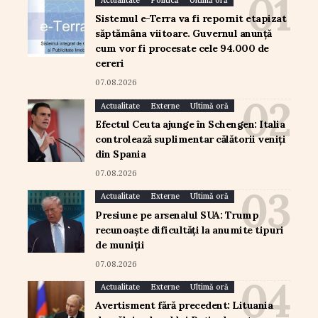
Actualitate
Politică
Ultimă oră
Sistemul e-Terra va fi repornit etapizat
săptămâna viitoare. Guvernul anunță
cum vor fi procesate cele 94.000 de
cereri
07.08.2026
Actualitate
Externe
Ultimă oră
Efectul Ceuta ajunge în Schengen: Italia
controlează suplimentar călătorii veniți
din Spania
07.08.2026
Actualitate
Externe
Ultimă oră
Presiune pe arsenalul SUA: Trump
recunoaște dificultăți la anumite tipuri
de muniții
07.08.2026
Actualitate
Externe
Ultimă oră
Avertisment fără precedent: Lituania