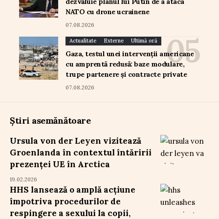
dezvăluie planul lui Putin de a ataca
NATO cu drone ucrainene
07.08.2026
Actualitate
Externe
Ultimă oră
Gaza, testul unei intervenții americane
cu amprentă redusă: baze modulare,
trupe partenere și contracte private
07.08.2026
Știri asemănătoare
Ursula von der Leyen vizitează
Groenlanda în contextul întăririi
prezenței UE în Arctica
19.02.2026
HHS lansează o amplă acțiune
împotriva procedurilor de
respingere a sexului la copii,