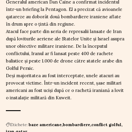
Generalul american Dan Caine a confirmat incidentul
într-un briefing la Pentagon. El a precizat că avioanele
qatareze au doborât două bombardiere iraniene aflate
în drum spre o țintă din regiune.
Atacul face parte din seria de represalii lansate de Iran
după loviturile aeriene ale Statelor Unite și Israel asupra
unor obiective militare iraniene. De la începutul
conflictului, Iranul ar fi lansat peste 400 de rachete
balistice și peste 1.000 de drone către statele arabe din
Golful Persic.
Deși majoritatea au fost interceptate, unele atacuri au
provocat victime. Într-un incident recent, șase militari
americani au fost uciși după ce o rachetă iraniană a lovit
o instalație militară din Kuweit.
Etichete:
baze americane
bombardiere
conflict golful
iran
qatar