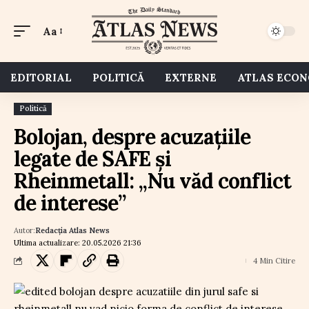
Aa
EDITORIAL
POLITICĂ
EXTERNE
ATLAS ECO
Politică
Bolojan, despre acuzațiile
legate de SAFE și
Rheinmetall: „Nu văd conflict
de interese”
Autor:
Redacția Atlas News
Ultima actualizare: 20.05.2026 21:36
4 Min Citire