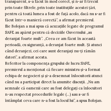
transparent, s-a făcut în mod corect, și n-ar fi trecut
prin toate filtrele, prin toate instituțiile acestei țări,
pentru că toată lumea a fost de față acolo, dacă nu s-ar fi
făcut într-o manieră corectă”, a afirmat premierul.
Ilie Bolojan a mai spus că acuzațiile legate de programul
SAFE au apărut pentru că deciziile Guvernului „au
deranjat foarte mult”. „Ceea ce am făcut în această
perioadă, cu siguranță, a deranjat foarte mult. Și atunci
când deranjezi, cei care sunt deranjați nu-ți rămân
datori”, a afirmat acesta.
Referitor la componența grupului de lucru SAFE,
premierul a menționat că fiecare ministru și-a format
echipa de negocieri și și-a desemnat înlocuitorii atunci
când nu a participat direct la anumite discuții. „Nu am
semnale că oamenii care au fost delegați ca înlocuitori
n-au respectat procedurile legale (…) sau s-ar fi
întâmplat ceva care n-a fost la locul lui”, a spus Bolojan.