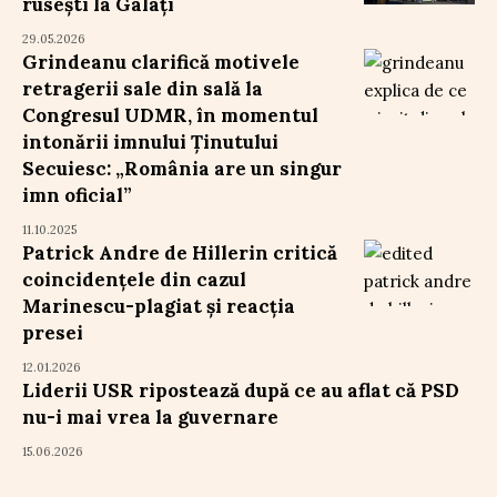
rusești la Galați
29.05.2026
Grindeanu clarifică motivele
retragerii sale din sală la
Congresul UDMR, în momentul
intonării imnului Ținutului
Secuiesc: „România are un singur
imn oficial”
11.10.2025
Patrick Andre de Hillerin critică
coincidențele din cazul
Marinescu-plagiat și reacția
presei
12.01.2026
Liderii USR ripostează după ce au aflat că PSD
nu-i mai vrea la guvernare
15.06.2026