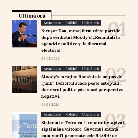
Ultimă oră
Actualitate
Politică
Ultimă oră
Nicușor Dan, mesaj ferm către partide
după verdictul Moody’s: „Renunțați la
agendele politice și la discursul
electoral”
08.08.2026
Actualitate
Politică
Ultimă oră
Moody’s menține România la un pas de
„junk”. Deficitul scade peste așteptări,
dar riscul politic păstrează perspectiva
negativă
07.08.2026
Actualitate
Politică
Ultimă oră
Sistemul e-Terra va fi repornit etapizat
săptămâna viitoare. Guvernul anunță
cum vor fi procesate cele 94.000 de