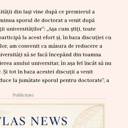
ității din Iași vine după ce premierul a
iminua sporul de doctorat a venit după
i universităților”: „Așa cum știți, toate
articipă la acest efort și, în baza discuției cu
ilor, am convenit ca măsura de reducere a
niversități să se facă începând din toamna
erea anului universitar, în așa fel încât să nu
. Și tot în baza acestei discuții a venit
duce la jumătate sporul pentru doctorate”, a
Publicitate