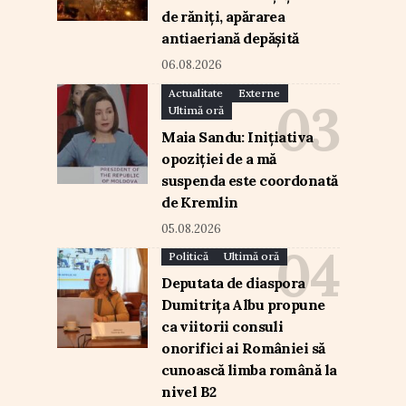
de răniți, apărarea
antiaeriană depășită
06.08.2026
Actualitate
Externe
Ultimă oră
Maia Sandu: Inițiativa
opoziției de a mă
suspenda este coordonată
de Kremlin
05.08.2026
Politică
Ultimă oră
Deputata de diaspora
Dumitrița Albu propune
ca viitorii consuli
onorifici ai României să
cunoască limba română la
nivel B2