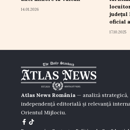
locuito
14.01.2026
județul
oficial 
17.10.2025
Atlas News România
— analiză strategică, 
independență editorială și relevanță interna
Orientul Mijlociu.