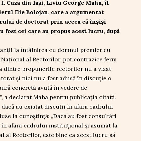
.I. Cuza din Iași, Liviu George Maha, îl
erul Ilie Bolojan, care a argumentat
rului de doctorat prin aceea că înșiși
au fost cei care au propus acest lucru, după
panții la întâlnirea cu domnul premier cu
 Național al Rectorilor, pot contrazice ferm
a dintre propunerile rectorilor nu a vizat
orat și nici nu a fost adusă în discuție o
ură concretă avută în vedere de
, a declarat Maha pentru publicația citată.
 dacă au existat discuții în afara cadrului
duse la cunoștință: „Dacă au fost consultări
, în afara cadrului instituțional și asumat la
l al Rectorilor, este bine ca acest lucru să