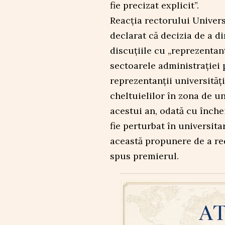
fie precizat explicit”.
Reacția rectorului Univers
declarat că decizia de a d
discuțiile cu „reprezentanți
sectoarele administrației p
reprezentanții universităț
cheltuielilor în zona de u
acestui an, odată cu închei
fie perturbat în universitar
această propunere de a re
spus premierul.