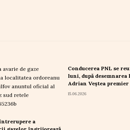
Conducerea PNL se reu
luni, după desemnarea 
Adrian Veștea premier
15.06.2026
întrerupere a
rii gazelor îngrijorează