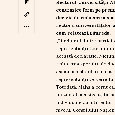
Rectorul Universității Al
contrazice ferm pe premi
decizia de reducere a spo
rectorii universităților 
cum relatează EduPedu.
„Fiind unul dintre partici
reprezentanții Consiliului
această declarație. Niciun
reducerea sporului de doct
asemenea abordare ca măs
reprezentanții Guvernului”
Totodată, Maha a cerut ca,
prezentat, acestea să fie a
individuale cu alți rectori
nivelul Consiliului Naționa