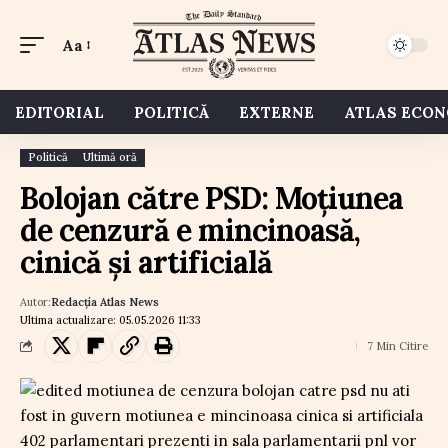
Aa
EDITORIAL
POLITICĂ
EXTERNE
ATLAS ECO
Politică
Ultimă oră
Bolojan către PSD: Moțiunea
de cenzură e mincinoasă,
cinică și artificială
Autor:
Redacția Atlas News
Ultima actualizare: 05.05.2026 11:33
7 Min Citire