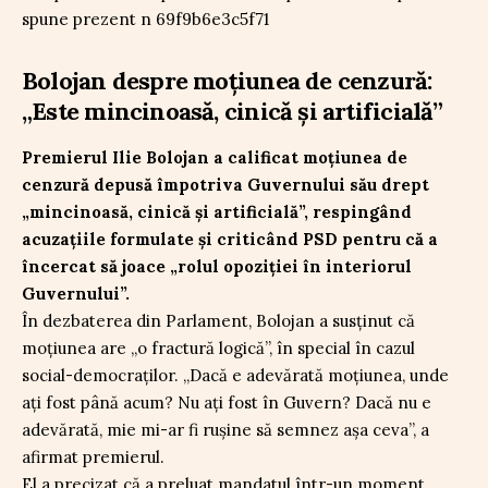
Bolojan despre moțiunea de cenzură:
„Este mincinoasă, cinică și artificială”
Premierul Ilie Bolojan a calificat moțiunea de
cenzură depusă împotriva Guvernului său drept
„mincinoasă, cinică și artificială”, respingând
acuzațiile formulate și criticând PSD pentru că a
încercat să joace „rolul opoziției în interiorul
Guvernului”.
În dezbaterea din Parlament, Bolojan a susținut că
moțiunea are „o fractură logică”, în special în cazul
social-democraților. „Dacă e adevărată moțiunea, unde
ați fost până acum? Nu ați fost în Guvern? Dacă nu e
adevărată, mie mi-ar fi rușine să semnez așa ceva”, a
afirmat premierul.
El a precizat că a preluat mandatul într-un moment