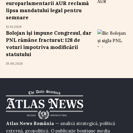
europarlamentarii AUR reclamă
lipsa mandatului legal pentru
semnare
13.01.2026
Bolojan își impune Congresul, dar
PNL rămâne fracturat: 128 de
voturi împotriva modificării
statutului
19.06.2026
Atlas News România
— analiză strategică, politică
externă, geopolitică. O publicație boutique media