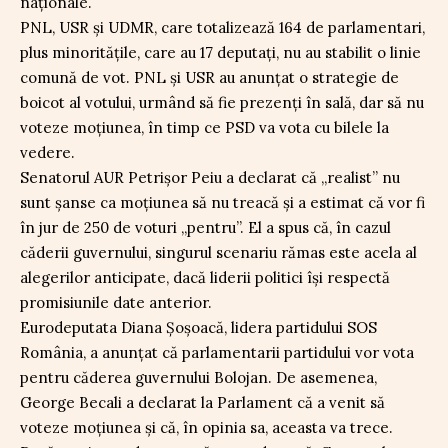
naționale.
PNL, USR și UDMR, care totalizează 164 de parlamentari,
plus minoritățile, care au 17 deputați, nu au stabilit o linie
comună de vot. PNL și USR au anunțat o strategie de
boicot al votului, urmând să fie prezenți în sală, dar să nu
voteze moțiunea, în timp ce PSD va vota cu bilele la
vedere.
Senatorul AUR Petrișor Peiu a declarat că „realist” nu
sunt șanse ca moțiunea să nu treacă și a estimat că vor fi
în jur de 250 de voturi „pentru”. El a spus că, în cazul
căderii guvernului, singurul scenariu rămas este acela al
alegerilor anticipate, dacă liderii politici își respectă
promisiunile date anterior.
Eurodeputata Diana Șoșoacă, lidera partidului SOS
România, a anunțat că parlamentarii partidului vor vota
pentru căderea guvernului Bolojan. De asemenea,
George Becali a declarat la Parlament că a venit să
voteze moțiunea și că, în opinia sa, aceasta va trece.