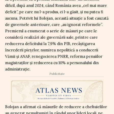
dificil, după anul 2024, când România avea „cel mai mare
deficit”, pe care nu l-a produs, ci l-a găsit, și nu putea fi
ascuns. Potrivit lui Bolojan, această situație a fost cauzată
de guvernele anterioare, care „au ignorat reformele”.
Premierul a enumerat o serie de măsuri pe care le
consideră realizări ale guvernării sale, printre care
reducerea deficitului la 7,9% din PIB, recâștigarea
încrederii piețelor, numirea nepolitică a conducerii
Vămii și ANAF, renegocierea PNRR, reforma pensiilor
magistraților și reducerea cu 10% a personalului din
administrație.
Publicitate
Bolojan a afirmat că măsurile de reducere a cheltuielilor
au generat nemulțumiri în rândul unor lideri locali, pe