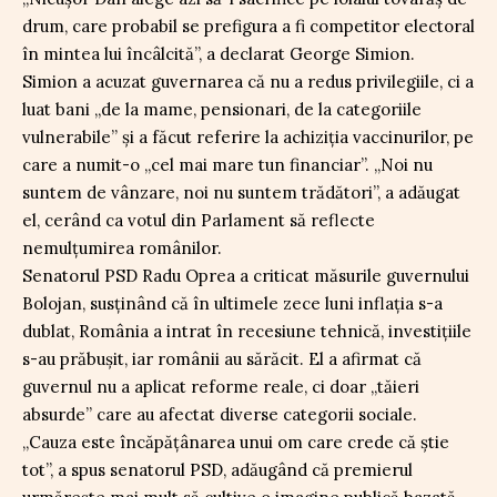
drum, care probabil se prefigura a fi competitor electoral
în mintea lui încâlcită”, a declarat George Simion.
Simion a acuzat guvernarea că nu a redus privilegiile, ci a
luat bani „de la mame, pensionari, de la categoriile
vulnerabile” și a făcut referire la achiziția vaccinurilor, pe
care a numit-o „cel mai mare tun financiar”. „Noi nu
suntem de vânzare, noi nu suntem trădători”, a adăugat
el, cerând ca votul din Parlament să reflecte
nemulțumirea românilor.
Senatorul PSD Radu Oprea a criticat măsurile guvernului
Bolojan, susținând că în ultimele zece luni inflația s-a
dublat, România a intrat în recesiune tehnică, investițiile
s-au prăbușit, iar românii au sărăcit. El a afirmat că
guvernul nu a aplicat reforme reale, ci doar „tăieri
absurde” care au afectat diverse categorii sociale.
„Cauza este încăpățânarea unui om care crede că știe
tot”, a spus senatorul PSD, adăugând că premierul