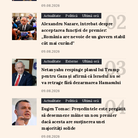
09.08.2026
Actualitate
Politică
Ultimă oră
Alexandru Nazare, întrebat despre
acceptarea funcției de premier:
„România are nevoie de un guvern stabil
cât mai curând”
09.08.2026
Actualitate
Externe
Ultimă oră
Netanyahu respinge planul lui Trump
pentru Gaza și afirmă că Israelul nu se
va retrage fără dezarmarea Hamasului
09.08.2026
Actualitate
Politică
Ultimă oră
Eugen Tomac: Președintele este pregătit
să desemneze mâine un nou premier
dacă acesta are susținerea unei
majorități solide
09.08.2026