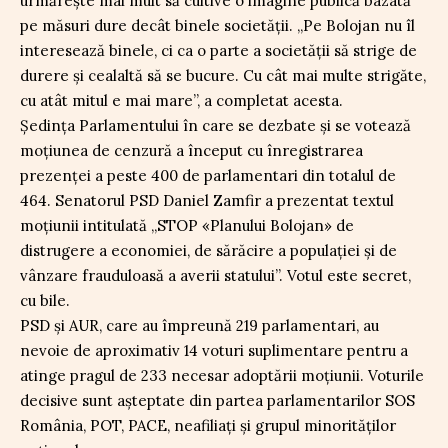
urmărește mai mult să cultive o imagine publică bazată
pe măsuri dure decât binele societății. „Pe Bolojan nu îl
interesează binele, ci ca o parte a societății să strige de
durere și cealaltă să se bucure. Cu cât mai multe strigăte,
cu atât mitul e mai mare”, a completat acesta.
Ședința Parlamentului în care se dezbate și se votează
moțiunea de cenzură a început cu înregistrarea
prezenței a peste 400 de parlamentari din totalul de
464. Senatorul PSD Daniel Zamfir a prezentat textul
moțiunii intitulată „STOP «Planului Bolojan» de
distrugere a economiei, de sărăcire a populației și de
vânzare frauduloasă a averii statului”. Votul este secret,
cu bile.
PSD și AUR, care au împreună 219 parlamentari, au
nevoie de aproximativ 14 voturi suplimentare pentru a
atinge pragul de 233 necesar adoptării moțiunii. Voturile
decisive sunt așteptate din partea parlamentarilor SOS
România, POT, PACE, neafiliați și grupul minorităților