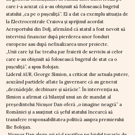
care i-a acuzat că s-au obișnuit să folosească bugetul
statului „ca pe o pușculiță”. El a dat ca exemplu situația de
la Electrocentrale Craiova și sprijinul acordat
Aeroportului din Dolj, afirmând că statul a fost nevoit să
intervină financiar după pierderea unor fonduri
europene sau după nefinalizarea unor proiecte.
„Unii care își fac treaba par fraierii de serviciu ai celor
care s-au obișnuit să folosească bugetul de stat ca o
pușculiță”, a spus Bolojan.
Liderul AUR, George Simion, a criticat dur actuala putere,
acuzând partidele aflate la guvernare că au generat
„deznădejde, dezbinare și sărăcie”. În intervenția sa,
Simion a afirmat că bilanțul unui an de mandat al
președintelui Nicușor Dan oferă „o imagine neagră” a
României și a susținut că șeful statului încearcă să
transfere responsabilitatea politică asupra premierului
Ilie Bolojan.
„Nicușor Dan alege azi să-l sacrifice pe loialul tovarăș de