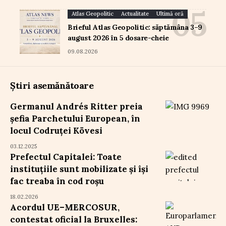
Atlas Geopolitic
Actualitate
Ultimă oră
Brieful Atlas Geopolitic: săptămâna 3–9
august 2026 în 5 dosare-cheie
09.08.2026
Știri asemănătoare
Germanul Andrés Ritter preia
şefia Parchetului European, în
locul Codruței Kövesi
03.12.2025
Prefectul Capitalei: Toate
instituțiile sunt mobilizate și își
fac treaba în cod roșu
18.02.2026
Acordul UE–MERCOSUR,
contestat oficial la Bruxelles: