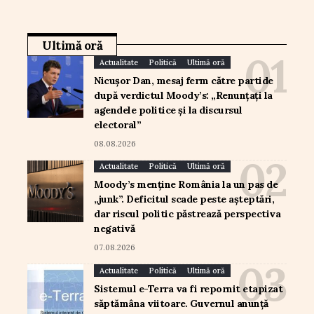
Ultimă oră
Actualitate
Politică
Ultimă oră
Nicușor Dan, mesaj ferm către partide
după verdictul Moody’s: „Renunțați la
agendele politice și la discursul
electoral”
08.08.2026
Actualitate
Politică
Ultimă oră
Moody’s menține România la un pas de
„junk”. Deficitul scade peste așteptări,
dar riscul politic păstrează perspectiva
negativă
07.08.2026
Actualitate
Politică
Ultimă oră
Sistemul e-Terra va fi repornit etapizat
săptămâna viitoare. Guvernul anunță