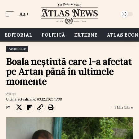
Aa
EDITORIAL
POLITICĂ
EXTERNE
ATLAS ECO
Actualitate
Boala neștiută care l-a afectat
pe Artan până în ultimele
momente
Autor:
Ultima actualizare: 03.12.2025 15:38
1 Min Citire