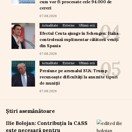
cum vor fi procesate cele 94.000 de
cereri
07.08.2026
Actualitate
Externe
Ultimă oră
Efectul Ceuta ajunge în Schengen: Italia
controlează suplimentar călătorii veniți
din Spania
07.08.2026
Actualitate
Externe
Ultimă oră
Presiune pe arsenalul SUA: Trump
recunoaște dificultăți la anumite tipuri
de muniții
07.08.2026
Știri asemănătoare
Ilie Bolojan: Contribuția la CASS
este necesară pentru