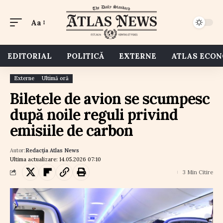
Aa
EDITORIAL
POLITICĂ
EXTERNE
ATLAS ECO
Externe
Ultimă oră
Biletele de avion se scumpesc
după noile reguli privind
emisiile de carbon
Autor:
Redacția Atlas News
Ultima actualizare: 14.05.2026 07:10
3 Min Citire