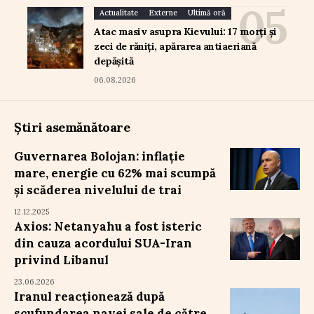
Actualitate
Externe
Ultimă oră
Atac masiv asupra Kievului: 17 morți și
zeci de răniți, apărarea antiaeriană
depășită
06.08.2026
Știri asemănătoare
Guvernarea Bolojan: inflație
mare, energie cu 62% mai scumpă
și scăderea nivelului de trai
12.12.2025
Axios: Netanyahu a fost isteric
din cauza acordului SUA-Iran
privind Libanul
23.06.2026
Iranul reacționează după
scufundarea navei sale de către