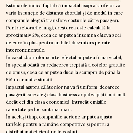
Estimările indică faptul că impactul asupra tarifelor va
varia în funcție de distanța zborului și de modul în care
companiile aleg să transfere costurile către pasageri.
Pentru zborurile lungi, creșterea este calculată la
aproximativ 2%, ceea ce ar putea însemna câteva zeci
de euro în plus pentru un bilet dus-întors pe rute
intercontinentale.
În cazul zborurilor scurte, efectul ar putea fi mai vizibil,
în special odată cu reducerea treptată a cotelor gratuite
de emisii, ceea ce ar putea duce la scumpiri de până la
5% în anumite situații.
Impactul asupra călătorilor nu va fi uniform, deoarece
pasagerii care aleg clasa business ar putea plăti mai mult
decât cei din clasa economică, întrucât emisiile
raportate pe loc sunt mai mari.
În același timp, companiile aeriene ar putea ajusta
tarifele pentru a rămâne competitive și pentru a
distribui mai eficient noile costuri.