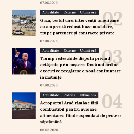
07.08.2026
Actualitate
Externe
Ultimă oră
Gaza, testul unei intervenții americane
cu amprentă redusă: baze modulare,
trupe partenere și contracte private
07.08.2026
Actualitate
Externe
Ultimă oră
Trump redeschide disputa privind
cetățenia prin naștere. Două noi ordine
executive pregătesc o nouă confruntare
în instanțe
07.08.2026
Actualitate
Politică
Ultimă oră
Aeroportul Arad rămâne fără
combustibil pentru avioane,
alimentarea fiind suspendată de peste o
săptămână
06.08.2026