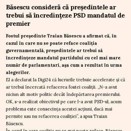
Băsescu consideră că președintele ar
trebui să încredințeze PSD mandatul de
premier
Fostul președinte Traian Băsescu a afirmat că, în
cazul în care nu se poate reface coaliția
guvernamentală, președintele ar trebui să
încredințeze mandatul partidului cu cel mai mare
număr de parlamentari, așa cum a rezultat în urma
alegerilor.
El a declarat la Digi24 că lucrurile trebuie accelerate și că
ar trebui încercată refacerea fostei coaliții. „N-a avut
niciun alt motiv politic decât îndepărtarea premierului.
OK, s-a realizat obiectivul pe care l-a avut PSD-ul, acum
problema este consecința acestei acțiuni, dacă mai
permite sau nu refacerea coaliției”, a spus Traian
Băsescu.
În cazul în care coaliția nu se mai poate reface, Băsescu