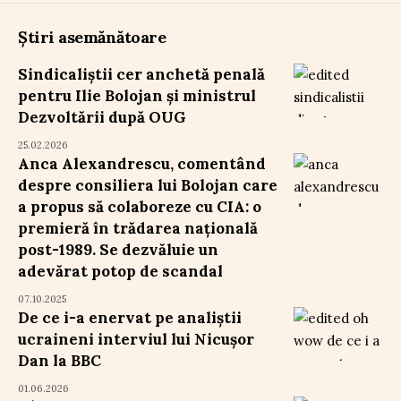
Știri asemănătoare
Sindicaliștii cer anchetă penală
pentru Ilie Bolojan și ministrul
Dezvoltării după OUG
25.02.2026
Anca Alexandrescu, comentând
despre consiliera lui Bolojan care
a propus să colaboreze cu CIA: o
premieră în trădarea națională
post-1989. Se dezvăluie un
adevărat potop de scandal
07.10.2025
De ce i-a enervat pe analiștii
ucraineni interviul lui Nicușor
Dan la BBC
01.06.2026