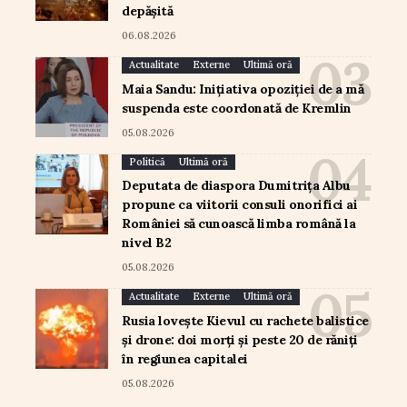
depășită
06.08.2026
Actualitate
Externe
Ultimă oră
Maia Sandu: Inițiativa opoziției de a mă
suspenda este coordonată de Kremlin
05.08.2026
Politică
Ultimă oră
Deputata de diaspora Dumitrița Albu
propune ca viitorii consuli onorifici ai
României să cunoască limba română la
nivel B2
05.08.2026
Actualitate
Externe
Ultimă oră
Rusia lovește Kievul cu rachete balistice
și drone: doi morți și peste 20 de răniți
în regiunea capitalei
05.08.2026