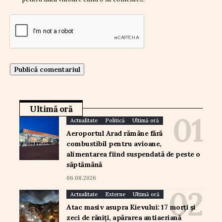
Ultimă oră
Actualitate
Politică
Ultimă oră
Aeroportul Arad rămâne fără
combustibil pentru avioane,
alimentarea fiind suspendată de peste o
săptămână
06.08.2026
Actualitate
Externe
Ultimă oră
Atac masiv asupra Kievului: 17 morți și
zeci de răniți, apărarea antiaeriană