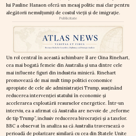
lui Pauline Hanson oferă un mesaj politic mai clar pentru
alegătorii nemulțumiți de costul vieții și de imigrație.
Publicitate
Un rol central în această schimbare îl are Gina Rinehart,
cea mai bogată femeie din Australia și una dintre cele
mai influente figuri din industria minieră. Rinehart
promovează de mai mult timp politici economice
apropiate de cele ale administrației Trump, susținând
reducerea intervenției statului în economie și
accelerarea exploatării resurselor energetice. Într-un
interviu, ea a afirmat că Australia are nevoie de „reforme
de tip Trump”, inclusiv reducerea birocrației și a taxelor.
BBC a observat în analiza sa că Australia traversează o
perioadă de polarizare similară cu cea din Statele Unite