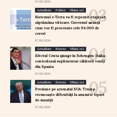
07.08.2026
Actualitate
Politică
Ultimă oră
Sistemul e-Terra va fi repornit etapizat
săptămâna viitoare. Guvernul anunță
cum vor fi procesate cele 94.000 de
cereri
07.08.2026
Actualitate
Externe
Ultimă oră
Efectul Ceuta ajunge în Schengen: Italia
controlează suplimentar călătorii veniți
din Spania
07.08.2026
Actualitate
Externe
Ultimă oră
Presiune pe arsenalul SUA: Trump
recunoaște dificultăți la anumite tipuri
de muniții
07.08.2026