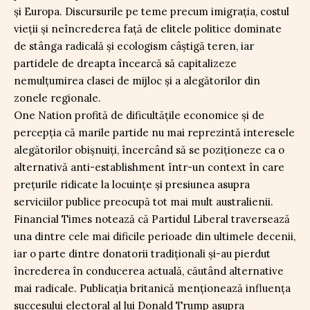
și Europa. Discursurile pe teme precum imigrația, costul
vieții și neîncrederea față de elitele politice dominate
de stânga radicală și ecologism câștigă teren, iar
partidele de dreapta încearcă să capitalizeze
nemulțumirea clasei de mijloc și a alegătorilor din
zonele regionale.
One Nation profită de dificultățile economice și de
percepția că marile partide nu mai reprezintă interesele
alegătorilor obișnuiți, încercând să se poziționeze ca o
alternativă anti-establishment într-un context în care
prețurile ridicate la locuințe și presiunea asupra
serviciilor publice preocupă tot mai mult australienii.
Financial Times notează că Partidul Liberal traversează
una dintre cele mai dificile perioade din ultimele decenii,
iar o parte dintre donatorii tradiționali și-au pierdut
încrederea în conducerea actuală, căutând alternative
mai radicale. Publicația britanică menționează influența
succesului electoral al lui Donald Trump asupra