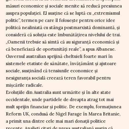
măsuri economice și sociale menite să reducă presiunea
asupra populației. El susține că se luptă cu „extremismul
politic”, termen pe care îl folosește pentru orice idee
politică nealiniată cu stânga postmarxistă dominantă, și
consideră că soluția este îmbunătățirea nivelului de trai.
„Oamenii trebuie să simtă că au siguranță economică și
că beneficiază de oportunități reale”, a spus Albanese.
Guvernul australian sprijină cheltuieli foarte mari în
sistemele etatiste de sănătate, învățământ și ajutoare
sociale, susținând că tensiunile economice și
nesiguranța socială creează teren favorabil pentru
mișcările radicale.
Evoluțiile din Australia sunt urmărite și în alte state
occidentale, unde partidele de dreapta atrag tot mai
mult sprijin financiar și politic. De exemplu, formațiunea
Reform UK, condusă de Nigel Farage în Marea Britanie,
a primit una dintre cele mai mari donații politice
recente. Analiști citați de presa australiană susțin că