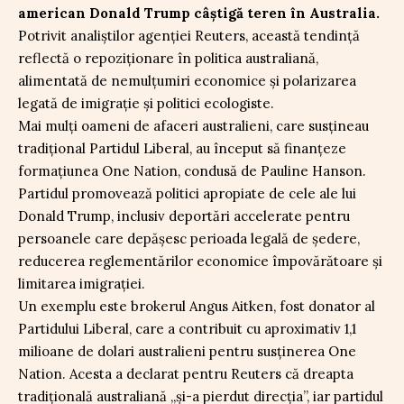
american Donald Trump câștigă teren în Australia.
Potrivit analiștilor agenției Reuters, această tendință
reflectă o repoziționare în politica australiană,
alimentată de nemulțumiri economice și polarizarea
legată de imigrație și politici ecologiste.
Mai mulți oameni de afaceri australieni, care susțineau
tradițional Partidul Liberal, au început să finanțeze
formațiunea One Nation, condusă de Pauline Hanson.
Partidul promovează politici apropiate de cele ale lui
Donald Trump, inclusiv deportări accelerate pentru
persoanele care depășesc perioada legală de ședere,
reducerea reglementărilor economice împovărătoare și
limitarea imigrației.
Un exemplu este brokerul Angus Aitken, fost donator al
Partidului Liberal, care a contribuit cu aproximativ 1,1
milioane de dolari australieni pentru susținerea One
Nation. Acesta a declarat pentru Reuters că dreapta
tradițională australiană „și-a pierdut direcția”, iar partidul