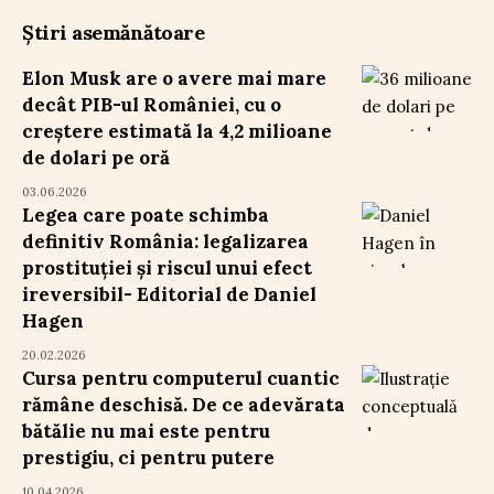
Știri asemănătoare
Elon Musk are o avere mai mare
decât PIB-ul României, cu o
creștere estimată la 4,2 milioane
de dolari pe oră
03.06.2026
Legea care poate schimba
definitiv România: legalizarea
prostituției și riscul unui efect
ireversibil- Editorial de Daniel
Hagen
20.02.2026
Cursa pentru computerul cuantic
rămâne deschisă. De ce adevărata
bătălie nu mai este pentru
prestigiu, ci pentru putere
10.04.2026