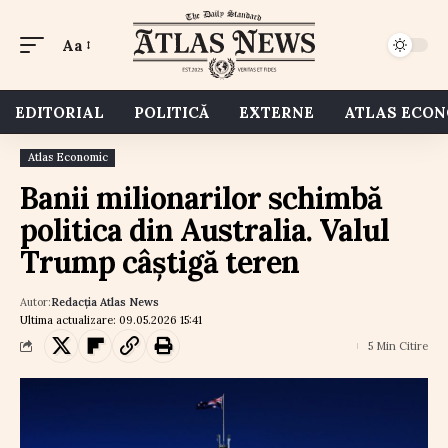
Aa
EDITORIAL
POLITICĂ
EXTERNE
ATLAS ECO
Atlas Economic
Banii milionarilor schimbă
politica din Australia. Valul
Trump câștigă teren
Autor:
Redacția Atlas News
Ultima actualizare: 09.05.2026 15:41
5 Min Citire