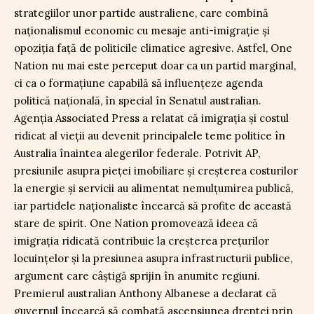
strategiilor unor partide australiene, care combină
naționalismul economic cu mesaje anti-imigrație și
opoziția față de politicile climatice agresive. Astfel, One
Nation nu mai este perceput doar ca un partid marginal,
ci ca o formațiune capabilă să influențeze agenda
politică națională, în special în Senatul australian.
Agenția Associated Press a relatat că imigrația și costul
ridicat al vieții au devenit principalele teme politice în
Australia înaintea alegerilor federale. Potrivit AP,
presiunile asupra pieței imobiliare și creșterea costurilor
la energie și servicii au alimentat nemulțumirea publică,
iar partidele naționaliste încearcă să profite de această
stare de spirit. One Nation promovează ideea că
imigrația ridicată contribuie la creșterea prețurilor
locuințelor și la presiunea asupra infrastructurii publice,
argument care câștigă sprijin în anumite regiuni.
Premierul australian Anthony Albanese a declarat că
guvernul încearcă să combată ascensiunea dreptei prin