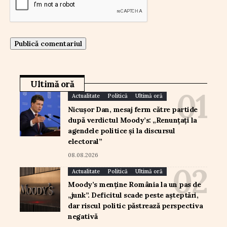
Ultimă oră
Actualitate
Politică
Ultimă oră
Nicușor Dan, mesaj ferm către partide
după verdictul Moody’s: „Renunțați la
agendele politice și la discursul
electoral”
08.08.2026
Actualitate
Politică
Ultimă oră
Moody’s menține România la un pas de
„junk”. Deficitul scade peste așteptări,
dar riscul politic păstrează perspectiva
negativă