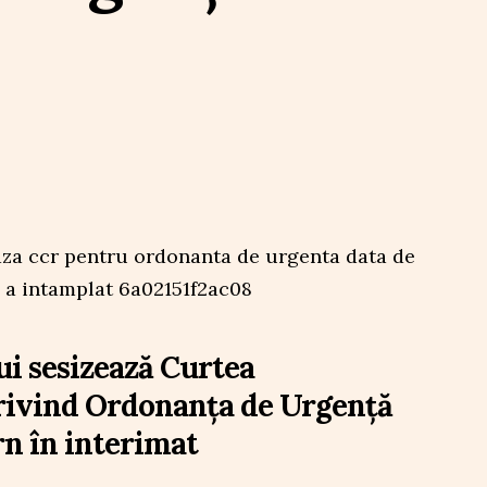
i sesizează Curtea
rivind Ordonanța de Urgență
n în interimat