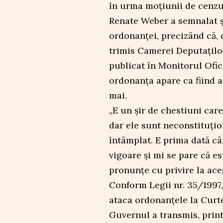
în urma moțiunii de cenzur
Renate Weber a semnalat și
ordonanței, precizând că, 
trimis Camerei Deputaților
publicat în Monitorul Ofic
ordonanța apare ca fiind a
mai.
„E un șir de chestiuni car
dar ele sunt neconstituțion
întâmplat. E prima dată câ
vigoare și mi se pare că e
pronunțe cu privire la ace
Conform Legii nr. 35/1997
ataca ordonanțele la Curt
Guvernul a transmis, prin