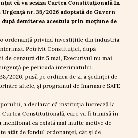
nțat că va sesiza Curtea Constituțională în
e Urgență nr. 38/2026 adoptată de Guvern
, după demiterea acestuia prin moțiune de
o ordonanță privind investițiile din industria
interimat. Potrivit Constituției, după
i de cenzură din 5 mai, Executivul nu mai
urgență pe perioada interimatului.
38/2026, pusă pe ordinea de zi a ședinței de
printre altele, și programul de înarmare SAFE
orului, a declarat că instituția lucrează la
 Curtea Constituțională, care va fi trimisă în
 a menționat că există mai multe motive de
te atât de fondul ordonanței, cât și de