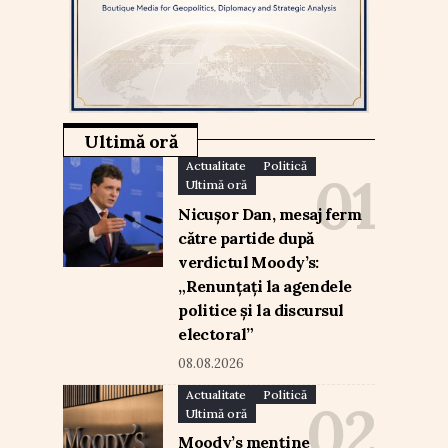
Ultimă oră
Actualitate
Politică
Ultimă oră
Nicușor Dan, mesaj ferm
către partide după
verdictul Moody’s:
„Renunțați la agendele
politice și la discursul
electoral”
08.08.2026
Actualitate
Politică
Ultimă oră
Moody’s menține