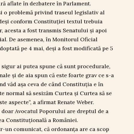
ă aflate în dezbatere în Parlament.
 o problemă privind traseul legislativ al
deși conform Constituției textul trebuia
, acesta a fost transmis Senatului și apoi
ial. De asemenea, în Monitorul Oficial
doptată pe 4 mai, deși a fost modificată pe 5
e sigur ai putea spune că sunt procedurale,
ale și de aia spun că este foarte grav ce s-a
nd văd așa ceva de când Constituția e în
ste normal să sesizăm Curtea și Curtea să se
ste aspecte”, a afirmat Renate Weber.
, doar Avocatul Poporului are dreptul de a
ea Constituțională a României.
tr-un comunicat, că ordonanța are ca scop