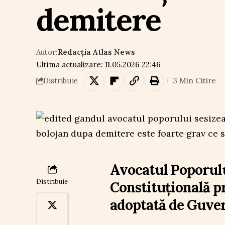
demitere
Autor:
Redacția Atlas News
Ultima actualizare: 11.05.2026 22:46
3 Min Citire
Distribuie
Avocatul Poporulu
Distribuie
Constituțională p
adoptată de Guver