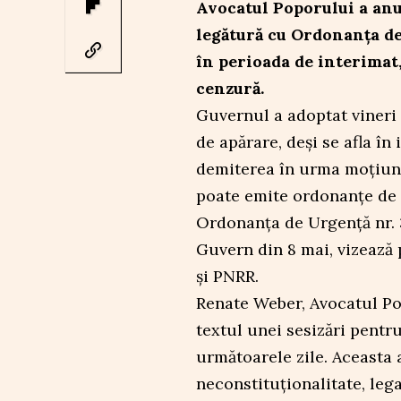
Avocatul Poporului a anu
legătură cu Ordonanța d
în perioada de interimat
cenzură.
Guvernul a adoptat vineri 
de apărare, deși se afla în 
demiterea în urma moțiuni
poate emite ordonanțe de 
Ordonanța de Urgență nr. 
Guvern din 8 mai, vizează 
și PNRR.
Renate Weber, Avocatul Pop
textul unei sesizări pentru
următoarele zile. Aceasta
neconstituționalitate, lega