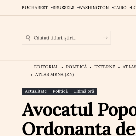
BUCHAREST
BRUSSELS
WASHINGTON
CAIRO
L
EDITORIAL
POLITICĂ
EXTERNE
ATLA
ATLAS MENA (EN)
Actualitate
Politică
Ultimă oră
Avocatul Popo
Ordonanța de 