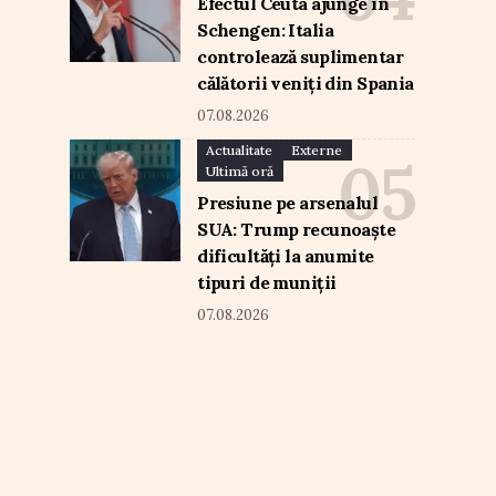
Efectul Ceuta ajunge în
Schengen: Italia
controlează suplimentar
călătorii veniți din Spania
07.08.2026
Actualitate
Externe
Ultimă oră
Presiune pe arsenalul
SUA: Trump recunoaște
dificultăți la anumite
tipuri de muniții
07.08.2026