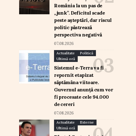
România la un pas de
„junk”. Deficitul scade
peste așteptări, dar riscul
politic păstrează
perspectiva negativă
07.08.2026
Actualitate
Politică
Ultimă oră
Sistemul e-Terra va fi
repornit etapizat
săptămâna viitoare.
Guvernul anunță cum vor
fi procesate cele 94.000
de cereri
07.08.2026
Actualitate
Externe
Ultimă oră