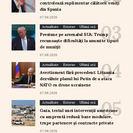
controlează suplimentar călătorii veniți
din Spania
07.08.2026
Actualitate
Externe
Ultimă oră
Presiune pe arsenalul SUA: Trump
recunoaște dificultăți la anumite tipuri
de muniții
07.08.2026
Actualitate
Externe
Ultimă oră
Avertisment fără precedent: Lituania
dezvăluie planul lui Putin de a ataca
NATO cu drone ucrainene
07.08.2026
Actualitate
Externe
Ultimă oră
Gaza, testul unei intervenții americane
cu amprentă redusă: baze modulare,
trupe partenere și contracte private
07.08.2026