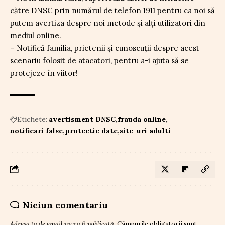
către DNSC prin numărul de telefon 1911 pentru ca noi să
putem avertiza despre noi metode și alți utilizatori din
mediul online.
– Notifică familia, prietenii și cunoscuții despre acest
scenariu folosit de atacatori, pentru a-i ajuta să se
protejeze în viitor!
Etichete:
avertisment DNSC
frauda online
notificari false
protectie date
site-uri adulti
Niciun comentariu
Adresa ta de email nu va fi publicată.
Câmpurile obligatorii sunt