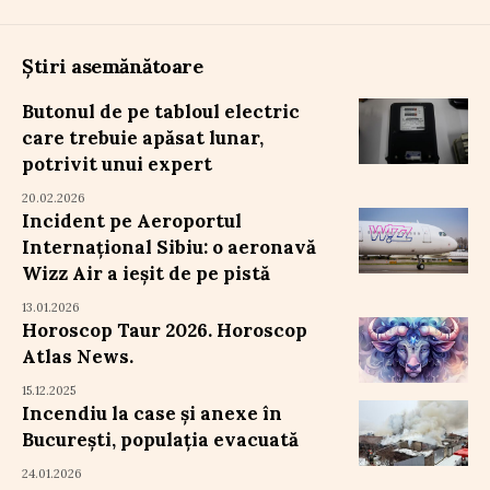
Știri asemănătoare
Butonul de pe tabloul electric
care trebuie apăsat lunar,
potrivit unui expert
20.02.2026
Incident pe Aeroportul
Internațional Sibiu: o aeronavă
Wizz Air a ieșit de pe pistă
13.01.2026
Horoscop Taur 2026. Horoscop
Atlas News.
15.12.2025
Incendiu la case și anexe în
București, populația evacuată
24.01.2026