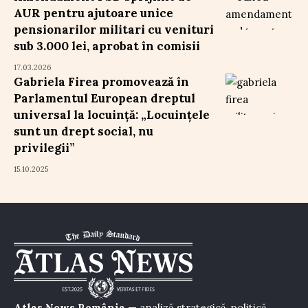
AUR pentru ajutoare unice
pensionarilor militari cu venituri
sub 3.000 lei, aprobat în comisii
17.03.2026
Gabriela Firea promovează în
Parlamentul European dreptul
universal la locuință: „Locuințele
sunt un drept social, nu
privilegii”
15.10.2025
Atlas News România
— analiză strategică, politică