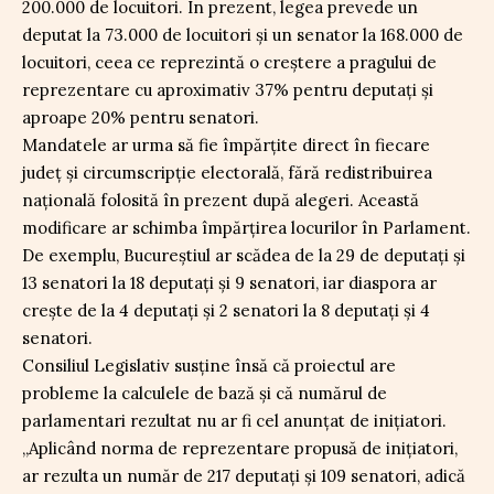
200.000 de locuitori. În prezent, legea prevede un
deputat la 73.000 de locuitori și un senator la 168.000 de
locuitori, ceea ce reprezintă o creștere a pragului de
reprezentare cu aproximativ 37% pentru deputați și
aproape 20% pentru senatori.
Mandatele ar urma să fie împărțite direct în fiecare
județ și circumscripție electorală, fără redistribuirea
națională folosită în prezent după alegeri. Această
modificare ar schimba împărțirea locurilor în Parlament.
De exemplu, Bucureștiul ar scădea de la 29 de deputați și
13 senatori la 18 deputați și 9 senatori, iar diaspora ar
crește de la 4 deputați și 2 senatori la 8 deputați și 4
senatori.
Consiliul Legislativ susține însă că proiectul are
probleme la calculele de bază și că numărul de
parlamentari rezultat nu ar fi cel anunțat de inițiatori.
„Aplicând norma de reprezentare propusă de inițiatori,
ar rezulta un număr de 217 deputați și 109 senatori, adică