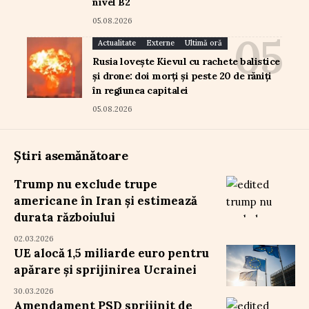
nivel B2
05.08.2026
Actualitate
Externe
Ultimă oră
Rusia lovește Kievul cu rachete balistice
și drone: doi morți și peste 20 de răniți
în regiunea capitalei
05.08.2026
Știri asemănătoare
Trump nu exclude trupe
americane în Iran și estimează
durata războiului
02.03.2026
UE alocă 1,5 miliarde euro pentru
apărare și sprijinirea Ucrainei
30.03.2026
Amendament PSD sprijinit de