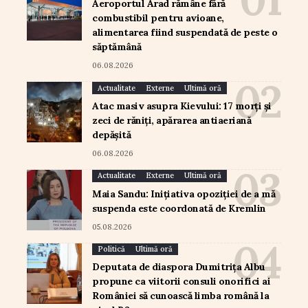
Aeroportul Arad rămâne fără
combustibil pentru avioane,
alimentarea fiind suspendată de peste o
săptămână
06.08.2026
Actualitate
Externe
Ultimă oră
Atac masiv asupra Kievului: 17 morți și
zeci de răniți, apărarea antiaeriană
depășită
06.08.2026
Actualitate
Externe
Ultimă oră
Maia Sandu: Inițiativa opoziției de a mă
suspenda este coordonată de Kremlin
05.08.2026
Politică
Ultimă oră
Deputata de diaspora Dumitrița Albu
propune ca viitorii consuli onorifici ai
României să cunoască limba română la