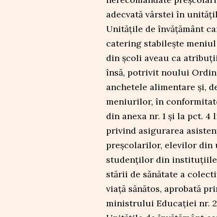
adecvată vârstei în unități
Unitățile de învățământ ca
catering stabilește meniul
din școli aveau ca atribuț
însă, potrivit noului Ordi
anchetele alimentare și, d
meniurilor, în conformitate 
din anexa nr. 1 și la pct. 4 
privind asigurarea asisten
preșcolarilor, elevilor din
studenților din instituții
stării de sănătate a colect
viață sănătos, aprobată pri
ministrului Educației nr.