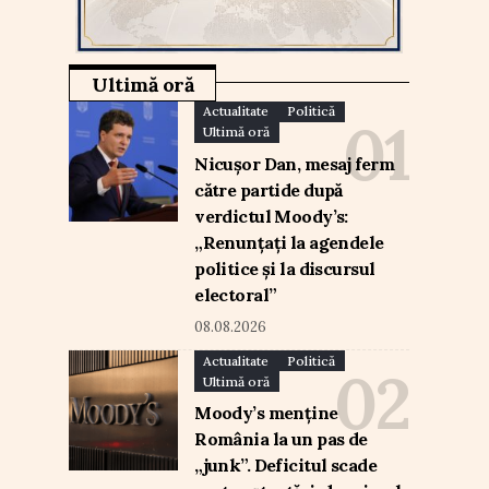
Ultimă oră
Actualitate
Politică
Ultimă oră
Nicușor Dan, mesaj ferm
către partide după
verdictul Moody’s:
„Renunțați la agendele
politice și la discursul
electoral”
08.08.2026
Actualitate
Politică
Ultimă oră
Moody’s menține
România la un pas de
„junk”. Deficitul scade