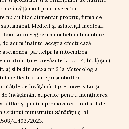
le de învățământ preuniversitar.
re nu au bloc alimentar propriu, firma de
 săptămânal. Medicii și asistenții medicali
ii doar supravegherea anchetei alimentare,
n, de acum înainte, aceștia efectuează
e asemenea, participă la întocmirea
cu atribuțiile prevăzute la pct. 4, lit. b) și c)
lit. a) și b) din anexa nr. 2 la Metodologia
ței medicale a antepreșcolarilor,
 unitățile de învățământ preuniversitar și
le de învățământ superior pentru menținerea
ivităților și pentru promovarea unui stil de
n Ordinul ministrului Sănătății și al
 2.508/4.493/2023.