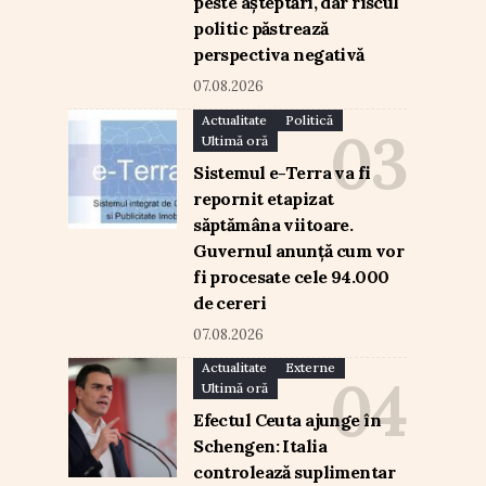
peste așteptări, dar riscul
politic păstrează
perspectiva negativă
07.08.2026
Actualitate
Politică
Ultimă oră
Sistemul e-Terra va fi
repornit etapizat
săptămâna viitoare.
Guvernul anunță cum vor
fi procesate cele 94.000
de cereri
07.08.2026
Actualitate
Externe
Ultimă oră
Efectul Ceuta ajunge în
Schengen: Italia
controlează suplimentar