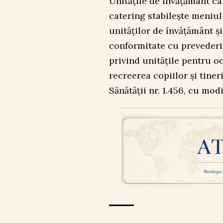
Unitățile de învățământ ca
catering stabilește meniu
unităților de învățământ ș
conformitate cu prevederil
privind unitățile pentru oc
recreerea copiilor și tiner
Sănătății nr. 1.456, cu modi