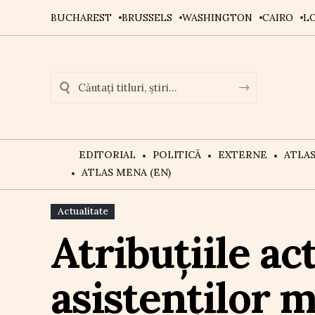
BUCHAREST
BRUSSELS
WASHINGTON
CAIRO
L
EDITORIAL
POLITICĂ
EXTERNE
ATLA
ATLAS MENA (EN)
Actualitate
Atribuțiile ac
asistenților m