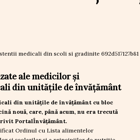
izate ale medicilor și
ali din unitățile de învățământ
icali din unitățile de învățământ cu bloc
cină nouă, care, până acum, nu era trecută
trivit PortalÎnvățământ.
ificat Ordinul cu Lista alimentelor
 și școlarilor și a principiilor de nutriție