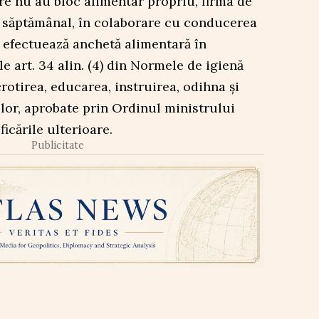
re nu au bloc alimentar propriu, firma de
l săptămânal, în colaborare cu conducerea
i efectuează anchetă alimentară în
e art. 34 alin. (4) din Normele de igienă
rotirea, educarea, instruirea, odihna și
ilor, aprobate prin Ordinul ministrului
ficările ulterioare.
Publicitate