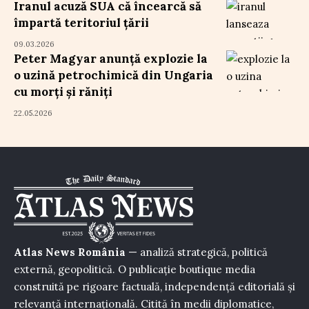
Iranul acuză SUA că încearcă să
împartă teritoriul țării
09.03.2026
Peter Magyar anunță explozie la
o uzină petrochimică din Ungaria
cu morți și răniți
22.05.2026
Atlas News România
— analiză strategică, politică
externă, geopolitică. O publicație boutique media
construită pe rigoare factuală, independență editorială și
relevanță internațională. Citită în medii diplomatice,