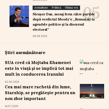
Actualitate
Politică
Ultimă oră
Nicușor Dan, mesaj ferm către partide
după verdictul Moody’s: „Renunțați la
agendele politice și la discursul
electoral”
08.08.2026
Știri asemănătoare
SUA cred că Mojtaba Khamenei
este în viață și se implică tot mai
mult în conducerea Iranului
02.06.2026
Cea mai mare rachetă din lume,
Starship, se pregătește pentru un
nou zbor important
14.07.2026