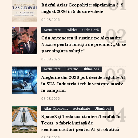
Brieful Atlas Geopolitic: săptămâna 3–9
august 2026 în 5 dosare-cheie
09.08.2026
Actualitate
Politică
Ultimă oră
Crin Antonescu îl susține pe Alexandru
Nazare pentru funcția de premier: „Mi se
pare singura soluție”
08.08.2026
Actualitate
Externe
Ultimă oră
Alegerile din 2026 pot decide regulile AI
în SUA. Industria tech investește masiv
în campanii
08.08.2026
Atlas Economic
Actualitate
Ultimă oră
SpaceX și Tesla construiesc Terafab în
Texas, o fabrică uriașă de
semiconductori pentru AI și robotică
08.08.2026