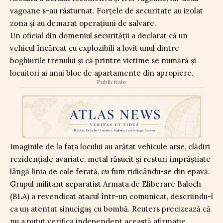
vagoane s-au răsturnat. Forțele de securitate au izolat
zona și au demarat operațiuni de salvare.
Un oficial din domeniul securității a declarat că un
vehicul încărcat cu explozibili a lovit unul dintre
boghiurile trenului și că printre victime se numără și
locuitori ai unui bloc de apartamente din apropiere.
Publicitate
Imaginile de la fața locului au arătat vehicule arse, clădiri
rezidențiale avariate, metal răsucit și resturi împrăștiate
lângă linia de cale ferată, cu fum ridicându-se din epavă.
Grupul militant separatist Armata de Eliberare Baloch
(BLA) a revendicat atacul într-un comunicat, descriindu-l
ca un atentat sinucigaș cu bombă. Reuters precizează că
nu a putut verifica independent această afirmație.