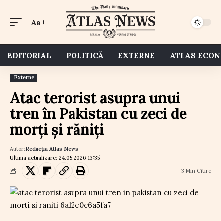
Aa
EDITORIAL
POLITICĂ
EXTERNE
ATLAS ECO
Externe
Atac terorist asupra unui
tren în Pakistan cu zeci de
morți și răniți
Autor:
Redacția Atlas News
Ultima actualizare: 24.05.2026 13:35
3 Min Citire