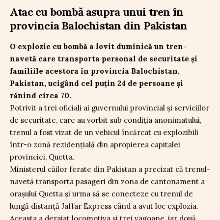
Atac cu bombă asupra unui tren în
provincia Balochistan din Pakistan
O explozie cu bombă a lovit duminică un tren-
navetă care transporta personal de securitate și
familiile acestora în provincia Balochistan,
Pakistan, ucigând cel puțin 24 de persoane și
rănind circa 70.
Potrivit a trei oficiali ai guvernului provincial și serviciilor
de securitate, care au vorbit sub condiția anonimatului,
trenul a fost vizat de un vehicul încărcat cu explozibili
într-o zonă rezidențială din apropierea capitalei
provinciei, Quetta.
Ministerul căilor ferate din Pakistan a precizat că trenul-
navetă transporta pasageri din zona de cantonament a
orașului Quetta și urma să se conecteze cu trenul de
lungă distanță Jaffar Express când a avut loc explozia.
Aceasta a deraiat locomotiva și trei vagoane, iar două