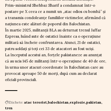
Prim-ministrul Shehbaz Sharif a condamnat într-o
postare pe X ceea ce a numit un „atac odios cu bombă” și
a transmis condoleanțe familiilor victimelor, afirmând că
națiunea este alături de poporul din Balochistan.
În martie 2025, militanții BLA au deturnat trenul Jaffar
Express, luând sute de ostatici înainte ca o operațiune
militară să încheie confruntarea. Atunci, 21 de ostatici,
patru soldați și toți cei 33 de atacatori au fost uciși.
La începutul acestui an, forțele pakistaneze au anunțat
că au ucis 145 de militanți într-o operațiune de 40 de ore,
în urma unor atacuri coordonate în Balochistan care au
provocat aproape 50 de morți, după cum au declarat
oficiali provinciali.
Etichete:
atac terorist
balochistan
explozie
pakistan
tren