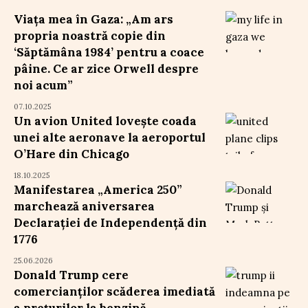
Viața mea în Gaza: „Am ars
propria noastră copie din
‘Săptămâna 1984’ pentru a coace
pâine. Ce ar zice Orwell despre
noi acum”
07.10.2025
Un avion United lovește coada
unei alte aeronave la aeroportul
O’Hare din Chicago
18.10.2025
Manifestarea „America 250”
marchează aniversarea
Declarației de Independență din
1776
25.06.2026
Donald Trump cere
comercianților scăderea imediată
a prețurilor la benzină