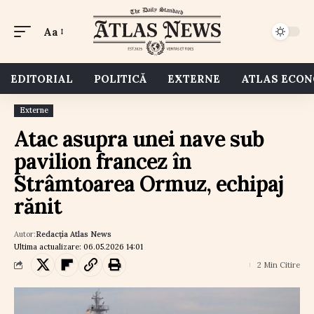
Aa
EDITORIAL
POLITICĂ
EXTERNE
ATLAS ECO
Externe
Atac asupra unei nave sub
pavilion francez în
Strâmtoarea Ormuz, echipaj
rănit
Autor:
Redacția Atlas News
Ultima actualizare: 06.05.2026 14:01
2 Min Citire