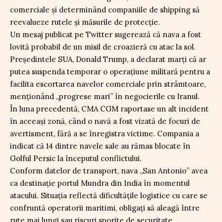
comerciale și determinând companiile de shipping să
reevalueze rutele și măsurile de protecție.
Un mesaj publicat pe Twitter sugerează că nava a fost
lovită probabil de un misil de croazieră cu atac la sol.
Președintele SUA, Donald Trump, a declarat marți că ar
putea suspenda temporar o operațiune militară pentru a
facilita escortarea navelor comerciale prin strâmtoare,
menționând „progrese mari” în negocierile cu Iranul.
În luna precedentă, CMA CGM raportase un alt incident
în aceeași zonă, când o navă a fost vizată de focuri de
avertisment, fără a se înregistra victime. Compania a
indicat că 14 dintre navele sale au rămas blocate în
Golful Persic la începutul conflictului.
Conform datelor de transport, nava „San Antonio” avea
ca destinație portul Mundra din India în momentul
atacului. Situația reflectă dificultățile logistice cu care se
confruntă operatorii maritimi, obligați să aleagă între
rute mai lungi sau riscuri sporite de securitate.