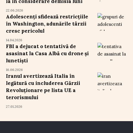
ia în considerare demisia luni
22.06.2026
Adolescenți sfidează restricțiile
în Washington, adunările târzii
cresc pericolul
14.04.2026
FBI a dejucat o tentativă de
asasinat la Casa Albă cu drone și
lunetiști
16.06.2026
Iranul avertizează Italia în
legătură cu includerea Gărzii
Revoluționare pe lista UE a
terorismului
27.01.2026