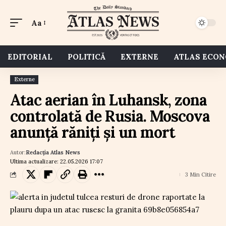
Aa
EDITORIAL
POLITICĂ
EXTERNE
ATLAS ECO
Externe
Atac aerian în Luhansk, zona
controlată de Rusia. Moscova
anunță răniți și un mort
Autor:
Redacția Atlas News
Ultima actualizare: 22.05.2026 17:07
3 Min Citire