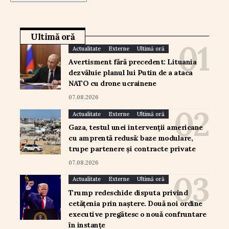
Ultimă oră
Actualitate
Externe
Ultimă oră
Avertisment fără precedent: Lituania
dezvăluie planul lui Putin de a ataca
NATO cu drone ucrainene
07.08.2026
Actualitate
Externe
Ultimă oră
Gaza, testul unei intervenții americane
cu amprentă redusă: baze modulare,
trupe partenere și contracte private
07.08.2026
Actualitate
Externe
Ultimă oră
Trump redeschide disputa privind
cetățenia prin naștere. Două noi ordine
executive pregătesc o nouă confruntare
în instanțe