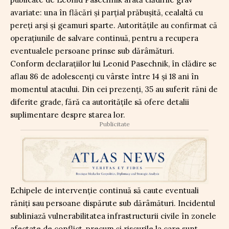
avariate: una în flăcări și parțial prăbușită, cealaltă cu
pereți arși și geamuri sparte. Autoritățile au confirmat că
operațiunile de salvare continuă, pentru a recupera
eventualele persoane prinse sub dărâmături.
Conform declarațiilor lui Leonid Pasechnik, în clădire se
aflau 86 de adolescenți cu vârste între 14 și 18 ani în
momentul atacului. Din cei prezenți, 35 au suferit răni de
diferite grade, fără ca autoritățile să ofere detalii
suplimentare despre starea lor.
Publicitate
Echipele de intervenție continuă să caute eventuali
răniți sau persoane dispărute sub dărâmături. Incidentul
subliniază vulnerabilitatea infrastructurii civile în zonele
afectate de conflict, precum și riscurile la care sunt