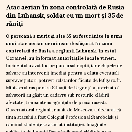
Atac aerian în zona controlată de Rusia
din Luhansk, soldat cu un mort și 35 de
răniți
O persoană a murit și alte 35 au fost rănite în urma
unui atac aerian ucrainean desfășurat în zona
controlată de Rusia a regiunii Luhansk, în estul
Ucrainei, au informat autoritățile locale vineri.
Incidentul a avut loc pe parcursul nopții, iar echipele de
salvare au intervenit imediat pentru a căuta eventuali
supraviețuitori, potrivit relatărilor făcute de lefigaro.fr.
Ministerul rus pentru Situații de Urgență a precizat că
salvatorii au găsit un cadavru sub resturile clădirii
afectate, transmiteau agențiile de presă rusești.
Guvernatorul regiunii, numit de Moscova, a declarat că
ținta atacului a fost Colegiul Profesional Starobelsk și
căminul studențesc asociat instituției. Imaginile
publicate de Leonid Pasechnik arată clădirile grav