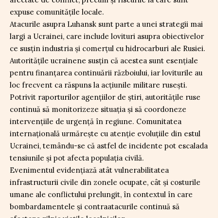
expuse comunitățile locale.
Atacurile asupra Luhansk sunt parte a unei strategii mai
largi a Ucrainei, care include lovituri asupra obiectivelor
ce susțin industria și comerțul cu hidrocarburi ale Rusiei.
Autoritățile ucrainene susțin că acestea sunt esențiale
pentru finanțarea continuării războiului, iar loviturile au
loc frecvent ca răspuns la acțiunile militare rusești.
Potrivit raporturilor agențiilor de știri, autoritățile ruse
continuă să monitorizeze situația și să coordoneze
intervențiile de urgență în regiune. Comunitatea
internațională urmărește cu atenție evoluțiile din estul
Ucrainei, temându-se că astfel de incidente pot escalada
tensiunile și pot afecta populația civilă.
Evenimentul evidențiază atât vulnerabilitatea
infrastructurii civile din zonele ocupate, cât și costurile
umane ale conflictului prelungit, în contextul în care
bombardamentele și contraatacurile continuă să