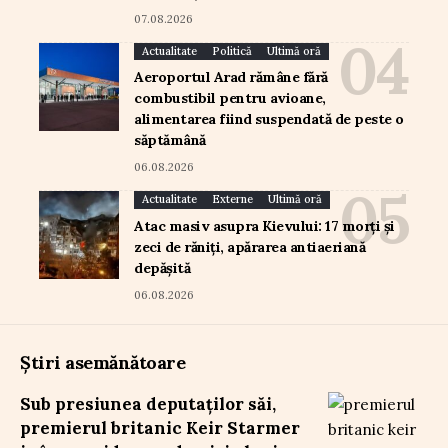
07.08.2026
Actualitate
Politică
Ultimă oră
Aeroportul Arad rămâne fără
combustibil pentru avioane,
alimentarea fiind suspendată de peste o
săptămână
06.08.2026
Actualitate
Externe
Ultimă oră
Atac masiv asupra Kievului: 17 morți și
zeci de răniți, apărarea antiaeriană
depășită
06.08.2026
Știri asemănătoare
Sub presiunea deputaților săi,
premierul britanic Keir Starmer