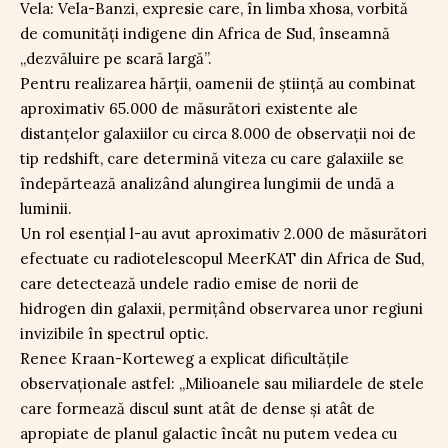
Vela: Vela-Banzi, expresie care, în limba xhosa, vorbită
de comunități indigene din Africa de Sud, înseamnă
„dezvăluire pe scară largă”.
Pentru realizarea hărții, oamenii de știință au combinat
aproximativ 65.000 de măsurători existente ale
distanțelor galaxiilor cu circa 8.000 de observații noi de
tip redshift, care determină viteza cu care galaxiile se
îndepărtează analizând alungirea lungimii de undă a
luminii.
Un rol esențial l-au avut aproximativ 2.000 de măsurători
efectuate cu radiotelescopul MeerKAT din Africa de Sud,
care detectează undele radio emise de norii de
hidrogen din galaxii, permițând observarea unor regiuni
invizibile în spectrul optic.
Renee Kraan-Korteweg a explicat dificultățile
observaționale astfel: „Milioanele sau miliardele de stele
care formează discul sunt atât de dense și atât de
apropiate de planul galactic încât nu putem vedea cu