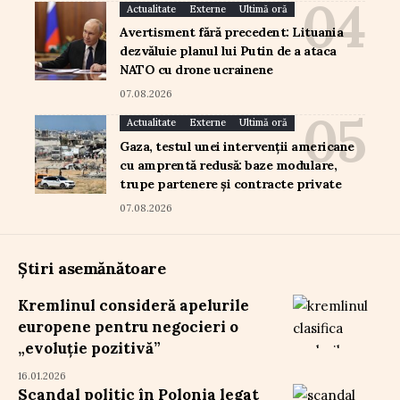
Actualitate
Externe
Ultimă oră
Avertisment fără precedent: Lituania
dezvăluie planul lui Putin de a ataca
NATO cu drone ucrainene
07.08.2026
Actualitate
Externe
Ultimă oră
Gaza, testul unei intervenții americane
cu amprentă redusă: baze modulare,
trupe partenere și contracte private
07.08.2026
Știri asemănătoare
Kremlinul consideră apelurile
europene pentru negocieri o
„evoluție pozitivă”
16.01.2026
Scandal politic în Polonia legat