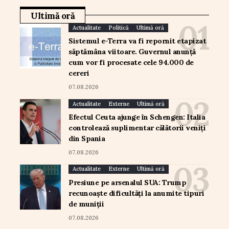
Ultimă oră
Actualitate
Politică
Ultimă oră
Sistemul e-Terra va fi repornit etapizat
săptămâna viitoare. Guvernul anunță
cum vor fi procesate cele 94.000 de
cereri
07.08.2026
Actualitate
Externe
Ultimă oră
Efectul Ceuta ajunge în Schengen: Italia
controlează suplimentar călătorii veniți
din Spania
07.08.2026
Actualitate
Externe
Ultimă oră
Presiune pe arsenalul SUA: Trump
recunoaște dificultăți la anumite tipuri
de muniții
07.08.2026