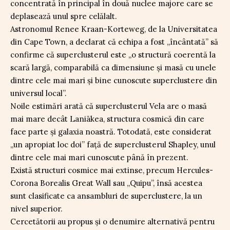
concentrată în principal în două nuclee majore care se
deplasează unul spre celălalt.
Astronomul Renee Kraan-Korteweg, de la Universitatea
din Cape Town, a declarat că echipa a fost „încântată” să
confirme că superclusterul este „o structură coerentă la
scară largă, comparabilă ca dimensiune și masă cu unele
dintre cele mai mari și bine cunoscute superclustere din
universul local”.
Noile estimări arată că superclusterul Vela are o masă
mai mare decât Laniākea, structura cosmică din care
face parte și galaxia noastră. Totodată, este considerat
„un apropiat loc doi” față de superclusterul Shapley, unul
dintre cele mai mari cunoscute până în prezent.
Există structuri cosmice mai extinse, precum Hercules-
Corona Borealis Great Wall sau „Quipu”, însă acestea
sunt clasificate ca ansambluri de superclustere, la un
nivel superior.
Cercetătorii au propus și o denumire alternativă pentru