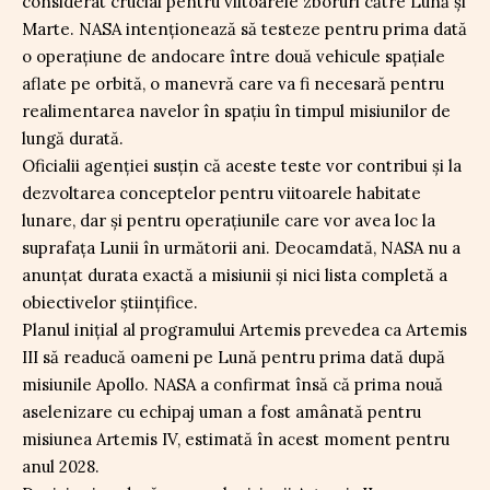
considerat crucial pentru viitoarele zboruri către Lună și
Marte. NASA intenționează să testeze pentru prima dată
o operațiune de andocare între două vehicule spațiale
aflate pe orbită, o manevră care va fi necesară pentru
realimentarea navelor în spațiu în timpul misiunilor de
lungă durată.
Oficialii agenției susțin că aceste teste vor contribui și la
dezvoltarea conceptelor pentru viitoarele habitate
lunare, dar și pentru operațiunile care vor avea loc la
suprafața Lunii în următorii ani. Deocamdată, NASA nu a
anunțat durata exactă a misiunii și nici lista completă a
obiectivelor științifice.
Planul inițial al programului Artemis prevedea ca Artemis
III să readucă oameni pe Lună pentru prima dată după
misiunile Apollo. NASA a confirmat însă că prima nouă
aselenizare cu echipaj uman a fost amânată pentru
misiunea Artemis IV, estimată în acest moment pentru
anul 2028.