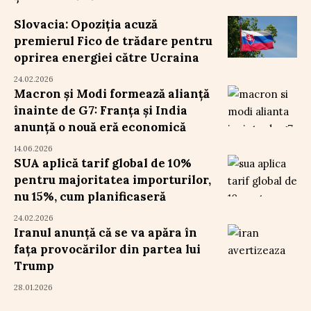
Slovacia: Opoziția acuză
premierul Fico de trădare pentru
oprirea energiei către Ucraina
24.02.2026
Macron și Modi formează alianță
înainte de G7: Franța și India
anunță o nouă eră economică
14.06.2026
SUA aplică tarif global de 10%
pentru majoritatea importurilor,
nu 15%, cum planificaseră
24.02.2026
Iranul anunță că se va apăra în
fața provocărilor din partea lui
Trump
28.01.2026