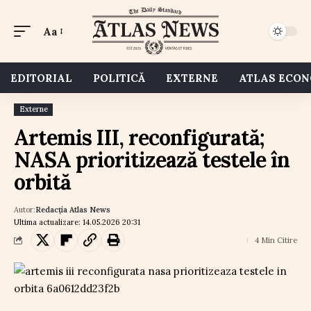
Aa
EDITORIAL
POLITICĂ
EXTERNE
ATLAS ECO
Externe
Artemis III, reconfigurată;
NASA prioritizează testele în
orbită
Autor:
Redacția Atlas News
Ultima actualizare: 14.05.2026 20:31
4 Min Citire