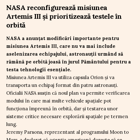
NASA reconfigurează misiunea
Artemis III și prioritizează testele în
orbită
NASA a anunțat modificări importante pentru
misiunea Artemis III, care nu va mai include
aselenizarea echipajului, astronauții urmând să
rămână pe orbită joasă în jurul Pământului pentru a
testa tehnologii esențiale.
Misiunea Artemis III va utiliza capsula Orion și va
transporta un echipaj format din patru astronauți.
Oficialii NASA susțin că noul plan va permite verificarea
modului în care mai multe vehicule spațiale pot
funcționa împreună în orbită, dar și testarea unor
sisteme critice necesare explorării spațiale pe termen
lung.
Jeremy Parsons, reprezentant al programului Moon to
Mars, a declarat că agenția americană dorește să se