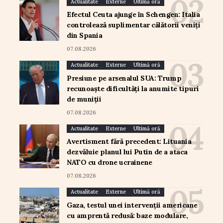
Actualitate
Externe
Ultimă oră
Efectul Ceuta ajunge în Schengen: Italia
controlează suplimentar călătorii veniți
din Spania
07.08.2026
Actualitate
Externe
Ultimă oră
Presiune pe arsenalul SUA: Trump
recunoaște dificultăți la anumite tipuri
de muniții
07.08.2026
Actualitate
Externe
Ultimă oră
Avertisment fără precedent: Lituania
dezvăluie planul lui Putin de a ataca
NATO cu drone ucrainene
07.08.2026
Actualitate
Externe
Ultimă oră
Gaza, testul unei intervenții americane
cu amprentă redusă: baze modulare,