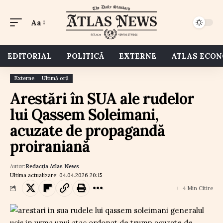
Aa
EDITORIAL
POLITICĂ
EXTERNE
ATLAS ECO
Externe
Ultimă oră
Arestări în SUA ale rudelor
lui Qassem Soleimani,
acuzate de propagandă
proiraniană
Autor:
Redacția Atlas News
Ultima actualizare: 04.04.2026 20:15
4 Min Citire