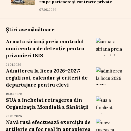
trupe partenere și contracte private
07.08.2026
Știri asemănătoare
Armata siriană preia controlul
unui centru de detenție pentru
prizonieri ISIS
21.01.2026
Admiterea la liceu 2026–2027:
reguli noi, calendar și criterii de
departajare pentru elevi
19.03.2026
SUA a încheiat retragerea din
Organizația Mondială a Sănătății
23.01.2026
Navă rusă efectuează exercițiu de
artilerie cu foc real în apropierea