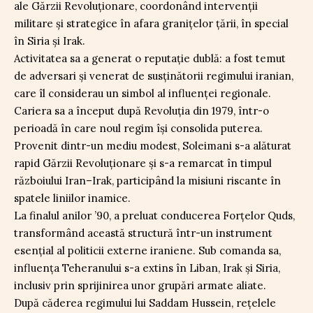
ale Gărzii Revoluționare, coordonând intervenții
militare și strategice în afara granițelor țării, în special
în Siria și Irak.
Activitatea sa a generat o reputație dublă: a fost temut
de adversari și venerat de susținătorii regimului iranian,
care îl considerau un simbol al influenței regionale.
Cariera sa a început după Revoluția din 1979, într-o
perioadă în care noul regim își consolida puterea.
Provenit dintr-un mediu modest, Soleimani s-a alăturat
rapid Gărzii Revoluționare și s-a remarcat în timpul
războiului Iran–Irak, participând la misiuni riscante în
spatele liniilor inamice.
La finalul anilor ’90, a preluat conducerea Forțelor Quds,
transformând această structură într-un instrument
esențial al politicii externe iraniene. Sub comanda sa,
influența Teheranului s-a extins în Liban, Irak și Siria,
inclusiv prin sprijinirea unor grupări armate aliate.
După căderea regimului lui Saddam Hussein, rețelele