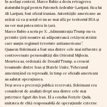
În același context, Marco Rubio a decis retragerea
statutului legal pentru Fatemeh Ardeshir-Larijani, fiica lui
Ali Larijani, fost oficial iranian. Autoritățile americane au
arătat că ea și soțul ei nu se mai află pe teritoriul SUA și
nu vor mai putea intra în țară.
Marco Rubio a scris pe X: „Administraţia Trump nu va
permite ţării noastre să adăpostească cetăţeni străini
care susţin regimuri teroriste antiamericane”.
Qassem Soleimani a fost una dintre cele mai influente și
controversate personalități din Orientul Mijlociu.
Moartea sa, ordonată de Donald Trump, a crescut
tensiunile dintre Iran și Statele Unite, Teheranul
amenințând cu represalii, în timp ce oficialii americani
au salutat operațiunea.
Deși avea o prezență publică rezervată, Soleimani era
considerat de analiști drept una dintre cele mai
puternice figuri din Iran. El a condus Forțele Quds,
unitatea de elită responsabilă de operațiunile externe