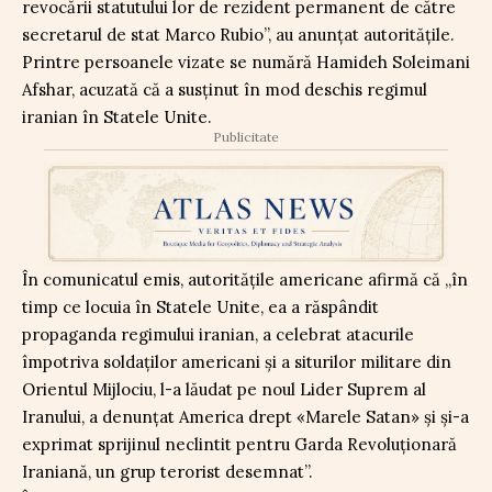
revocării statutului lor de rezident permanent de către
secretarul de stat Marco Rubio”, au anunțat autoritățile.
Printre persoanele vizate se numără Hamideh Soleimani
Afshar, acuzată că a susținut în mod deschis regimul
iranian în Statele Unite.
Publicitate
În comunicatul emis, autoritățile americane afirmă că „în
timp ce locuia în Statele Unite, ea a răspândit
propaganda regimului iranian, a celebrat atacurile
împotriva soldaţilor americani şi a siturilor militare din
Orientul Mijlociu, l-a lăudat pe noul Lider Suprem al
Iranului, a denunţat America drept «Marele Satan» şi şi-a
exprimat sprijinul neclintit pentru Garda Revoluţionară
Iraniană, un grup terorist desemnat”.