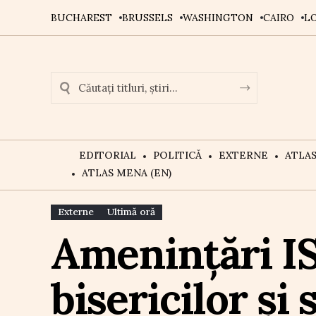
BUCHAREST
BRUSSELS
WASHINGTON
CAIRO
L
EDITORIAL
POLITICĂ
EXTERNE
ATLA
ATLAS MENA (EN)
Externe
Ultimă oră
Amenințări IS
bisericilor și