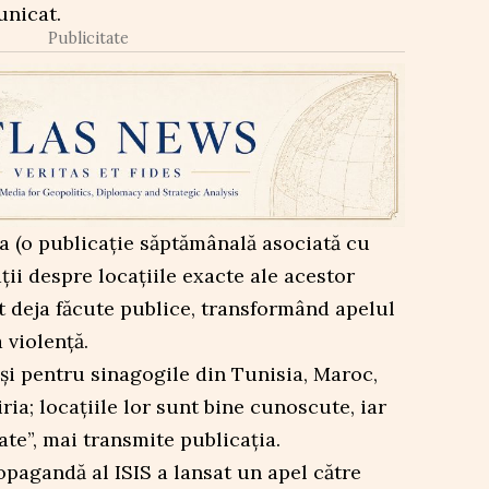
unicat.
Publicitate
ba (o publicație săptămânală asociată cu
ații despre locațiile exacte ale acestor
st deja făcute publice, transformând apelul
 violență.
 și pentru sinagogile din Tunisia, Maroc,
ria; locațiile lor sunt bine cunoscute, iar
cate”, mai transmite publicația.
pagandă al ISIS a lansat un apel către