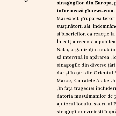
sinagogilor din Europa, p
informează gbnews.com.
Mai exact, gruparea teroris
susținătorii săi, îndemnân
și bisericilor, ca reacție 
În ediția recentă a public
Naba, organizația a subli
să intervină în apărarea „l
sinagogile din diverse țări
dar și în țări din Orientul
Maroc, Emiratele Arabe Uni
„În fața tragediei închide
datoria musulmanilor de pr
ajutorul locului sacru al P
sinagogilor evreiești împră