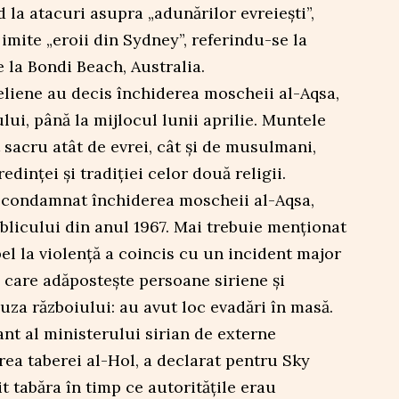
 la atacuri asupra „adunărilor evreiești”,
imite „eroii din Sydney”, referindu-se la
e la Bondi Beach, Australia.
aeliene au decis închiderea moscheii al-Aqsa,
ui, până la mijlocul lunii aprilie. Muntele
sacru atât de evrei, cât și de musulmani,
edinței și tradiției celor două religii.
a condamnat închiderea moscheii al-Aqsa,
blicului din anul 1967. Mai trebuie menționat
pel la violență a coincis cu un incident major
 care adăpostește persoane siriene și
uza războiului: au avut loc evadări în masă.
nt al ministerului sirian de externe
ea taberei al-Hol, a declarat pentru Sky
t tabăra în timp ce autoritățile erau