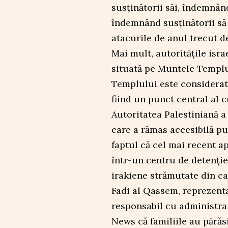
susținătorii săi, îndemnând
îndemnând susținătorii să 
atacurile de anul trecut d
Mai mult, autoritățile isr
situată pe Muntele Templul
Templului este considerat 
fiind un punct central al cr
Autoritatea Palestiniană 
care a rămas accesibilă pu
faptul că cel mai recent a
într-un centru de detenție
irakiene strămutate din ca
Fadi al Qassem, reprezenta
responsabil cu administrar
News că familiile au părăsi