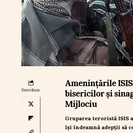
Amenințările ISIS
Distribuie
bisericilor și sin
Mijlociu
Gruparea teroristă ISIS 
își îndeamnă adepții să c