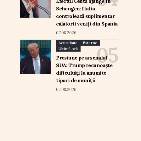
Efectul Ceuta ajunge în
Schengen: Italia
controlează suplimentar
călătorii veniți din Spania
07.08.2026
Actualitate
Externe
Ultimă oră
Presiune pe arsenalul
SUA: Trump recunoaște
dificultăți la anumite
tipuri de muniții
07.08.2026