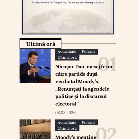
Ultimă oră
Actualitate
Politică
Ultimă oră
Nicușor Dan, mesaj ferm
către partide după
verdictul Moody’s:
„Renunțați la agendele
politice și la discursul
electoral”
08.08.2026
Actualitate
Politică
Ultimă oră
Moody’s menține