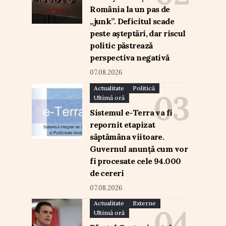
România la un pas de
„junk”. Deficitul scade
peste așteptări, dar riscul
politic păstrează
perspectiva negativă
07.08.2026
Actualitate
Politică
Ultimă oră
Sistemul e-Terra va fi
repornit etapizat
săptămâna viitoare.
Guvernul anunță cum vor
fi procesate cele 94.000
de cereri
07.08.2026
Actualitate
Externe
Ultimă oră