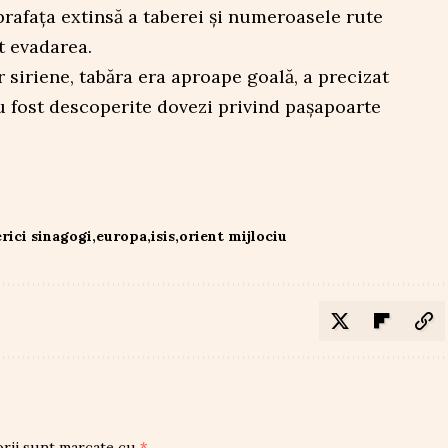
prafața extinsă a taberei și numeroasele rute
t evadarea.
r siriene, tabăra era aproape goală, a precizat
 fost descoperite dovezi privind pașapoarte
erici sinagogi
europa
isis
orient mijlociu
orii sunt marcate cu
*