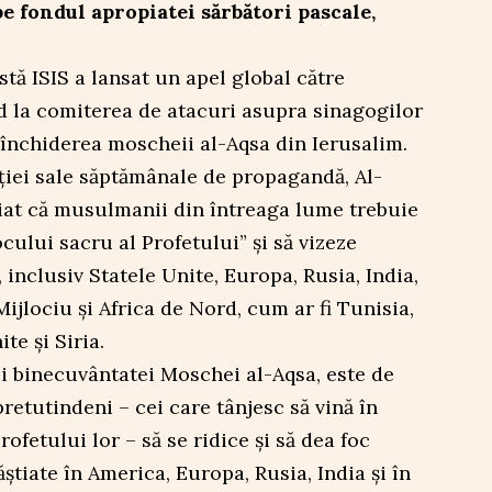
e fondul apropiatei sărbători pascale,
tă ISIS a lansat un apel global către
d la comiterea de atacuri asupra sinagogilor
la închiderea moscheii al-Aqsa din Ierusalim.
ației sale săptămânale de propagandă, Al-
niat că musulmanii din întreaga lume trebuie
ocului sacru al Profetului” și să vizeze
, inclusiv Statele Unite, Europa, Rusia, India,
 Mijlociu și Africa de Nord, cum ar fi Tunisia,
te și Siria.
rii binecuvântatei Moschei al-Aqsa, este de
etutindeni – cei care tânjesc să vină în
rofetului lor – să se ridice și să dea foc
știate în America, Europa, Rusia, India și în