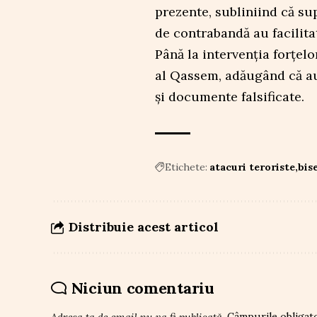
prezente, subliniind că su
de contrabandă au facilita
Până la intervenția forțelo
al Qassem, adăugând că au
și documente falsificate.
Etichete:
atacuri teroriste
bis
Distribuie acest articol
Niciun comentariu
Adresa ta de email nu va fi publicată.
Câmpurile obligat