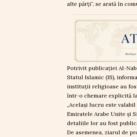
alte părți”, se arată în com
Potrivit publicației Al-Na
Statul Islamic (IS), inform
instituții religioase au fo
într-o chemare explicită la
„Același lucru este valabil
Emiratele Arabe Unite și Si
detaliile lor au fost publi
De asemenea, ziarul de pro