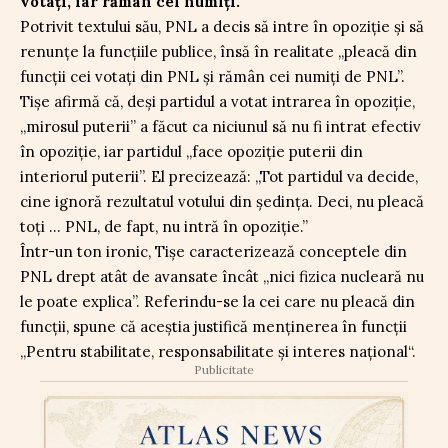
votați, iar rămân cei numiți.
Potrivit textului său, PNL a decis să intre în opoziție și să
renunțe la funcțiile publice, însă în realitate „pleacă din
funcții cei votați din PNL și rămân cei numiți de PNL”.
Tișe afirmă că, deși partidul a votat intrarea în opoziție,
„mirosul puterii” a făcut ca niciunul să nu fi intrat efectiv
în opoziție, iar partidul „face opoziție puterii din
interiorul puterii”. El precizează: „Tot partidul va decide,
cine ignoră rezultatul votului din ședința. Deci, nu pleacă
toți … PNL, de fapt, nu intră în opoziție.”
Într-un ton ironic, Tișe caracterizează conceptele din
PNL drept atât de avansate încât „nici fizica nucleară nu
le poate explica”. Referindu-se la cei care nu pleacă din
funcții, spune că aceștia justifică menținerea în funcții
„Pentru stabilitate, responsabilitate și interes național“.
Publicitate