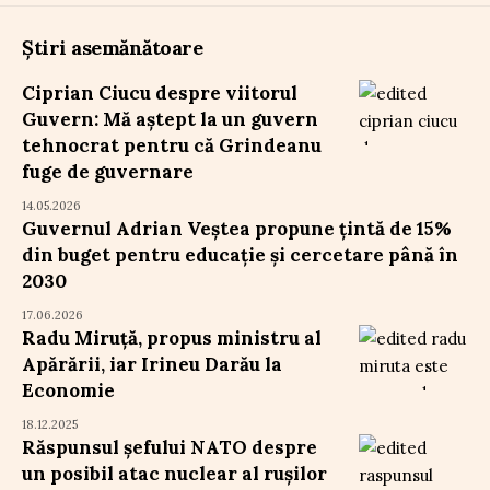
Știri asemănătoare
Ciprian Ciucu despre viitorul
Guvern: Mă aștept la un guvern
tehnocrat pentru că Grindeanu
fuge de guvernare
14.05.2026
Guvernul Adrian Veștea propune țintă de 15%
din buget pentru educație și cercetare până în
2030
17.06.2026
Radu Miruță, propus ministru al
Apărării, iar Irineu Darău la
Economie
18.12.2025
Răspunsul șefului NATO despre
un posibil atac nuclear al rușilor