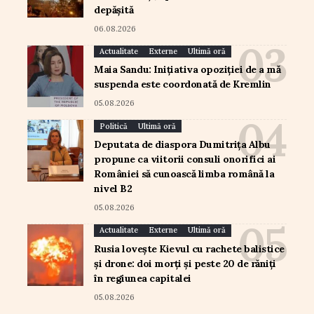
depășită
06.08.2026
Actualitate
Externe
Ultimă oră
Maia Sandu: Inițiativa opoziției de a mă
suspenda este coordonată de Kremlin
05.08.2026
Politică
Ultimă oră
Deputata de diaspora Dumitrița Albu
propune ca viitorii consuli onorifici ai
României să cunoască limba română la
nivel B2
05.08.2026
Actualitate
Externe
Ultimă oră
Rusia lovește Kievul cu rachete balistice
și drone: doi morți și peste 20 de răniți
în regiunea capitalei
05.08.2026