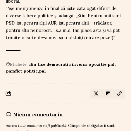
liberal.”
Tișe menționează în final că este catalogat diferit de
diverse tabere politice și adaugă: „Știu. Pentru unii sunt
PSD-ist, pentru alții AUR-ist, pentru alții – trădător,
pentru alții nenorocit… ș.a.m.d. Îmi place asta și vă pot
trimite o carte de-a mea să o răsfoiți (nu are poze!)”.
Etichete:
alin tise
democratia inversa
opozitie pnl
pamflet politic
pnl
Niciun comentariu
Adresa ta de email nu va fi publicată.
Câmpurile obligatorii sunt