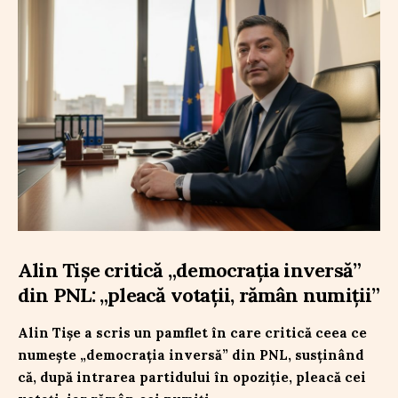
Alin Tișe critică „democrația inversă”
din PNL: „pleacă votații, rămân numiții”
Alin Tișe a scris un pamflet în care critică ceea ce
numește „democrația inversă” din PNL, susținând
că, după intrarea partidului în opoziție, pleacă cei