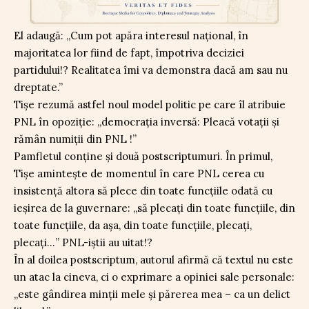
El adaugă: „Cum pot apăra interesul național, în
majoritatea lor fiind de fapt, împotriva deciziei
partidului!? Realitatea îmi va demonstra dacă am sau nu
dreptate.”
Tișe rezumă astfel noul model politic pe care îl atribuie
PNL în opoziție: „democrația inversă: Pleacă votații și
rămân numiții din PNL !”
Pamfletul conține și două postscriptumuri. În primul,
Tișe amintește de momentul în care PNL cerea cu
insistență altora să plece din toate funcțiile odată cu
ieșirea de la guvernare: „să plecați din toate funcțiile, din
toate funcțiile, da așa, din toate funcțiile, plecați,
plecați…” PNL-iștii au uitat!?
În al doilea postscriptum, autorul afirmă că textul nu este
un atac la cineva, ci o exprimare a opiniei sale personale:
„este gândirea minții mele și părerea mea – ca un delict