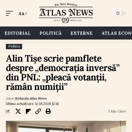
Aa
EDITORIAL
POLITICĂ
EXTERNE
ATLAS ECO
Politică
Alin Tișe scrie pamflete
despre „democrația inversă”
din PNL: „pleacă votanții,
rămân numiții”
Autor:
Redacția Atlas News
Ultima actualizare: 12.05.2026 12:41
3 Min Citire