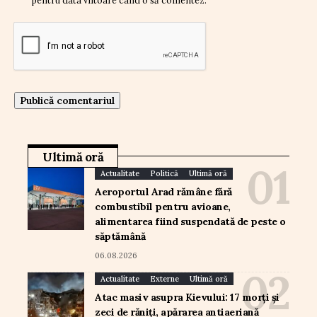
Ultimă oră
Actualitate
Politică
Ultimă oră
Aeroportul Arad rămâne fără
combustibil pentru avioane,
alimentarea fiind suspendată de peste o
săptămână
06.08.2026
Actualitate
Externe
Ultimă oră
Atac masiv asupra Kievului: 17 morți și
zeci de răniți, apărarea antiaeriană