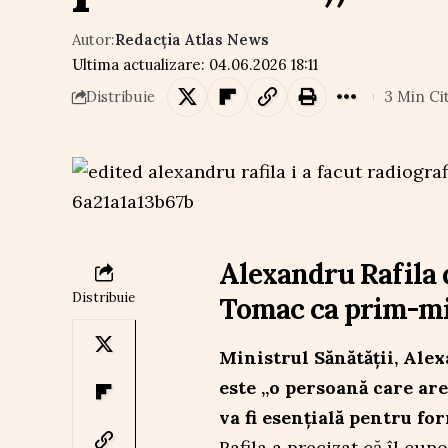
Autor:
Redacția Atlas News
Ultima actualizare: 04.06.2026 18:11
3 Min Ci
Distribuie
Alexandru Rafila 
Distribuie
Tomac ca prim-mi
Ministrul Sănătății, Ale
este „o persoană care are 
va fi esențială pentru f
Rafila a precizat că îl cun