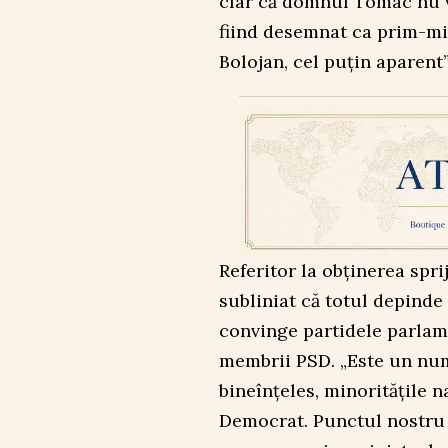
clar că domnul Tomac nu vi
fiind desemnat ca prim-mi
Bolojan, cel puțin aparent”,
Referitor la obținerea spri
subliniat că totul depinde
convinge partidele parlame
membrii PSD. „Este un num
bineînțeles, minoritățile 
Democrat. Punctul nostru 