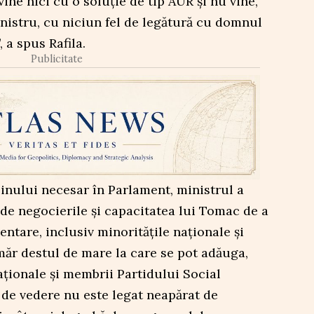
ne nici cu o soluție de tip AUR și nu vine,
nistru, cu niciun fel de legătură cu domnul
 a spus Rafila.
Publicitate
jinului necesar în Parlament, ministrul a
 de negocierile și capacitatea lui Tomac de a
ntare, inclusiv minoritățile naționale și
ăr destul de mare la care se pot adăuga,
naționale și membrii Partidului Social
de vedere nu este legat neapărat de