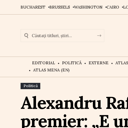
BUCHAREST
BRUSSELS
WASHINGTON
CAIRO
L
EDITORIAL
POLITICĂ
EXTERNE
ATLA
ATLAS MENA (EN)
Politică
Alexandru Rafi
premier: „E un