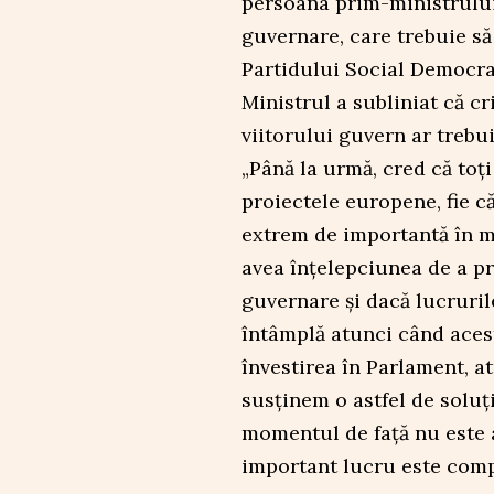
persoana prim-ministrului
guvernare, care trebuie s
Partidului Social Democrat”
Ministrul a subliniat că c
viitorului guvern ar trebu
„Până la urmă, cred că toți
proiectele europene, fie c
extrem de importantă în 
avea înțelepciunea de a p
guvernare și dacă lucruril
întâmplă atunci când aces
învestirea în Parlament, a
susținem o astfel de soluț
momentul de față nu este a
important lucru este comp