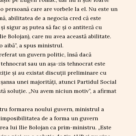
o persoană care are vorbele la el. Nu este un
mă, abilitatea de a negocia cred că este
i sigur aș putea să fac și o antiteză cu
lie Bolojan), care nu avea această abilitate.
aibă”, a spus ministrul.
referat un guvern politic, însă dacă
 tehnocrat sau un așa-zis tehnocrat este
iție și au existat discuții preliminare cu
ă șansa unei majorități, atunci Partidul Social
ă soluție. „Nu avem niciun motiv”, a afirmat
tru formarea noului guvern, ministrul a
: imposibilitatea de a forma un guvern
ea lui Ilie Bolojan ca prim-ministru. „Este