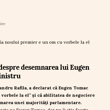
tire
despre desemnarea lui Eugen
nistru
xandru Rafila, a declarat că Eugen Tomac
vorbele la el” și că abilitatea de negociere
ormarea unei majorități parlamentare.
oaște pe Eugen Tomac, dar nu îi știe foarte