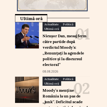
Ultimă oră
Actualitate
Politică
Ultimă oră
Nicușor Dan, mesaj ferm
către partide după
verdictul Moody’s:
„Renunțați la agendele
politice și la discursul
electoral”
08.08.2026
Actualitate
Politică
Ultimă oră
Moody’s menține
România la un pas de
„junk”. Deficitul scade