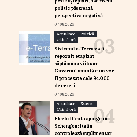
peste așteptări, dar riscul
politic păstrează
perspectiva negativă
07.08.2026
Actualitate
Politică
Ultimă oră
Sistemul e-Terra va fi
repornit etapizat
săptămâna viitoare.
Guvernul anunță cum vor
fi procesate cele 94.000
de cereri
07.08.2026
Actualitate
Externe
Ultimă oră
Efectul Ceuta ajunge în
Schengen: Italia
controlează suplimentar