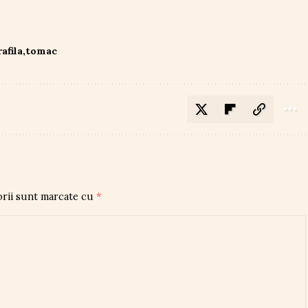
rafila
tomac
orii sunt marcate cu
*