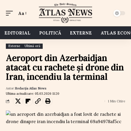
Aa
EDITORIAL
POLITICĂ
EXTERNE
ATLAS ECO
Externe
Ultimă oră
Aeroport din Azerbaidjan
atacat cu rachete și drone din
Iran, incendiu la terminal
Autor:
Redacția Atlas News
Ultima actualizare: 05.03.2026 11:20
1 Min Citire