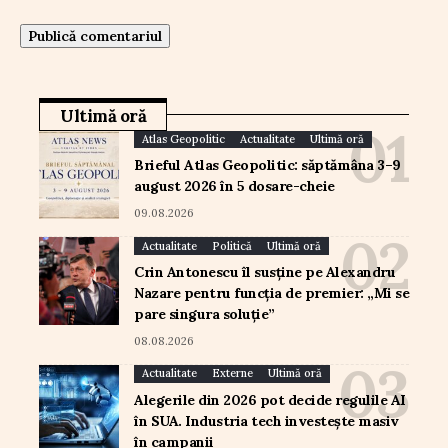
Ultimă oră
Atlas Geopolitic
Actualitate
Ultimă oră
Brieful Atlas Geopolitic: săptămâna 3–9
august 2026 în 5 dosare-cheie
09.08.2026
Actualitate
Politică
Ultimă oră
Crin Antonescu îl susține pe Alexandru
Nazare pentru funcția de premier: „Mi se
pare singura soluție”
08.08.2026
Actualitate
Externe
Ultimă oră
Alegerile din 2026 pot decide regulile AI
în SUA. Industria tech investește masiv
în campanii