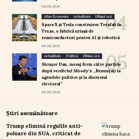
08.08.2026
Atlas Economic
Actualitate
Ultimă oră
SpaceX și Tesla construiesc Terafab în
Texas, o fabrică uriașă de
semiconductori pentru AI și robotică
08.08.2026
Actualitate
Politică
Ultimă oră
Nicușor Dan, mesaj ferm către partide
după verdictul Moody’s: „Renunțați la
agendele politice și la discursul
electoral”
08.08.2026
Știri asemănătoare
Trump elimină regulile anti-
poluare din SUA, criticat de