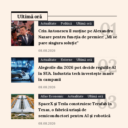
Ultimă oră
Actualitate
Politică
Ultimă oră
Crin Antonescu îl susține pe Alexandru
Nazare pentru funcția de premier: „Mi se
pare singura soluție”
08.08.2026
Actualitate
Externe
Ultimă oră
Alegerile din 2026 pot decide regulile AI
în SUA. Industria tech investește masiv
în campanii
08.08.2026
Atlas Economic
Actualitate
Ultimă oră
SpaceX și Tesla construiesc Terafab în
Texas, o fabrică uriașă de
semiconductori pentru AI și robotică
08.08.2026