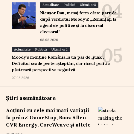
Actualitate
Politică
Ultimă oră
Nicușor Dan, mesaj ferm către partide
după verdictul Moody’s: „Renunțați la
agendele politice și la discursul
electoral”
08.08.2026
Actualitate
Politică
Ultimă oră
Moody’s menține România la un pas de „junk”.
Deficitul scade peste așteptări, dar riscul politic
păstrează perspectiva negativă
07.08.2026
Știri asemănătoare
Acțiuni cu cele mai mari variații
la prânz: GameStop, Booz Allen,
CVR Energy, CoreWeave și altele