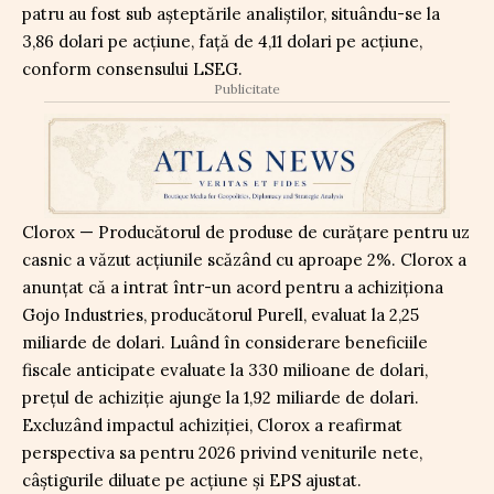
patru au fost sub așteptările analiștilor, situându-se la
3,86 dolari pe acțiune, față de 4,11 dolari pe acțiune,
conform consensului LSEG.
Publicitate
Clorox — Producătorul de produse de curățare pentru uz
casnic a văzut acțiunile scăzând cu aproape 2%. Clorox a
anunțat că a intrat într-un acord pentru a achiziționa
Gojo Industries, producătorul Purell, evaluat la 2,25
miliarde de dolari. Luând în considerare beneficiile
fiscale anticipate evaluate la 330 milioane de dolari,
prețul de achiziție ajunge la 1,92 miliarde de dolari.
Excluzând impactul achiziției, Clorox a reafirmat
perspectiva sa pentru 2026 privind veniturile nete,
câștigurile diluate pe acțiune și EPS ajustat.