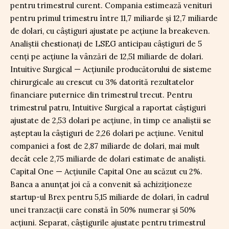
pentru trimestrul curent. Compania estimează venituri
pentru primul trimestru între 11,7 miliarde și 12,7 miliarde
de dolari, cu câștiguri ajustate pe acțiune la breakeven.
Analiștii chestionați de LSEG anticipau câștiguri de 5
cenți pe acțiune la vânzări de 12,51 miliarde de dolari.
Intuitive Surgical — Acțiunile producătorului de sisteme
chirurgicale au crescut cu 3% datorită rezultatelor
financiare puternice din trimestrul trecut. Pentru
trimestrul patru, Intuitive Surgical a raportat câștiguri
ajustate de 2,53 dolari pe acțiune, în timp ce analiștii se
așteptau la câștiguri de 2,26 dolari pe acțiune. Venitul
companiei a fost de 2,87 miliarde de dolari, mai mult
decât cele 2,75 miliarde de dolari estimate de analiști.
Capital One — Acțiunile Capital One au scăzut cu 2%.
Banca a anunțat joi că a convenit să achiziționeze
startup-ul Brex pentru 5,15 miliarde de dolari, în cadrul
unei tranzacții care constă în 50% numerar și 50%
acțiuni. Separat, câștigurile ajustate pentru trimestrul