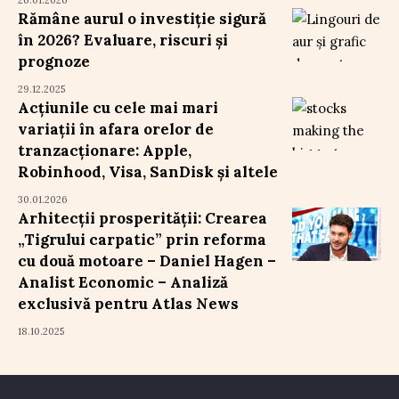
26.01.2026
Rămâne aurul o investiție sigură
în 2026? Evaluare, riscuri și
prognoze
29.12.2025
Acțiunile cu cele mai mari
variații în afara orelor de
tranzacționare: Apple,
Robinhood, Visa, SanDisk și altele
30.01.2026
Arhitecții prosperității: Crearea
„Tigrului carpatic” prin reforma
cu două motoare – Daniel Hagen –
Analist Economic – Analiză
exclusivă pentru Atlas News
18.10.2025