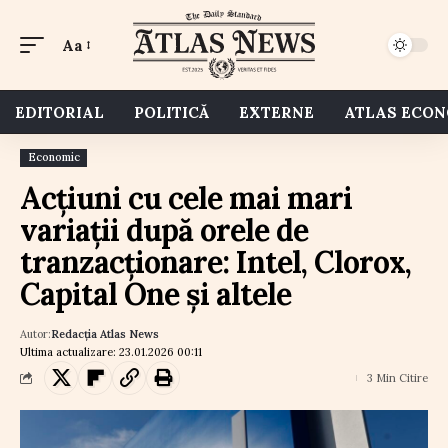
Aa
EDITORIAL
POLITICĂ
EXTERNE
ATLAS ECO
Economic
Acțiuni cu cele mai mari
variații după orele de
tranzacționare: Intel, Clorox,
Capital One și altele
Autor:
Redacția Atlas News
Ultima actualizare: 23.01.2026 00:11
3 Min Citire