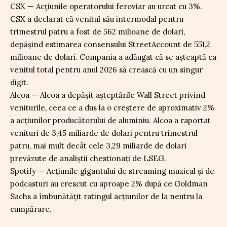
CSX — Acțiunile operatorului feroviar au urcat cu 3%.
CSX a declarat că venitul său intermodal pentru
trimestrul patru a fost de 562 milioane de dolari,
depășind estimarea consensului StreetAccount de 551,2
milioane de dolari. Compania a adăugat că se așteaptă ca
venitul total pentru anul 2026 să crească cu un singur
digit.
Alcoa — Alcoa a depășit așteptările Wall Street privind
veniturile, ceea ce a dus la o creștere de aproximativ 2%
a acțiunilor producătorului de aluminiu. Alcoa a raportat
venituri de 3,45 miliarde de dolari pentru trimestrul
patru, mai mult decât cele 3,29 miliarde de dolari
prevăzute de analiștii chestionați de LSEG.
Spotify — Acțiunile gigantului de streaming muzical și de
podcasturi au crescut cu aproape 2% după ce Goldman
Sachs a îmbunătățit ratingul acțiunilor de la neutru la
cumpărare.