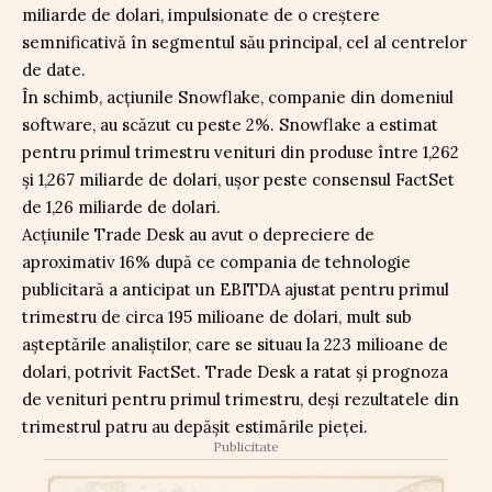
miliarde de dolari, impulsionate de o creștere
semnificativă în segmentul său principal, cel al centrelor
de date.
În schimb, acțiunile Snowflake, companie din domeniul
software, au scăzut cu peste 2%. Snowflake a estimat
pentru primul trimestru venituri din produse între 1,262
și 1,267 miliarde de dolari, ușor peste consensul FactSet
de 1,26 miliarde de dolari.
Acțiunile Trade Desk au avut o depreciere de
aproximativ 16% după ce compania de tehnologie
publicitară a anticipat un EBITDA ajustat pentru primul
trimestru de circa 195 milioane de dolari, mult sub
așteptările analiștilor, care se situau la 223 milioane de
dolari, potrivit FactSet. Trade Desk a ratat și prognoza
de venituri pentru primul trimestru, deși rezultatele din
trimestrul patru au depășit estimările pieței.
Publicitate