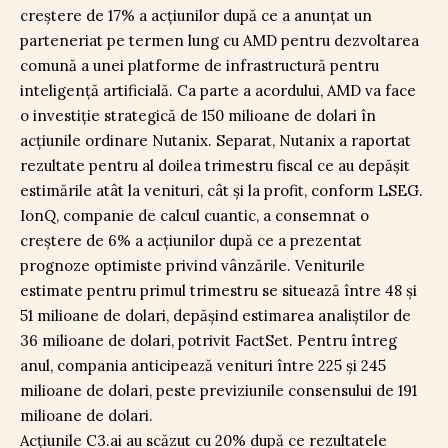
creștere de 17% a acțiunilor după ce a anunțat un
parteneriat pe termen lung cu AMD pentru dezvoltarea
comună a unei platforme de infrastructură pentru
inteligență artificială. Ca parte a acordului, AMD va face
o investiție strategică de 150 milioane de dolari în
acțiunile ordinare Nutanix. Separat, Nutanix a raportat
rezultate pentru al doilea trimestru fiscal ce au depășit
estimările atât la venituri, cât și la profit, conform LSEG.
IonQ, companie de calcul cuantic, a consemnat o
creștere de 6% a acțiunilor după ce a prezentat
prognoze optimiste privind vânzările. Veniturile
estimate pentru primul trimestru se situează între 48 și
51 milioane de dolari, depășind estimarea analiștilor de
36 milioane de dolari, potrivit FactSet. Pentru întreg
anul, compania anticipează venituri între 225 și 245
milioane de dolari, peste previziunile consensului de 191
milioane de dolari.
Acțiunile C3.ai au scăzut cu 20% după ce rezultatele