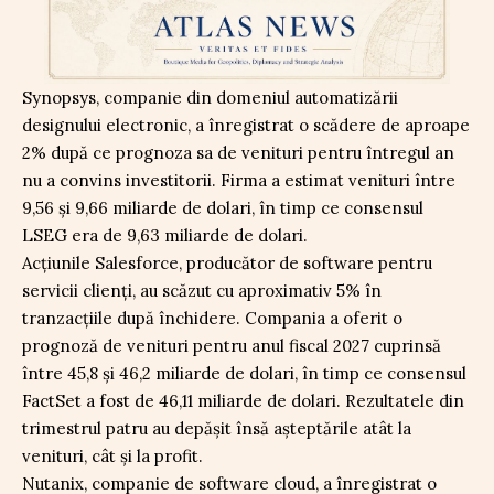
Synopsys, companie din domeniul automatizării
designului electronic, a înregistrat o scădere de aproape
2% după ce prognoza sa de venituri pentru întregul an
nu a convins investitorii. Firma a estimat venituri între
9,56 și 9,66 miliarde de dolari, în timp ce consensul
LSEG era de 9,63 miliarde de dolari.
Acțiunile Salesforce, producător de software pentru
servicii clienți, au scăzut cu aproximativ 5% în
tranzacțiile după închidere. Compania a oferit o
prognoză de venituri pentru anul fiscal 2027 cuprinsă
între 45,8 și 46,2 miliarde de dolari, în timp ce consensul
FactSet a fost de 46,11 miliarde de dolari. Rezultatele din
trimestrul patru au depășit însă așteptările atât la
venituri, cât și la profit.
Nutanix, companie de software cloud, a înregistrat o