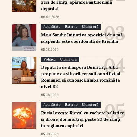
zeci de răniți, apărarea antiaeriană
depășită
06.08.2026
Actualitate
Externe
Ultimă oră
Maia Sandu: Inițiativa opoziției de a mă
suspenda este coordonată de Kremlin
05.08.2026
Politică
Ultimă oră
Deputata de diaspora Dumitrița Albu
propune ca viitorii consuli onorifici ai
României să cunoască limba română la
nivel B2
05.08.2026
Actualitate
Externe
Ultimă oră
Rusia lovește Kievul cu rachete balistice
și drone: doi morți și peste 20 de răniți
în regiunea capitalei
05.08.2026