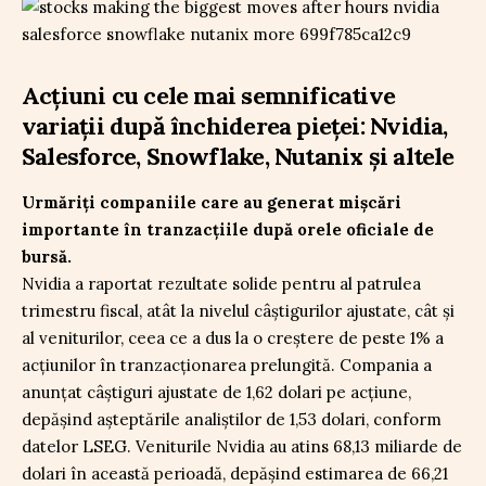
Acțiuni cu cele mai semnificative
variații după închiderea pieței: Nvidia,
Salesforce, Snowflake, Nutanix și altele
Urmăriți companiile care au generat mișcări
importante în tranzacțiile după orele oficiale de
bursă.
Nvidia a raportat rezultate solide pentru al patrulea
trimestru fiscal, atât la nivelul câștigurilor ajustate, cât și
al veniturilor, ceea ce a dus la o creștere de peste 1% a
acțiunilor în tranzacționarea prelungită. Compania a
anunțat câștiguri ajustate de 1,62 dolari pe acțiune,
depășind așteptările analiștilor de 1,53 dolari, conform
datelor LSEG. Veniturile Nvidia au atins 68,13 miliarde de
dolari în această perioadă, depășind estimarea de 66,21