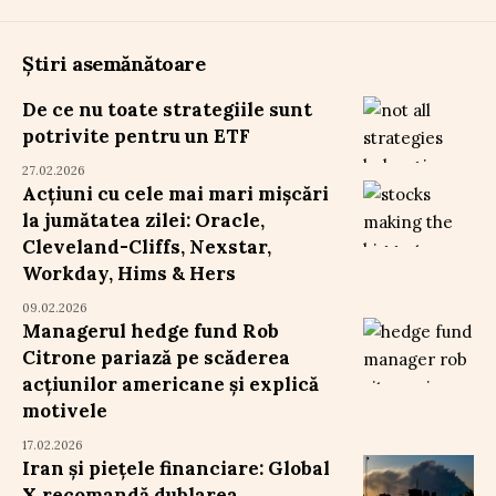
Știri asemănătoare
De ce nu toate strategiile sunt
potrivite pentru un ETF
27.02.2026
Acțiuni cu cele mai mari mișcări
la jumătatea zilei: Oracle,
Cleveland-Cliffs, Nexstar,
Workday, Hims & Hers
09.02.2026
Managerul hedge fund Rob
Citrone pariază pe scăderea
acțiunilor americane și explică
motivele
17.02.2026
Iran și piețele financiare: Global
X recomandă dublarea