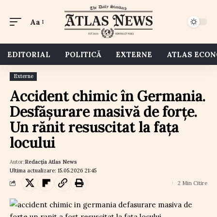
Aa
EDITORIAL
POLITICĂ
EXTERNE
ATLAS ECO
Externe
Accident chimic în Germania.
Desfășurare masivă de forțe.
Un rănit resuscitat la fața
locului
Autor:
Redacția Atlas News
Ultima actualizare: 15.05.2026 21:45
2 Min Citire