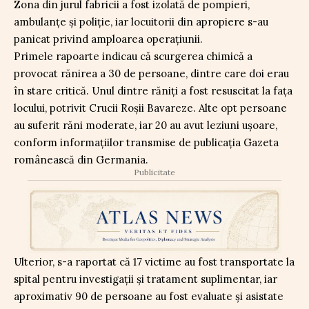
Zona din jurul fabricii a fost izolată de pompieri,
ambulanțe și poliție, iar locuitorii din apropiere s-au
panicat privind amploarea operațiunii.
Primele rapoarte indicau că scurgerea chimică a
provocat rănirea a 30 de persoane, dintre care doi erau
în stare critică. Unul dintre răniți a fost resuscitat la fața
locului, potrivit Crucii Roșii Bavareze. Alte opt persoane
au suferit răni moderate, iar 20 au avut leziuni ușoare,
conform informațiilor transmise de publicația Gazeta
românească din Germania.
Publicitate
Ulterior, s-a raportat că 17 victime au fost transportate la
spital pentru investigații și tratament suplimentar, iar
aproximativ 90 de persoane au fost evaluate și asistate