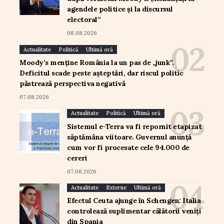
agendele politice și la discursul
electoral”
08.08.2026
Actualitate
Politică
Ultimă oră
Moody’s menține România la un pas de „junk”.
Deficitul scade peste așteptări, dar riscul politic
păstrează perspectiva negativă
07.08.2026
Actualitate
Politică
Ultimă oră
Sistemul e-Terra va fi repornit etapizat
săptămâna viitoare. Guvernul anunță
cum vor fi procesate cele 94.000 de
cereri
07.08.2026
Actualitate
Externe
Ultimă oră
Efectul Ceuta ajunge în Schengen: Italia
controlează suplimentar călătorii veniți
din Spania