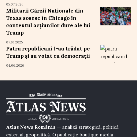
05.07.2026
Militarii Gărzii Naționale din
Texas sosesc în Chicago în
contextul acțiunilor dure ale lui
Trump
07.10.2025
Patru republicani l-au trădat pe
Trump și au votat cu democrații
04.06.2026
Atlas News România
— analiză strategică, politică
externă, geopolitică. O publicație boutique media