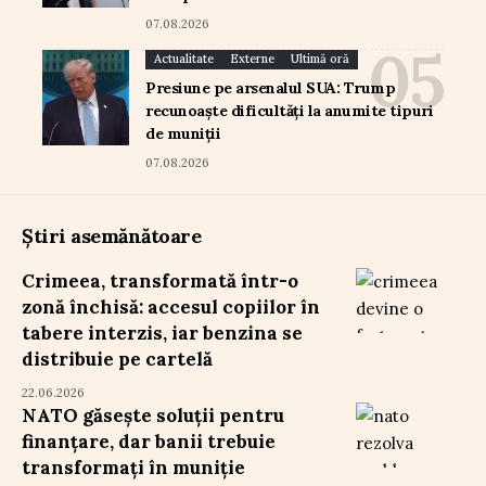
07.08.2026
Actualitate
Externe
Ultimă oră
Presiune pe arsenalul SUA: Trump
recunoaște dificultăți la anumite tipuri
de muniții
07.08.2026
Știri asemănătoare
Crimeea, transformată într-o
zonă închisă: accesul copiilor în
tabere interzis, iar benzina se
distribuie pe cartelă
22.06.2026
NATO găsește soluții pentru
finanțare, dar banii trebuie
transformați în muniție