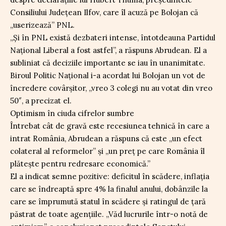
Consiliului Județean Ilfov, care îl acuză pe Bolojan că
„userizează” PNL.
„Și în PNL există dezbateri intense, întotdeauna Partidul
Național Liberal a fost astfel”, a răspuns Abrudean. El a
subliniat că deciziile importante se iau în unanimitate.
Biroul Politic Național i-a acordat lui Bolojan un vot de
încredere covârșitor, „vreo 3 colegi nu au votat din vreo
50″, a precizat el.
Optimism în ciuda cifrelor sumbre
Întrebat cât de gravă este recesiunea tehnică în care a
intrat România, Abrudean a răspuns că este „un efect
colateral al reformelor” și „un preț pe care România îl
plătește pentru redresare economică.”
El a indicat semne pozitive: deficitul în scădere, inflația
care se îndreaptă spre 4% la finalul anului, dobânzile la
care se împrumută statul în scădere și ratingul de țară
păstrat de toate agențiile. „Văd lucrurile într-o notă de