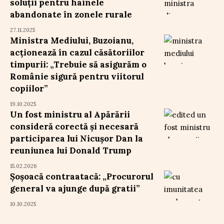
soluții pentru hainele
abandonate în zonele rurale
27.11.2025
Ministra Mediului, Buzoianu,
acționează în cazul căsătoriilor
timpurii: „Trebuie să asigurăm o
Românie sigură pentru viitorul
copiilor”
19.10.2025
Un fost ministru al Apărării
consideră corectă și necesară
participarea lui Nicușor Dan la
reuniunea lui Donald Trump
15.02.2026
Șoșoacă contraatacă: „Procurorul
general va ajunge după gratii”
10.10.2025