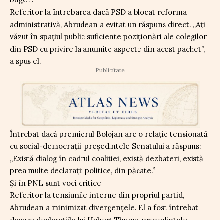
Referitor la întrebarea dacă PSD a blocat reforma
administrativă, Abrudean a evitat un răspuns direct. „Ați
văzut în spațiul public suficiente poziționări ale colegilor
din PSD cu privire la anumite aspecte din acest pachet”,
a spus el.
Publicitate
Întrebat dacă premierul Bolojan are o relație tensionată
cu social-democrații, președintele Senatului a răspuns:
„Există dialog în cadrul coaliției, există dezbateri, există
prea multe declarații politice, din păcate.”
Și în PNL sunt voci critice
Referitor la tensiunile interne din propriul partid,
Abrudean a minimizat divergențele. El a fost întrebat
despre declarațiile lui Hubert Thuma, președintele