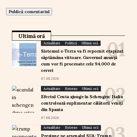
Ultimă oră
Actualitate
Politică
Ultimă oră
Sistemul e-Terra va fi repornit etapizat
săptămâna viitoare. Guvernul anunță
cum vor fi procesate cele 94.000 de
cereri
07.08.2026
Actualitate
Externe
Ultimă oră
Efectul Ceuta ajunge în Schengen: Italia
controlează suplimentar călătorii veniți
din Spania
07.08.2026
Actualitate
Externe
Ultimă oră
Presiune pe arsenalul SUA: Trump