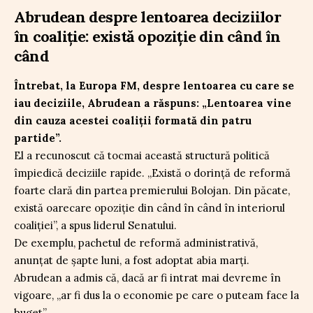
Abrudean despre lentoarea deciziilor
în coaliție: există opoziție din când în
când
Întrebat, la Europa FM, despre lentoarea cu care se
iau deciziile, Abrudean a răspuns: „Lentoarea vine
din cauza acestei coaliții formată din patru
partide”.
El a recunoscut că tocmai această structură politică
împiedică deciziile rapide. „Există o dorință de reformă
foarte clară din partea premierului Bolojan. Din păcate,
există oarecare opoziție din când în când în interiorul
coaliției”, a spus liderul Senatului.
De exemplu, pachetul de reformă administrativă,
anunțat de șapte luni, a fost adoptat abia marți.
Abrudean a admis că, dacă ar fi intrat mai devreme în
vigoare, „ar fi dus la o economie pe care o puteam face la
buget”.