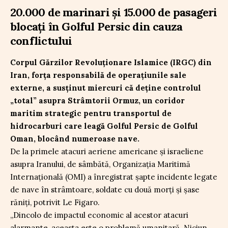
20.000 de marinari și 15.000 de pasageri
blocați în Golful Persic din cauza
conflictului
Corpul Gărzilor Revoluționare Islamice (IRGC) din
Iran, forța responsabilă de operațiunile sale
externe, a susținut miercuri că deține controlul
„total” asupra Strâmtorii Ormuz, un coridor
maritim strategic pentru transportul de
hidrocarburi care leagă Golful Persic de Golful
Oman, blocând numeroase nave.
De la primele atacuri aeriene americane și israeliene
asupra Iranului, de sâmbătă, Organizația Maritimă
Internațională (OMI) a înregistrat șapte incidente legate
de nave în strâmtoare, soldate cu două morți și șase
răniți, potrivit Le Figaro.
„Dincolo de impactul economic al acestor atacuri
alarmante, aceasta este o problemă umanitară. Niciun