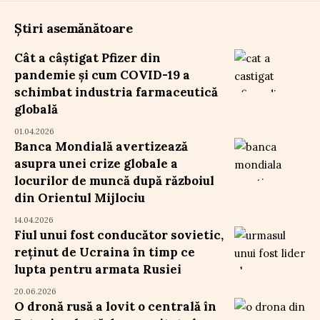
Știri asemănătoare
Cât a câștigat Pfizer din
pandemie și cum COVID-19 a
schimbat industria farmaceutică
globală
01.04.2026
Banca Mondială avertizează
asupra unei crize globale a
locurilor de muncă după războiul
din Orientul Mijlociu
14.04.2026
Fiul unui fost conducător sovietic,
reținut de Ucraina în timp ce
lupta pentru armata Rusiei
20.06.2026
O dronă rusă a lovit o centrală în