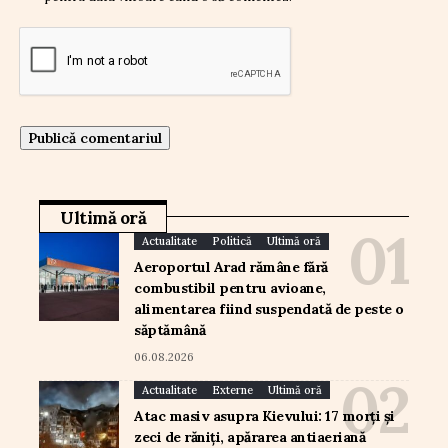
Ultimă oră
Actualitate
Politică
Ultimă oră
Aeroportul Arad rămâne fără
combustibil pentru avioane,
alimentarea fiind suspendată de peste o
săptămână
06.08.2026
Actualitate
Externe
Ultimă oră
Atac masiv asupra Kievului: 17 morți și
zeci de răniți, apărarea antiaeriană