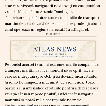
atac care vizează navigatorii nevinovați nu este justificat
vreodată”, a declarat Arsenio Dominguez.
„Îmi reiterez apelul către toate companiile de transport
maritim de a da dovadă de cea mai mare prudență atunci
când operează în regiunea afectată”, a adăugat el.
Publicitate
Pe fondul acestei tensiuni extreme, marile companii de
transport maritim la nivel mondial și-au oprit navele
care se îndreptau spre Golf și își deviază încărcăturile.
Arsenio Dominguez a îndemnat, de asemenea, „toate
părțile să își intensifice eforturile pentru a dezescalada
situația cât mai repede posibil”, astfel încât navigația
maritimă să poată relua operațiunile normale.
Traficul prin Strâmtoarea Ormuz, care transportă