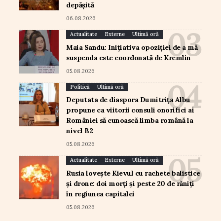
depășită
06.08.2026
Actualitate
Externe
Ultimă oră
Maia Sandu: Inițiativa opoziției de a mă
suspenda este coordonată de Kremlin
05.08.2026
Politică
Ultimă oră
Deputata de diaspora Dumitrița Albu
propune ca viitorii consuli onorifici ai
României să cunoască limba română la
nivel B2
05.08.2026
Actualitate
Externe
Ultimă oră
Rusia lovește Kievul cu rachete balistice
și drone: doi morți și peste 20 de răniți
în regiunea capitalei
05.08.2026