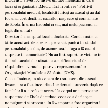
Incidentul a avut loc într-o unitate medicală în care
lucra și organizația „Medici fără frontiere”. Potrivit
personalului medical, localnicii furioși au atacat și au dat
foc unui cort destinat cazurilor suspecte și confirmate
de Ebola. În urma haosului creat, mai mulți pacienți au
fugit din unitate.
Directorul unui spital local a declarat: „Condamnăm cu
tărie acest act, deoarece a provocat panică în rândul
personalului și a dus, de asemenea, la fuga a 18 cazuri
suspecte în comunitate”. Nu au fost raportate victime în
timpul atacului, dar situația a amplificat riscul de
răspândire a virusului, potrivit reprezentanților
Organizației Mondiale a Sănătății (OMS).
Cu o zi înainte, un alt centru de tratament din orașul
Rwampara a fost incendiat. Incidentul a survenit după ce
familiilor li s-a refuzat accesul la corpul unei persoane
suspectate de Ebola decedate, ceea ce a declanșat
nemulțumiri și proteste. În Rwampara a fost organizată