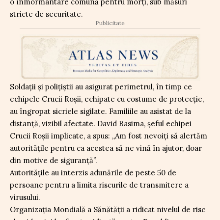
o înmormântare comună pentru morți, sub măsuri
stricte de securitate.
Publicitate
Soldații și polițiștii au asigurat perimetrul, în timp ce
echipele Crucii Roșii, echipate cu costume de protecție,
au îngropat sicriele sigilate. Familiile au asistat de la
distanță, vizibil afectate. David Basima, șeful echipei
Crucii Roșii implicate, a spus: „Am fost nevoiți să alertăm
autoritățile pentru ca acestea să ne vină în ajutor, doar
din motive de siguranță”.
Autoritățile au interzis adunările de peste 50 de
persoane pentru a limita riscurile de transmitere a
virusului.
Organizația Mondială a Sănătății a ridicat nivelul de risc