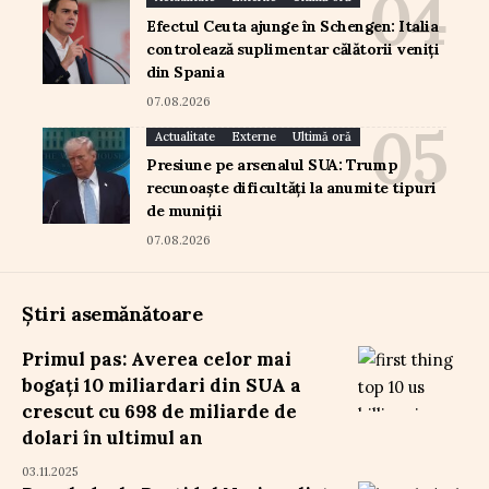
Efectul Ceuta ajunge în Schengen: Italia
controlează suplimentar călătorii veniți
din Spania
07.08.2026
Actualitate
Externe
Ultimă oră
Presiune pe arsenalul SUA: Trump
recunoaște dificultăți la anumite tipuri
de muniții
07.08.2026
Știri asemănătoare
Primul pas: Averea celor mai
bogați 10 miliardari din SUA a
crescut cu 698 de miliarde de
dolari în ultimul an
03.11.2025