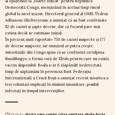
al epidemiei la „foarte ridicat” pentru Republica
Democrată Congo, menținând în același timp riscul
global la nivel scăzut. Directorul general al OMS, Tedros
Adhanom Ghebreyesus, a anunțat că au fost confirmate
82 de cazuri și șapte decese, dar că focarul pare mai
extins decât se estimase inițial.
În prezent sunt raportate 750 de cazuri suspecte și 177
de decese suspecte, iar numărul ar putea crește.
Autoritățile din Congo spun că se confruntă cu tulpina
Bundibugyo, o formă rară de Ebola pentru care nu există
vaccin disponibil. Boala s-ar fi răspândit nedetectată
timp de săptămâni în provincia Ituri. Federația
Internațională a Crucii Roșii a anunțat recent moartea a
trei voluntari implicați în misiuni umanitare, posibil
infectați în timpul intervențiilor.
Etichete:
alerta oms
congo
criza sanitara
ebola
focar