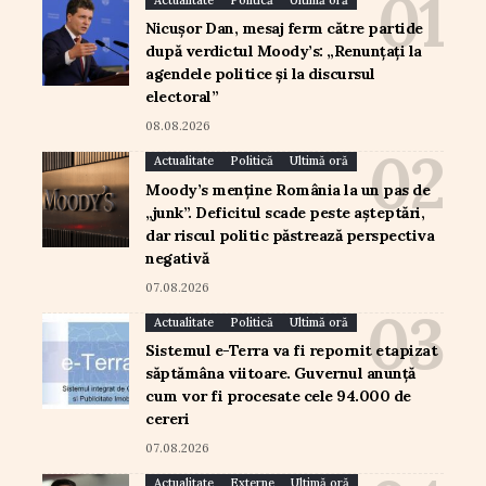
Nicușor Dan, mesaj ferm către partide
după verdictul Moody’s: „Renunțați la
agendele politice și la discursul
electoral”
08.08.2026
Actualitate
Politică
Ultimă oră
Moody’s menține România la un pas de
„junk”. Deficitul scade peste așteptări,
dar riscul politic păstrează perspectiva
negativă
07.08.2026
Actualitate
Politică
Ultimă oră
Sistemul e-Terra va fi repornit etapizat
săptămâna viitoare. Guvernul anunță
cum vor fi procesate cele 94.000 de
cereri
07.08.2026
Actualitate
Externe
Ultimă oră