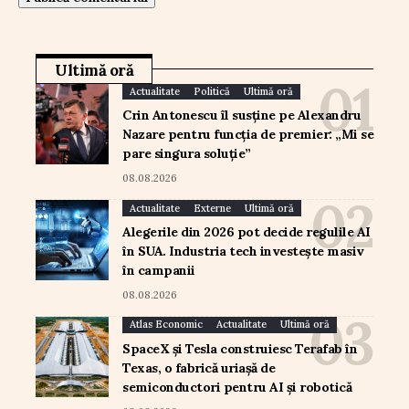
Ultimă oră
Actualitate
Politică
Ultimă oră
Crin Antonescu îl susține pe Alexandru
Nazare pentru funcția de premier: „Mi se
pare singura soluție”
08.08.2026
Actualitate
Externe
Ultimă oră
Alegerile din 2026 pot decide regulile AI
în SUA. Industria tech investește masiv
în campanii
08.08.2026
Atlas Economic
Actualitate
Ultimă oră
SpaceX și Tesla construiesc Terafab în
Texas, o fabrică uriașă de
semiconductori pentru AI și robotică