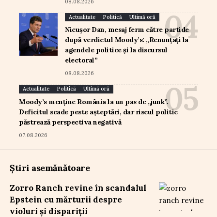
08.08.2026
Actualitate
Politică
Ultimă oră
Nicușor Dan, mesaj ferm către partide
după verdictul Moody’s: „Renunțați la
agendele politice și la discursul
electoral”
08.08.2026
Actualitate
Politică
Ultimă oră
Moody’s menține România la un pas de „junk”.
Deficitul scade peste așteptări, dar riscul politic
păstrează perspectiva negativă
07.08.2026
Știri asemănătoare
Zorro Ranch revine în scandalul
Epstein cu mărturii despre
violuri și dispariții