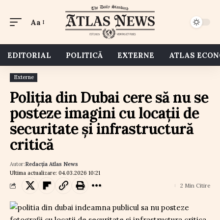
Aa
EDITORIAL
POLITICĂ
EXTERNE
ATLAS ECO
Externe
Poliția din Dubai cere să nu se
posteze imagini cu locații de
securitate și infrastructură
critică
Autor:
Redacția Atlas News
Ultima actualizare: 04.03.2026 10:21
2 Min Citire