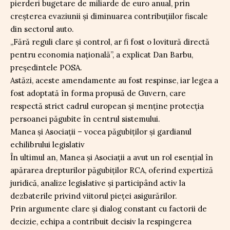
pierderi bugetare de miliarde de euro anual, prin
creșterea evaziunii și diminuarea contribuțiilor fiscale
din sectorul auto.
„Fără reguli clare și control, ar fi fost o lovitură directă
pentru economia națională”, a explicat Dan Barbu,
președintele POSA.
Astăzi, aceste amendamente au fost respinse, iar legea a
fost adoptată în forma propusă de Guvern, care
respectă strict cadrul european și menține protecția
persoanei păgubite în centrul sistemului.
Manea și Asociații – vocea păgubiților și gardianul
echilibrului legislativ
În ultimul an, Manea și Asociații a avut un rol esențial în
apărarea drepturilor păgubiților RCA, oferind expertiză
juridică, analize legislative și participând activ la
dezbaterile privind viitorul pieței asigurărilor.
Prin argumente clare și dialog constant cu factorii de
decizie, echipa a contribuit decisiv la respingerea