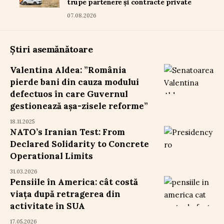
trupe partenere și contracte private
07.08.2026
Știri asemănătoare
Valentina Aldea: ”România
pierde bani din cauza modului
defectuos în care Guvernul
gestionează așa-zisele reforme”
18.11.2025
NATO’s Iranian Test: From
Declared Solidarity to Concrete
Operational Limits
31.03.2026
Pensiile în America: cât costă
viața după retragerea din
activitate în SUA
17.05.2026