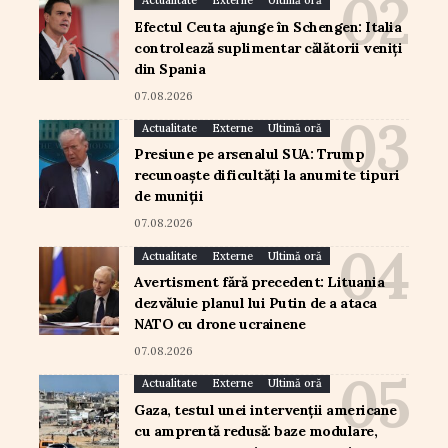
Actualitate
Externe
Ultimă oră
Efectul Ceuta ajunge în Schengen: Italia
controlează suplimentar călătorii veniți
din Spania
07.08.2026
Actualitate
Externe
Ultimă oră
Presiune pe arsenalul SUA: Trump
recunoaște dificultăți la anumite tipuri
de muniții
07.08.2026
Actualitate
Externe
Ultimă oră
Avertisment fără precedent: Lituania
dezvăluie planul lui Putin de a ataca
NATO cu drone ucrainene
07.08.2026
Actualitate
Externe
Ultimă oră
Gaza, testul unei intervenții americane
cu amprentă redusă: baze modulare,