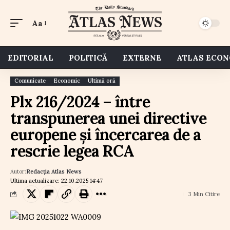
Aa
EDITORIAL
POLITICĂ
EXTERNE
ATLAS ECO
Comunicate
Economic
Ultimă oră
Plx 216/2024 – între
transpunerea unei directive
europene și încercarea de a
rescrie legea RCA
Autor:
Redacția Atlas News
Ultima actualizare: 22.10.2025 14:47
3 Min Citire