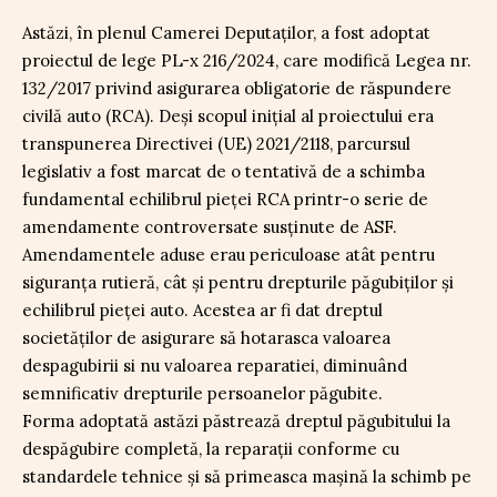
Astăzi, în plenul Camerei Deputaților, a fost adoptat
proiectul de lege PL-x 216/2024, care modifică Legea nr.
132/2017 privind asigurarea obligatorie de răspundere
civilă auto (RCA). Deși scopul inițial al proiectului era
transpunerea Directivei (UE) 2021/2118, parcursul
legislativ a fost marcat de o tentativă de a schimba
fundamental echilibrul pieței RCA printr-o serie de
amendamente controversate susținute de ASF.
Amendamentele aduse erau periculoase atât pentru
siguranța rutieră, cât și pentru drepturile păgubiților și
echilibrul pieței auto. Acestea ar fi dat dreptul
societăților de asigurare să hotarasca valoarea
despagubirii si nu valoarea reparatiei, diminuând
semnificativ drepturile persoanelor păgubite.
Forma adoptată astăzi păstrează dreptul păgubitului la
despăgubire completă, la reparații conforme cu
standardele tehnice și să primeasca mașină la schimb pe