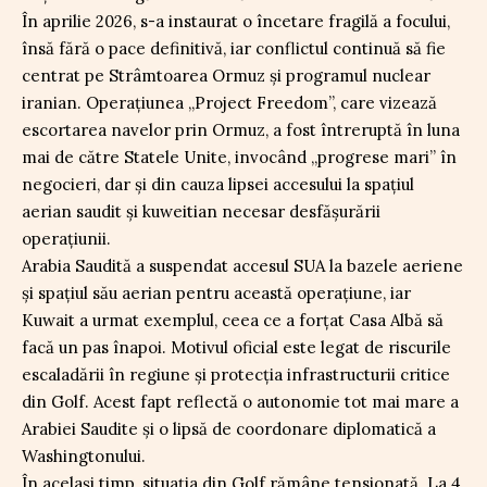
În aprilie 2026, s-a instaurat o încetare fragilă a focului,
însă fără o pace definitivă, iar conflictul continuă să fie
centrat pe Strâmtoarea Ormuz și programul nuclear
iranian. Operațiunea „Project Freedom”, care vizează
escortarea navelor prin Ormuz, a fost întreruptă în luna
mai de către Statele Unite, invocând „progrese mari” în
negocieri, dar și din cauza lipsei accesului la spațiul
aerian saudit și kuweitian necesar desfășurării
operațiunii.
Arabia Saudită a suspendat accesul SUA la bazele aeriene
și spațiul său aerian pentru această operațiune, iar
Kuwait a urmat exemplul, ceea ce a forțat Casa Albă să
facă un pas înapoi. Motivul oficial este legat de riscurile
escaladării în regiune și protecția infrastructurii critice
din Golf. Acest fapt reflectă o autonomie tot mai mare a
Arabiei Saudite și o lipsă de coordonare diplomatică a
Washingtonului.
În același timp, situația din Golf rămâne tensionată. La 4