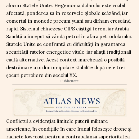
alocuri Statele Unite. Hegemonia dolarului este vizibil
afectată, ponderea sa în rezervele globale scăzând, iar
comerțul în monede precum yuani sau dirham crescând
rapid. Sistemul chinezesc CIPS câștigă teren, iar Arabia
Saudită a început să vândă petrol în afara petrodolarului.
Statele Unite se confruntă cu dificultăți în garantarea
securității rutelor energetice vitale, iar aliații tradiționali
caută alternative. Acest context marchează o posibilă
destrămare a ordinii unipolare stabilite după cele trei
șocuri petroliere din secolul XX.
Publicitate
Conflictul a evidențiat limitele puterii militare
americane, în condițiile în care Iranul folosește drone și
rachete low-cost pentru a contrabalansa superioritatea