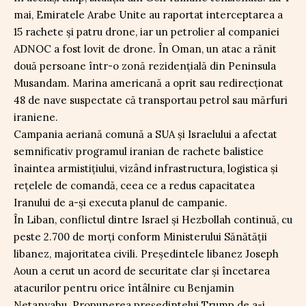
mai, Emiratele Arabe Unite au raportat interceptarea a
15 rachete și patru drone, iar un petrolier al companiei
ADNOC a fost lovit de drone. În Oman, un atac a rănit
două persoane într-o zonă rezidențială din Peninsula
Musandam. Marina americană a oprit sau redirecționat
48 de nave suspectate că transportau petrol sau mărfuri
iraniene.
Campania aeriană comună a SUA și Israelului a afectat
semnificativ programul iranian de rachete balistice
înaintea armistițiului, vizând infrastructura, logistica și
rețelele de comandă, ceea ce a redus capacitatea
Iranului de a-și executa planul de campanie.
În Liban, conflictul dintre Israel și Hezbollah continuă, cu
peste 2.700 de morți conform Ministerului Sănătății
libanez, majoritatea civili. Președintele libanez Joseph
Aoun a cerut un acord de securitate clar și încetarea
atacurilor pentru orice întâlnire cu Benjamin
Netanyahu. Propunerea președintelui Trump de a-i