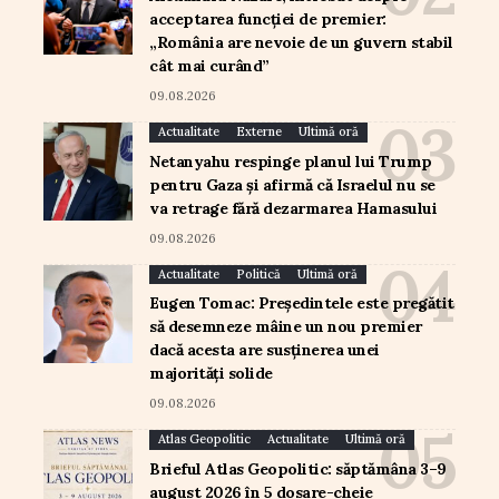
acceptarea funcției de premier:
„România are nevoie de un guvern stabil
cât mai curând”
09.08.2026
Actualitate
Externe
Ultimă oră
Netanyahu respinge planul lui Trump
pentru Gaza și afirmă că Israelul nu se
va retrage fără dezarmarea Hamasului
09.08.2026
Actualitate
Politică
Ultimă oră
Eugen Tomac: Președintele este pregătit
să desemneze mâine un nou premier
dacă acesta are susținerea unei
majorități solide
09.08.2026
Atlas Geopolitic
Actualitate
Ultimă oră
Brieful Atlas Geopolitic: săptămâna 3–9
august 2026 în 5 dosare-cheie