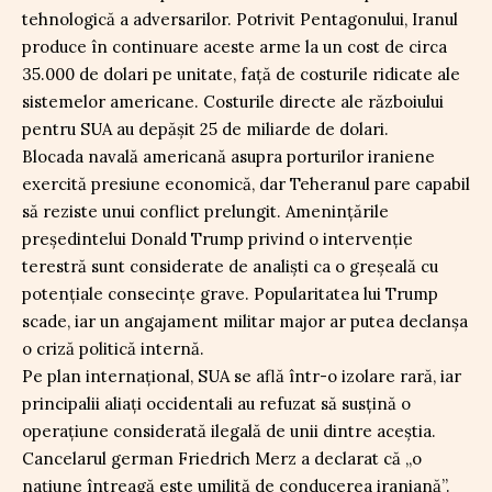
tehnologică a adversarilor. Potrivit Pentagonului, Iranul
produce în continuare aceste arme la un cost de circa
35.000 de dolari pe unitate, față de costurile ridicate ale
sistemelor americane. Costurile directe ale războiului
pentru SUA au depășit 25 de miliarde de dolari.
Blocada navală americană asupra porturilor iraniene
exercită presiune economică, dar Teheranul pare capabil
să reziste unui conflict prelungit. Amenințările
președintelui Donald Trump privind o intervenție
terestră sunt considerate de analiști ca o greșeală cu
potențiale consecințe grave. Popularitatea lui Trump
scade, iar un angajament militar major ar putea declanșa
o criză politică internă.
Pe plan internațional, SUA se află într-o izolare rară, iar
principalii aliați occidentali au refuzat să susțină o
operațiune considerată ilegală de unii dintre aceștia.
Cancelarul german Friedrich Merz a declarat că „o
națiune întreagă este umilită de conducerea iraniană”.