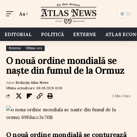
Aa
EDITORIAL
POLITICĂ
EXTERNE
ATLAS ECO
Externe
Ultimă oră
O nouă ordine mondială se
naște din fumul de la Ormuz
Autor:
Redacția Atlas News
Ultima actualizare: 08.05.2026 11:36
5 Min Citire
O nouă ordine mondială se conturează