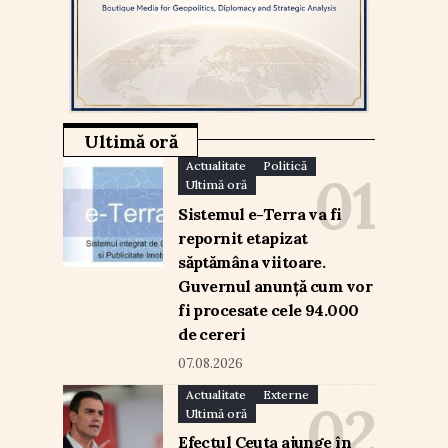
Ultimă oră
Actualitate
Politică
Ultimă oră
Sistemul e-Terra va fi
repornit etapizat
săptămâna viitoare.
Guvernul anunță cum vor
fi procesate cele 94.000
de cereri
07.08.2026
Actualitate
Externe
Ultimă oră
Efectul Ceuta ajunge în