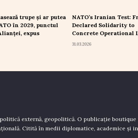
asează trupe și ar putea
NATO’s Iranian Test: 
ATO în 2029, punctul
Declared Solidarity to
Alianței, expus
Concrete Operational 
31.03.2026
politică externă, geopolitică. O publicație boutique
țională. Citită în medii diplomatice, academice și in