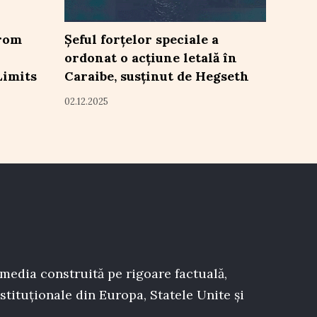
From
Șeful forțelor speciale a
ordonat o acțiune letală în
Limits
Caraibe, susținut de Hegseth
02.12.2025
 media construită pe rigoare factuală,
stituționale din Europa, Statele Unite și