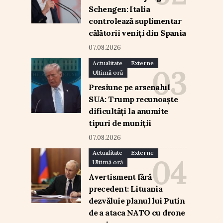
Schengen: Italia
controlează suplimentar
călătorii veniți din Spania
07.08.2026
Actualitate
Externe
Ultimă oră
Presiune pe arsenalul
SUA: Trump recunoaște
dificultăți la anumite
tipuri de muniții
07.08.2026
Actualitate
Externe
Ultimă oră
Avertisment fără
precedent: Lituania
dezvăluie planul lui Putin
de a ataca NATO cu drone