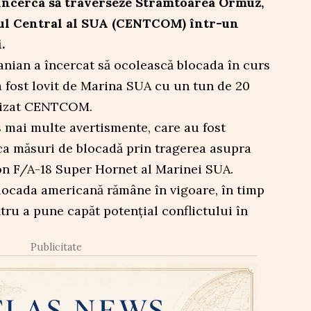
încerca să traverseze Strâmtoarea Ormuz,
l Central al SUA (CENTCOM) într-un
.
ranian a încercat să ocolească blocada în curs
 fost lovit de Marina SUA cu un tun de 20
cizat CENTCOM.
 mai multe avertismente, care au fost
ica măsuri de blocadă prin tragerea asupra
on F/A-18 Super Hornet al Marinei SUA.
ocada americană rămâne în vigoare, în timp
ntru a pune capăt potențial conflictului în
Publicitate