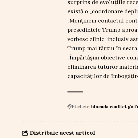
surprins de evoluțiile rece
există o „coordonare deplin
„Menținem contactul conti
președintele Trump aproap
vorbesc zilnic, inclusiv as
Trump mai târziu în seara
„Împărtășim obiective comu
eliminarea tuturor materi
capacităților de îmbogățire
Etichete:
blocada
conflict gol
Distribuie acest articol