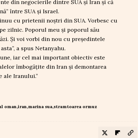
nte din negocierile dintre SUA și Iran și că
ă” între SUA și Israel.
nuu cu prietenii noștri din SUA. Vorbesc cu
e zilnic. Poporul meu și poporul său
tăzi. Și voi vorbi din nou cu președintele
 asta”, a spus Netanyahu.
ne, iar cel mai important obiectiv este
alelor îmbogățite din Iran și demontarea
 ale Iranului.”
ful oman
iran
marina sua
stramtoarea ormuz