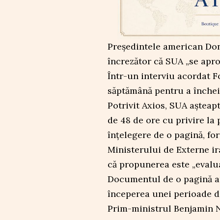
Președintele american Don
încrezător că SUA „se apro
Într-un interviu acordat 
săptămână pentru a închei
Potrivit Axios, SUA așteap
de 48 de ore cu privire l
înțelegere de o pagină, fo
Ministerului de Externe i
că propunerea este „evalua
Documentul de o pagină ar n
începerea unei perioade de
Prim-ministrul Benjamin N