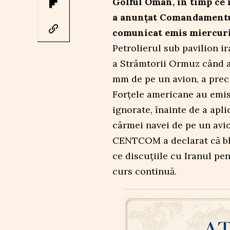
Golful Oman, în timp ce 
a anunțat Comandamentu
comunicat emis miercuri
Petrolierul sub pavilion i
a Strâmtorii Ormuz când a
mm de pe un avion, a pre
Forțele americane au emis
ignorate, înainte de a apl
cârmei navei de pe un avi
CENTCOM a declarat că bl
ce discuțiile cu Iranul pe
curs continuă.