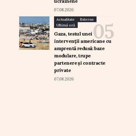
ucrainene
07.08.2026
Actualitate
Externe
Ultimă oră
Gaza, testul unei
intervenții americane cu
amprentă redusă: baze
modulare, trupe
partenere și contracte
private
07.08.2026