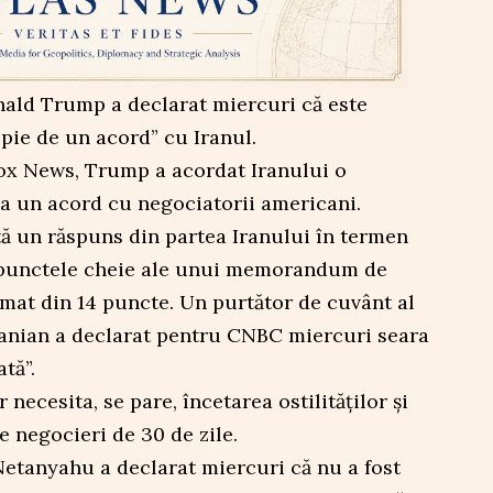
ald Trump a declarat miercuri că este
pie de un acord” cu Iranul.
Fox News, Trump a acordat Iranului o
a un acord cu negociatorii americani.
tă un răspuns din partea Iranului în termen
a punctele cheie ale unui memorandum de
rmat din 14 puncte. Un purtător de cuvânt al
ranian a declarat pentru CNBC miercuri seara
tă”.
ecesita, se pare, încetarea ostilităților și
 negocieri de 30 de zile.
etanyahu a declarat miercuri că nu a fost