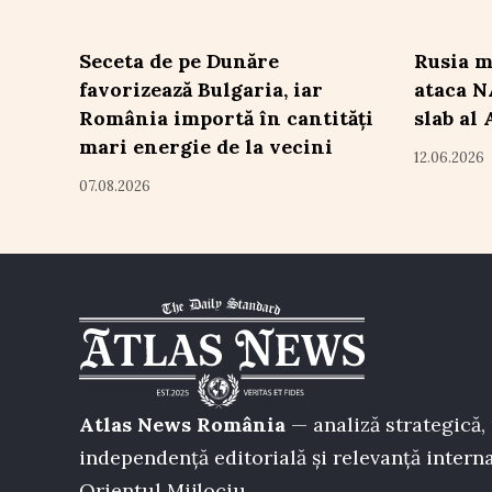
Seceta de pe Dunăre
Rusia m
favorizează Bulgaria, iar
ataca N
România importă în cantități
slab al 
mari energie de la vecini
12.06.2026
07.08.2026
Atlas News România
— analiză strategică, 
independență editorială și relevanță interna
Orientul Mijlociu.