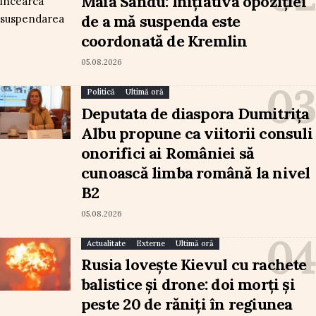
Maia Sandu: Inițiativa opoziției
de a mă suspenda este
coordonată de Kremlin
05.08.2026
Politică
Ultimă oră
Deputata de diaspora Dumitrița
Albu propune ca viitorii consuli
onorifici ai României să
cunoască limba română la nivel
B2
05.08.2026
Actualitate
Externe
Ultimă oră
Rusia lovește Kievul cu rachete
balistice și drone: doi morți și
peste 20 de răniți în regiunea