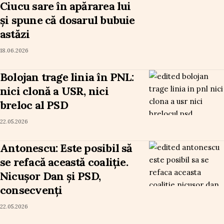
Ciucu sare în apărarea lui
și spune că dosarul bubuie
astăzi
18.06.2026
Bolojan trage linia în PNL:
nici clonă a USR, nici
breloc al PSD
22.05.2026
Antonescu: Este posibil să
se refacă această coaliție.
Nicușor Dan și PSD,
consecvenți
22.05.2026