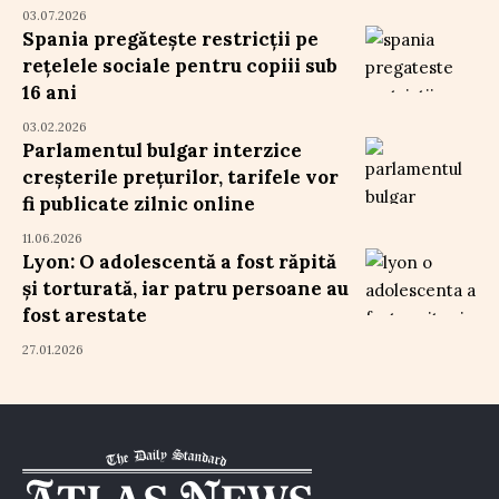
03.07.2026
Spania pregătește restricții pe
rețelele sociale pentru copiii sub
16 ani
03.02.2026
Parlamentul bulgar interzice
creșterile prețurilor, tarifele vor
fi publicate zilnic online
11.06.2026
Lyon: O adolescentă a fost răpită
și torturată, iar patru persoane au
fost arestate
27.01.2026