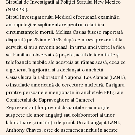
Biroului de Investigații al Poliției Statului New Mexico
(NMSPBI).
Biroul Investigatorului Medical efectuează examinări
antropologice suplimentare pentru a clarifica
circumstanțele morții. Melissa Casias fusese raportată
dispărută pe 25 iunie 2025, după ce nu s-a prezentat la
serviciu și nu a revenit acasă, în urma unei vizite la fiica
sa. Familia a observat că poșeta, actul de identitate și
telefoanele mobile ale acesteia au rămas acasă, ceea ce
a generat îngrijorări și a declanșat o anchetă.
Casias lucra la Laboratorul Național Los Alamos (LANL),
o instalație americană de cercetare nucleară. Ea figura
printre persoanele menționate în anchetele FBI și ale
Comitetului de Supraveghere al Camerei
Reprezentanților privind disparițiile sau morțile
suspecte ale unor angajați sau colaboratori ai unor
laboratoare și instituții de profil. Un alt angajat LANL,
Anthony Chavez, este de asemenea inclus în aceste