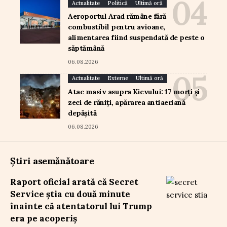
Actualitate
Politică
Ultimă oră
Aeroportul Arad rămâne fără
combustibil pentru avioane,
alimentarea fiind suspendată de peste o
săptămână
06.08.2026
Actualitate
Externe
Ultimă oră
Atac masiv asupra Kievului: 17 morți și
zeci de răniți, apărarea antiaeriană
depășită
06.08.2026
Știri asemănătoare
Raport oficial arată că Secret
Service știa cu două minute
înainte că atentatorul lui Trump
era pe acoperiș