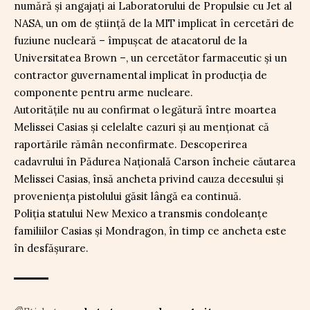
numără și angajați ai Laboratorului de Propulsie cu Jet al
NASA, un om de știință de la MIT implicat în cercetări de
fuziune nucleară – împușcat de atacatorul de la
Universitatea Brown –, un cercetător farmaceutic și un
contractor guvernamental implicat în producția de
componente pentru arme nucleare.
Autoritățile nu au confirmat o legătură între moartea
Melissei Casias și celelalte cazuri și au menționat că
raportările rămân neconfirmate. Descoperirea
cadavrului în Pădurea Națională Carson încheie căutarea
Melissei Casias, însă ancheta privind cauza decesului și
proveniența pistolului găsit lângă ea continuă.
Poliția statului New Mexico a transmis condoleanțe
familiilor Casias și Mondragon, în timp ce ancheta este
în desfășurare.