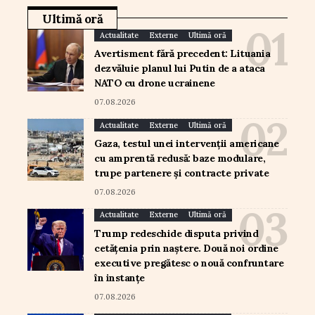
Ultimă oră
Actualitate
Externe
Ultimă oră
Avertisment fără precedent: Lituania
dezvăluie planul lui Putin de a ataca
NATO cu drone ucrainene
07.08.2026
Actualitate
Externe
Ultimă oră
Gaza, testul unei intervenții americane
cu amprentă redusă: baze modulare,
trupe partenere și contracte private
07.08.2026
Actualitate
Externe
Ultimă oră
Trump redeschide disputa privind
cetățenia prin naștere. Două noi ordine
executive pregătesc o nouă confruntare
în instanțe
07.08.2026