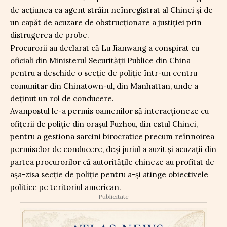
de acțiunea ca agent străin neînregistrat al Chinei și de
un capăt de acuzare de obstrucționare a justiției prin
distrugerea de probe.
Procurorii au declarat că Lu Jianwang a conspirat cu
oficiali din Ministerul Securității Publice din China
pentru a deschide o secție de poliție într-un centru
comunitar din Chinatown-ul, din Manhattan, unde a
deținut un rol de conducere.
Avanpostul le-a permis oamenilor să interacționeze cu
ofițerii de poliție din orașul Fuzhou, din estul Chinei,
pentru a gestiona sarcini birocratice precum reînnoirea
permiselor de conducere, deși juriul a auzit și acuzații din
partea procurorilor că autoritățile chineze au profitat de
așa-zisa secție de poliție pentru a-și atinge obiectivele
politice pe teritoriul american.
Publicitate