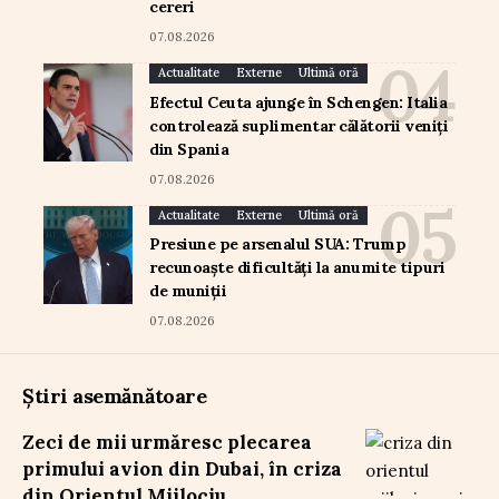
cereri
07.08.2026
Actualitate
Externe
Ultimă oră
Efectul Ceuta ajunge în Schengen: Italia
controlează suplimentar călătorii veniți
din Spania
07.08.2026
Actualitate
Externe
Ultimă oră
Presiune pe arsenalul SUA: Trump
recunoaște dificultăți la anumite tipuri
de muniții
07.08.2026
Știri asemănătoare
Zeci de mii urmăresc plecarea
primului avion din Dubai, în criza
din Orientul Mijlociu