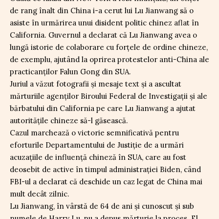
de rang înalt din China i-a cerut lui Lu Jianwang să o
asiste în urmărirea unui disident politic chinez aflat în
California. Guvernul a declarat că Lu Jianwang avea o
lungă istorie de colaborare cu forțele de ordine chineze,
de exemplu, ajutând la oprirea protestelor anti-China ale
practicanților Falun Gong din SUA.
Juriul a văzut fotografii și mesaje text și a ascultat
mărturiile agenților Biroului Federal de Investigații și ale
bărbatului din California pe care Lu Jianwang a ajutat
autoritățile chineze să-l găsească.
Cazul marchează o victorie semnificativă pentru
eforturile Departamentului de Justiție de a urmări
acuzațiile de influență chineză în SUA, care au fost
deosebit de active în timpul administrației Biden, când
FBI-ul a declarat că deschide un caz legat de China mai
mult decât zilnic.
Lu Jianwang, în vârstă de 64 de ani și cunoscut și sub
numele de Harry Lu, nu a depus mărturie la proces. El