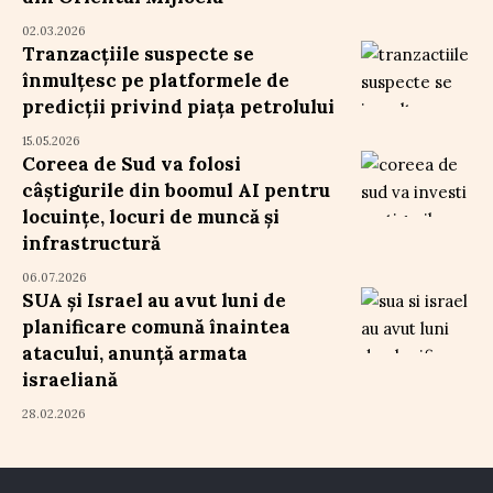
02.03.2026
Tranzacțiile suspecte se
înmulțesc pe platformele de
predicții privind piața petrolului
15.05.2026
Coreea de Sud va folosi
câștigurile din boomul AI pentru
locuințe, locuri de muncă și
infrastructură
06.07.2026
SUA și Israel au avut luni de
planificare comună înaintea
atacului, anunță armata
israeliană
28.02.2026