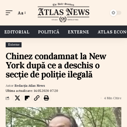
Aa
EDITORIAL
POLITICĂ
EXTERNE
ATLAS ECO
Externe
Chinez condamnat la New
York după ce a deschis o
secție de poliție ilegală
Autor:
Redacția Atlas News
Ultima actualizare: 14.05.2026 07:20
4 Min Citire