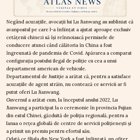
Negând acuzațiile, avocații lui Lu Jianwang au subliniat că
avanpostul pe care l-a înființat a ajutat aproape exclusiv
cetățenii chinezi să își reînnoiască permisele de
conducere atunci când călătoria în China a fost
îngreunată de pandemia de Covid. Apărarea a comparat
configurația postului ilegal de poliție cu cea a unui
departament american de vehicule.
Departamentul de Justiție a arătat că, pentru a satisface
acuzațiile de agent străin, nu contează ce servicii ar fi
putut oferi Lu Jianwang.
Guvernul a arătat cum, la începutul anului 2022, Lu
Jianwang a participat la o ceremonie în provincia Fujian
din estul Chinei, găzduită de poliția regională, pentru a
lansa o rețea globală de centre de servicii polițienești și
a primit un premiu pentru efortul său.
Odată ce filiala din New York a fost înființată, un ofițer