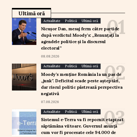
Ultimă oră
Actualitate
Politică
Ultimă oră
Nicușor Dan, mesaj ferm către partide
după verdictul Moody’s: „Renunțați la
agendele politice și la discursul
electoral”
08.08.2026
Actualitate
Politică
Ultimă oră
Moody’s menține România la un pas de
„junk”. Deficitul scade peste așteptări,
dar riscul politic păstrează perspectiva
negativă
07.08.2026
Actualitate
Politică
Ultimă oră
Sistemul e-Terra va fi repornit etapizat
săptămâna viitoare. Guvernul anunță
cum vor fi procesate cele 94.000 de